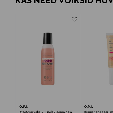
KAS NEED VÕIKSID HU
O.P.I.
O.P.I.
Atsetoonivaba küünelakieemaldaja
Küünenaha seerum