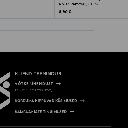
Polish Remover, 100 ml
 Price
Original Price
9,90 €
KLIENDITEENINDUS
VÕTKE ÜHENDUST
+372 6339539(pvm/mpm)
KORDUMA KIPPUVAD KÜSIMUSED
KAMPAANIATE TINGIMUSED