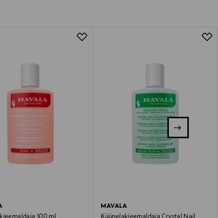
A
MAVALA
kieemaldaja 100 ml
Küünelakieemaldaja Crystal Nail