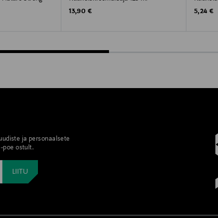
Original Price
Original
13,90 €
5,24 €
 uudiste ja personaalsete
-poe ostult.