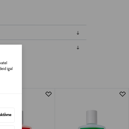
amisest. Suletud pakendis toodete puhul
vatel
vad olema avamata originaalpakendis.
eid igal
aktiivne