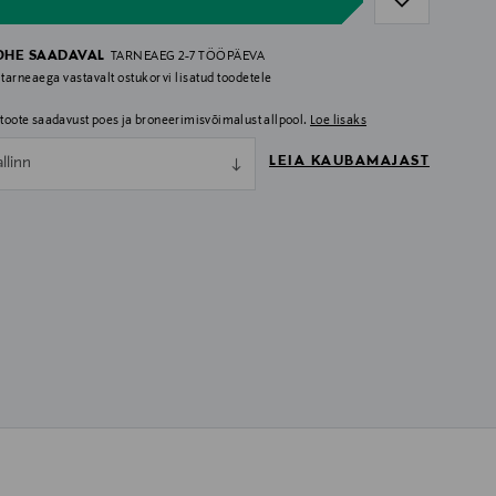
OHE SAADAVAL
TARNEAEG 2-7 TÖÖPÄEVA
 tarneaega vastavalt ostukorvi lisatud toodetele
i toote saadavust poes ja broneerimisvõimalust allpool.
Loe lisaks
LEIA KAUBAMAJAST
allinn