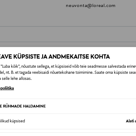
neuvonta@loreal.com
0,00 €
EAVE KÜPSISTE JA ANDMEKAITSE KOHTA
t esitamata lepingust taganeda 30 päeva jooksul alates kauba kättesa
0,00 € – 4,90 €
se
"Luba kõik", nõustute sellega, et küpsiseid võib teie seadmesse salvestada erine
is. Tagastatavad suletud pakendis kosmeetika- ja loodustooted pea
el, nt. B. et tagada veebisaidi nõuetekohane toimimine. Saate oma küpsiste sead
SID KA
 selle lehe allosas.
poliitika
TE RÜHMADE HALDAMINE
alikud küpsised
Alati 