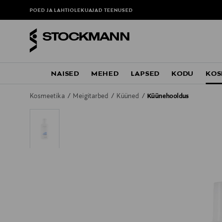
POED JA LAHTIOLEKUAJAD
TEENUSED
NAISED
MEHED
LAPSED
KODU
KOS
Kosmeetika
Meigitarbed
Küüned
Küünehooldus