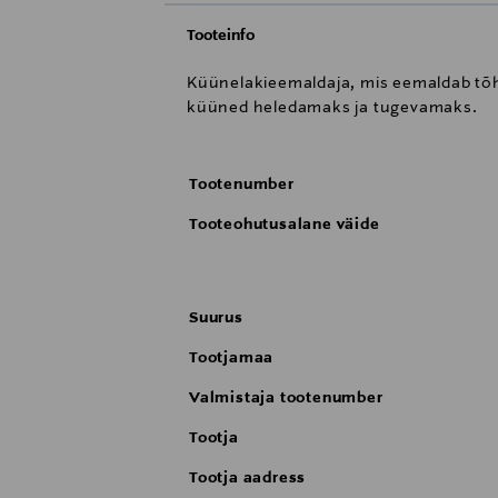
Tooteinfo
Küünelakieemaldaja, mis eemaldab tõhu
küüned heledamaks ja tugevamaks.
Tootenumber
Tooteohutusalane väide
Suurus
Tootjamaa
Valmistaja tootenumber
Tootja
Tootja aadress