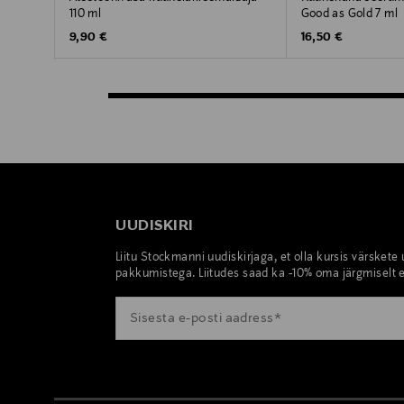
110 ml
Good as Gold 7 ml
Original Price
Original Price
9,90 €
16,50 €
UUDISKIRI
Liitu Stockmanni uudiskirjaga, et olla kursis värskete
pakkumistega. Liitudes saad ka -10% oma järgmiselt e