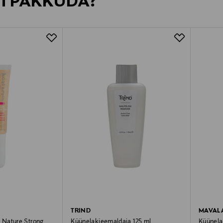
VI PAKKUDA?
TRIND
MAVAL
 Nature Strong
Küünelakieemaldaja 125 ml
Küünela