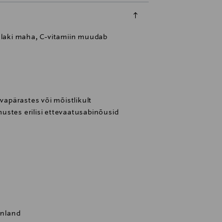
 laki maha, C-vitamiin muudab
avapärastes või mõistlikult
ustes erilisi ettevaatusabinõusid
inland