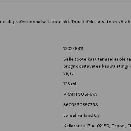
salt professionaalse küünelaki. Topeltefekt: atsetoon võtab
120276811
Selle toote kasutamisel ei ole t
prognoositavates kasutustingim
vaja.
125 ml
PRANTSUSMAA
3600530687398
Loreal Finland Oy
Keilaranta 13 A, 02150, Espoo, F