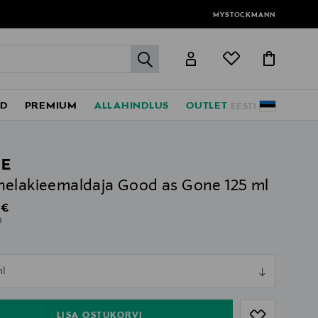
MYSTOCKMANN
label.header.go
ED
PREMIUM
ALLAHINDLUS
OUTLET
EESTI
IE
elakieemaldaja Good as Gone 125 ml
al Price
 €
l
ull
ml
ull
LISA OSTUKORVI