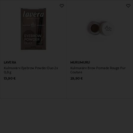
LAVERA
MURUMURU
Kulmuvärv Eyebrow Powder Duo 2 x
Kulmuvärv Brow Pomade Rouge Pur
0,8 g
Couture
Original Price
Original Price
13,90 €
29,90 €