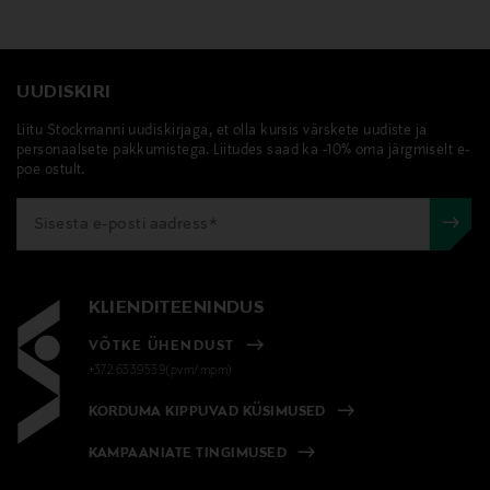
UUDISKIRI
Liitu Stockmanni uudiskirjaga, et olla kursis värskete uudiste ja
personaalsete pakkumistega. Liitudes saad ka -10% oma järgmiselt e-
poe ostult.
KLIENDITEENINDUS
VÕTKE ÜHENDUST
+372 6339539(pvm/mpm)
KORDUMA KIPPUVAD KÜSIMUSED
KAMPAANIATE TINGIMUSED