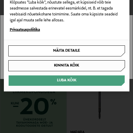
Klõpsates "Luba kõik", nõustute sellega, et küpsiseid võib teie
seadmesse salvestada erinevatel eesmärkidel, nt. B. et tagada
veebisaidi nõuetekohane toimimine. Saate oma küpsiste seadeid
igal ajal muuta selle lehe allosas.
Stockmann pole Sinu riigis saadaval.
Privaatsuspoliitika
DR.HAUSCHKA
MURUMURU
Kulmupliiats Eyebrow Definer
Kulmavärv Brow Pomade
Sinu riiki ei ole kohaletoimetamine saadaval.
Original Price
Original Price
15,50 €
29,90 €
NÄITA DETAILE
SAAN ARU
KINNITA KÕIK
LUBA KÕIK
MADARA