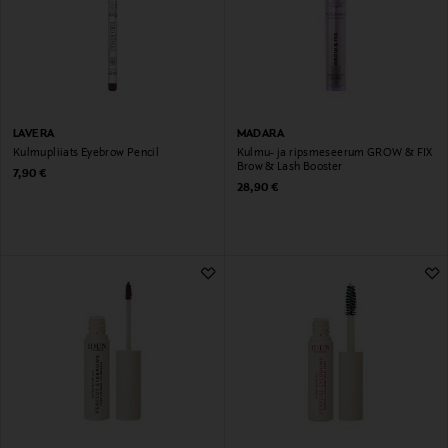
LAVERA
MADARA
Kulmupliiats Eyebrow Pencil
Kulmu- ja ripsmeseerum GROW & FIX
Brow & Lash Booster
Original Price
7,90 €
Original Price
28,90 €