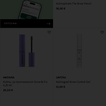
Kulmupliiats The Brow Pencil
Original Price
18,00 €
OSTLEMA
MADARA
LAVERA
Kulmu- ja ripsmeseerum Grow & Fix
Kulmugeel Brow Control Gel
4,25 ml
Original Price
12,00 €
Original Price
29,50 €