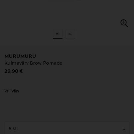
MURUMURU
Kulmavärv Brow Pomade
Original Price
29,90 €
Vali
Värv
null
null