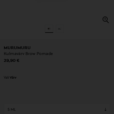
MURUMURU
Kulmavärv Brow Pomade
Original Price
29,90 €
Vali
Värv
null
null