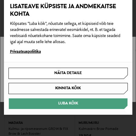
päeva.
Tarnimine pakiautomaati või postkontorisse
LISATEAVE KÜPSISTE JA ANDMEKAITSE
lepingust taganeda 30 päeva jooksul alates kauba
0,00 € – 4,90 €
kättesaamisest. Suletud pakendis toodete puhul saab neid
KOHTA
Tootenumber
TEISED KLIENDID
tagastada ainult avamata pakendis. Tagastatavad suletud
Klõpsates "Luba kõik", nõustute sellega, et küpsiseid võib teie
pakendis kosmeetika- ja loodustooted peavad olema
172598602
VAATASID KA
seadmesse salvestada erinevatel eesmärkidel, nt. B. et tagada
avamata originaalpakendis.
veebisaidi nõuetekohane toimimine. Saate oma küpsiste seadeid
Omadus
igal ajal muuta selle lehe allosas.
E-POE TAGASTUSED
"Natural" sertifikaat, Vegan
Stockmann pole Sinu riigis saadaval.
Privaatsuspoliitika
Sinu riiki ei ole kohaletoimetamine saadaval.
Nahatüüp
NÄITA DETAILE
Kõik nahatüübid
SAAN ARU
KINNITA KÕIK
Kategooria
Tahke konsistents, Kreem, kook
LUBA KÕIK
Värv
MADARA
MURUMURU
04 ESPRESSO
Kulmu- ja ripsmeseerum GROW & FIX
Kulmavärv Brow Pomade
Brow & Lash Booster
Original Price
29,90 €