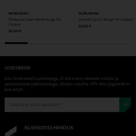
Tootja aadress
MURUMURU
MURUMURU
Berner Oy, Hitsaajankatu 22-24, 00810, Helsinki,
Põsepuna Cream Blush Rouge Pur
Huuleõli Lip Oil Rouge Pur Couture
Finland
Couture
Original Price
23,90 €
Original Price
29,90 €
Digitaalne aadress
info@berner.fi
Märksõnad
UUDISKIRI
kulmud, meik, kulmuvärv, Murumuru
Liitu Stockmanni uudiskirjaga, et olla kursis värskete uudiste ja
personaalsete pakkumistega. Liitudes saad ka -10% oma järgmiselt e-
poe ostult.
KLIENDITEENINDUS