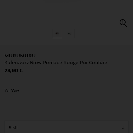
MURUMURU
Kulmuvärv Brow Pomade Rouge Pur Couture
Original Price
29,90 €
Vali
Värv
null
null