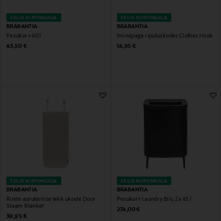
EELIS KUPONGIGA
EELIS KUPONGIGA
BRABANTIA
BRABANTIA
Pesukorv 40 l
Iminapaga riputuskonks Clothes Hook
Original Price
Original Price
43,50 €
14,95 €
EELIS KUPONGIGA
EELIS KUPONGIGA
BRABANTIA
BRABANTIA
Riiete aurutamise tekk uksele Door
Pesukorv Laundry Bin, 2 x 45 l
Steam Blanket
Original Price
274,00 €
Original Price
39,95 €