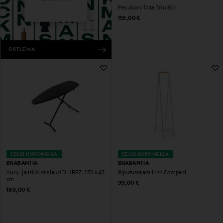
Pesukorv Tota Trio 90 l
Original Price
155,00 €
OSTLEMA
EELIS KUPONGIGA
EELIS KUPONGIGA
BRABANTIA
BRABANTIA
Auru- ja triikimislaud D HRPZ, 135 x 45
Riputusraam Linn Compact
cm
Original Price
99,00 €
Original Price
189,00 €