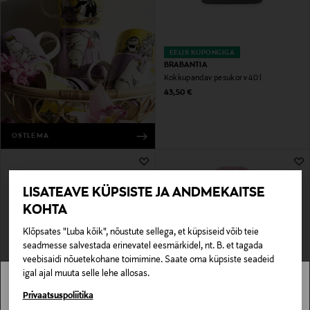
EELIS KUPONGIGA
BRABANTIA
Kokkupandav pesukorv 40 l
Original Price
43,50 €
OSTLEMA
LISATEAVE KÜPSISTE JA ANDMEKAITSE
KOHTA
Klõpsates "Luba kõik", nõustute sellega, et küpsiseid võib teie
seadmesse salvestada erinevatel eesmärkidel, nt. B. et tagada
veebisaidi nõuetekohane toimimine. Saate oma küpsiste seadeid
igal ajal muuta selle lehe allosas.
EELIS KUPONGIGA
EELIS KUPONGIGA
BRABANTIA
BRABANTIA
Stockmann pole Sinu riigis saadaval.
Privaatsuspoliitika
Pesurest HangOn
Triikimislaua kate Ironing Board Cover