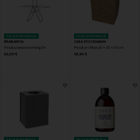
EELIS KUPONGIGA
EELIS KUPONGIGA
BRABANTIA
CASA STOCKMANN
Pesukuivatusrest HangOn
Pesukorv Beta 40 × 30 × 50 cm
Original Price
Original Price
92,00 €
59,90 €
EELIS KUPONGIGA
EELIS KUPONGIGA