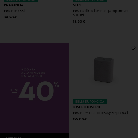
BRABANTIA
SEES
Pesukorv 55 l
Pesuäädikas lavendel ja piparmünt
500 ml
Original Price
39,50 €
Original Price
18,90 €
EELIS KUPONGIGA
JOSEPH JOSEPH
Pesukorv Tota Trio Easy Empty 90 l
Original Price
155,00 €