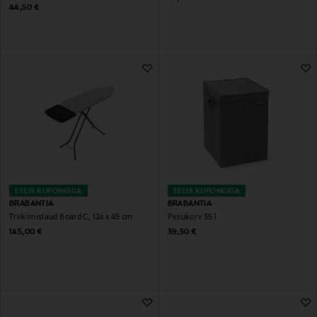
Original Price
44,50 €
EELIS KUPONGIGA
EELIS KUPONGIGA
BRABANTIA
BRABANTIA
Triikimislaud Board C, 124 x 45 cm
Pesukorv 35 l
Original Price
Original Price
145,00 €
39,50 €