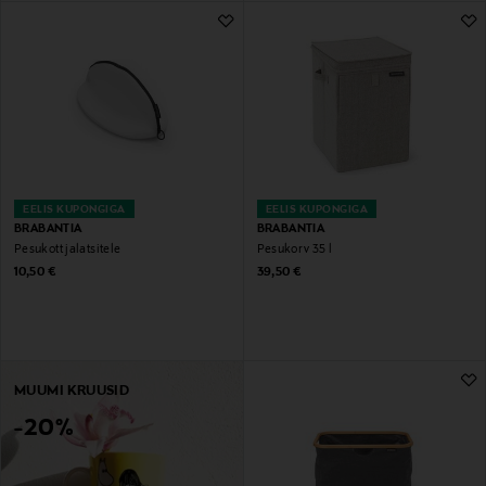
EELIS KUPONGIGA
EELIS KUPONGIGA
BRABANTIA
BRABANTIA
Pesukott jalatsitele
Pesukorv 35 l
Original Price
Original Price
10,50 €
39,50 €
MUUMI KRUUSID
-20%