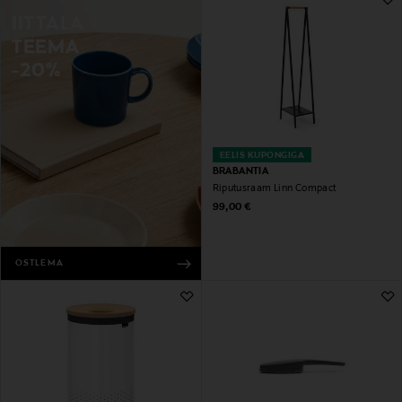
IITTALA
TEEMA
-20%
EELIS KUPONGIGA
BRABANTIA
Riputusraam Linn Compact
Original Price
99,00 €
OSTLEMA