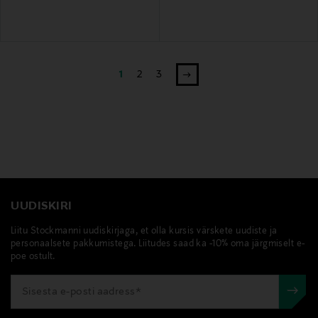
1
2
3
UUDISKIRI
Liitu Stockmanni uudiskirjaga, et olla kursis värskete uudiste ja
personaalsete pakkumistega. Liitudes saad ka -10% oma järgmiselt e-
poe ostult.