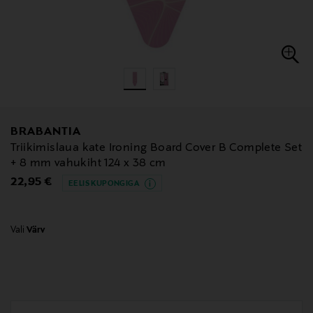
BRABANTIA
Triikimislaua kate Ironing Board Cover B Complete Set
+ 8 mm vahukiht 124 x 38 cm
Original Price
22,95 €
EELIS KUPONGIGA
Vali
Värv
null