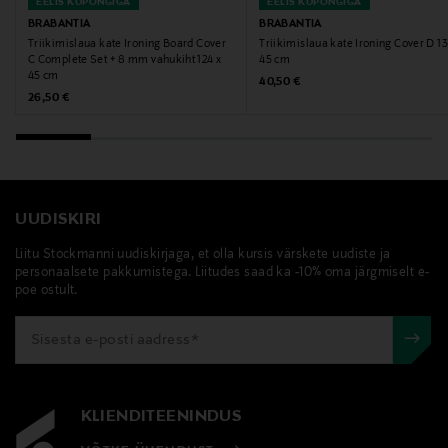
EELIS KUPONGIGA
EELIS KUPONGIGA
Digitaalne aadress
BRABANTIA
BRABANTIA
Triikimislaua kate Ironing Board Cover
Triikimislaua kate Ironing Cover D 13
consumer.service@brabantia.com
C Complete Set + 8 mm vahukiht 124 x
45 cm
45 cm
Original Price
40,50 €
Original Price
26,50 €
Märksõnad
brabantia, triikimislaua kate, triikimiskate
UUDISKIRI
Liitu Stockmanni uudiskirjaga, et olla kursis värskete uudiste ja
personaalsete pakkumistega. Liitudes saad ka -10% oma järgmiselt e-
poe ostult.
KLIENDITEENINDUS