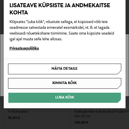
LISATEAVE KÜPSISTE JA ANDMEKAITSE
aurutriikraudadele. Tootel on 2-aastane garantii.
TEISED KLIENDID
Tarnimine pakiautomaati või postkontorisse
KOHTA
0,00 € – 4,90 €
VAATASID KA
Tootenumber
Klõpsates "Luba kõik", nõustute sellega, et küpsiseid võib teie
seadmesse salvestada erinevatel eesmärkidel, nt. B. et tagada
177963832
veebisaidi nõuetekohane toimimine. Saate oma küpsiste seadeid
igal ajal muuta selle lehe allosas.
Materjal
Stockmann pole Sinu riigis saadaval.
Privaatsuspoliitika
100% puuvill
Sinu riiki ei ole kohaletoimetamine saadaval.
Hooldusjuhendid
NÄITA DETAILE
SAAN ARU
Käsipesu
KINNITA KÕIK
Garantii
LUBA KÕIK
EELIS KUPONGIGA
EELIS KUPONGIGA
48 kuud
BRABANTIA
JOSEPH JOSEPH
Triikimisalus
Kokkupandav triikimislaud Pocket P
Garantii lisainfo
90 x 33 cm
Original Price
39,95 €
Original Price
139,00 €
In normal household use.