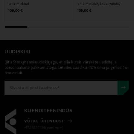
Triikimislaud
Triikimislaud, kokkupandav
Märksõnad
Original Price
Original Price
109,00 €
139,00 €
brabantia, triikimislaud, laud, pesuhoolduslaud,
brabantia triikimislaud
UUDISKIRI
Liitu Stockmanni uudiskirjaga, et olla kursis värskete uudiste ja
personaalsete pakkumistega. Liitudes saad ka -10% oma järgmiselt e-
poe ostult.
KLIENDITEENINDUS
VÕTKE ÜHENDUST
+372 6339539(pvm/mpm)