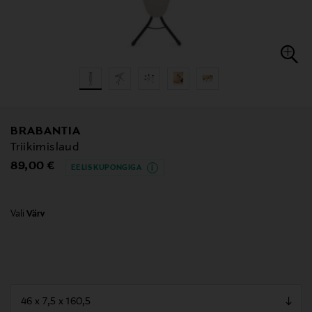
BRABANTIA
Triikimislaud
Original Price
89,00 €
EELIS KUPONGIGA
Vali
Värv
null
null