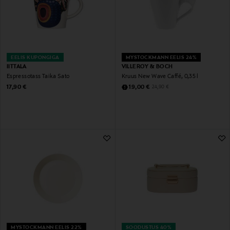
EELIS KUPONGIGA
MYSTOCKMANN EELIS 24%
IITTALA
VILLEROY & BOCH
Espressotass Taika Sato
Kruus New Wave Caffé, 0,35 l
Original Price
Discounted Price
Original Price
17,90 €
19,00 €
24,90 €
MYSTOCKMANN EELIS 22%
SOODUSTUS 40%