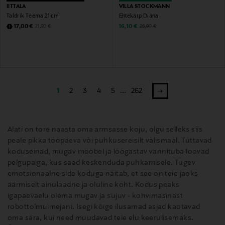
IITTALA
VILLA STOCKMANN
Taldrik Teema 21 cm
Ehtekarp Diana
Discounted Price
Discounted Price
Original Price
Original Price
17,00 €
16,10 €
21,90 €
26,90 €
1
2
3
4
5
...
262
Alati on tore naasta oma armsasse koju, olgu selleks siis
peale pikka tööpäeva või puhkusereisilt välismaal. Tuttavad
koduseinad, mugav mööbel ja lõõgastav vannituba loovad
pelgupaiga, kus saad keskenduda puhkamisele. Tugev
emotsionaalne side koduga näitab, et see on teie jaoks
äärmiselt ainulaadne ja oluline koht. Kodus peaks
igapäevaelu olema mugav ja sujuv - kohvimasinast
robottolmuimejani. Isegi kõige ilusamad asjad kaotavad
oma sära, kui need muudavad teie elu keerulisemaks.