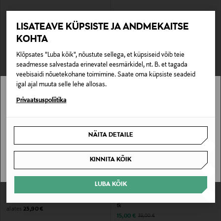
EELIS KUPONGIGA
EELIS KUPONGIGA
LISATEAVE KÜPSISTE JA ANDMEKAITSE
FISKARS
VILLEROY & BOCH
Käärid vasakukäelisele Classic 21 cm
Kauss Fleur Cassis
KOHTA
Original Price
Original Price
27,99 €
26,90 €
Klõpsates "Luba kõik", nõustute sellega, et küpsiseid võib teie
seadmesse salvestada erinevatel eesmärkidel, nt. B. et tagada
veebisaidi nõuetekohane toimimine. Saate oma küpsiste seadeid
igal ajal muuta selle lehe allosas.
Stockmann pole Sinu riigis saadaval.
Privaatsuspoliitika
Sinu riiki ei ole kohaletoimetamine saadaval.
NÄITA DETAILE
SAAN ARU
KINNITA KÕIK
EELIS KUPONGIGA
SOODUSTUS 62%
LUBA KÕIK
LAPUAN KANKURIT
FERM LIVING
Linasegust rätik Terva
Jõulukaunistused Braided Cones Set, 2
tk
Original Price
alates
23,90 €
Discounted Price
Original Price
15,00 €
39,00 €