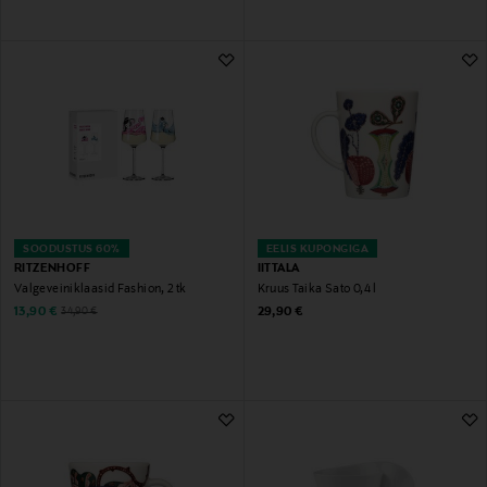
SOODUSTUS 60%
EELIS KUPONGIGA
RITZENHOFF
IITTALA
Valgeveiniklaasid Fashion, 2 tk
Kruus Taika Sato 0,4 l
Discounted Price
Original Price
Original Price
13,90 €
29,90 €
34,90 €