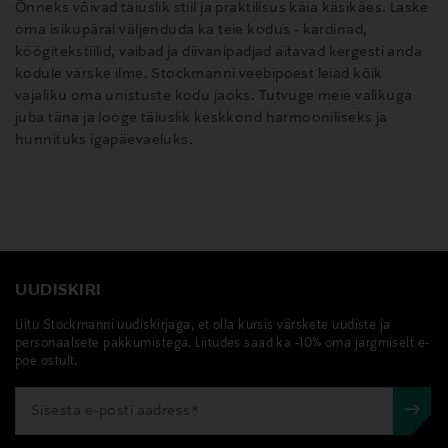
Õnneks võivad täiuslik stiil ja praktilisus käia käsikäes. Laske
oma isikupäral väljenduda ka teie kodus - kardinad,
köögitekstiilid, vaibad ja diivanipadjad aitavad kergesti anda
kodule värske ilme. Stockmanni veebipoest leiad kõik
vajaliku oma unistuste kodu jaoks. Tutvuge meie valikuga
juba täna ja looge täiuslik keskkond harmooniliseks ja
hunnituks igapäevaeluks.
UUDISKIRI
Liitu Stockmanni uudiskirjaga, et olla kursis värskete uudiste ja
personaalsete pakkumistega. Liitudes saad ka -10% oma järgmiselt e-
poe ostult.