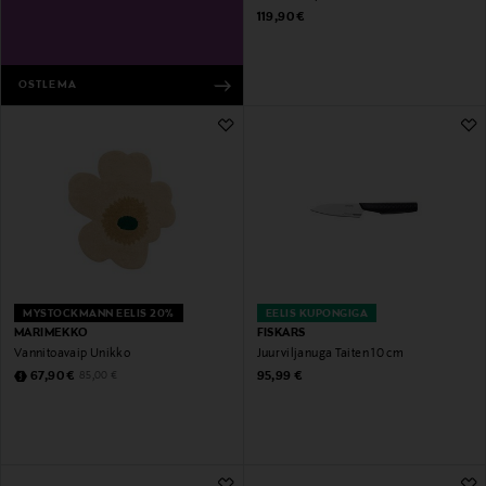
Original Price
119,90 €
OSTLEMA
MYSTOCKMANN EELIS 20%
EELIS KUPONGIGA
MARIMEKKO
FISKARS
Vannitoavaip Unikko
Juurviljanuga Taiten 10 cm
Discounted Price
Original Price
Original Price
67,90 €
95,99 €
85,00 €