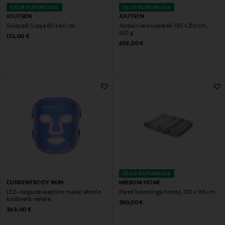
EELIS KUPONGIGA
EELIS KUPONGIGA
JOUTSEN
JOUTSEN
Sulepadi Suoja 60 x 80 cm
Joutsen Jalo suletekk 150 x 210 cm,
450 g
Original Price
135,00 €
Original Price
459,00 €
EELIS KUPONGIGA
CURRENTBODY SKIN
MISSONI HOME
LED -valgusteraapiline maski aknele
Pleed kašmiiriga Forest, 130 x 195 cm
kalduvale nahale
Original Price
390,00 €
Original Price
349,00 €