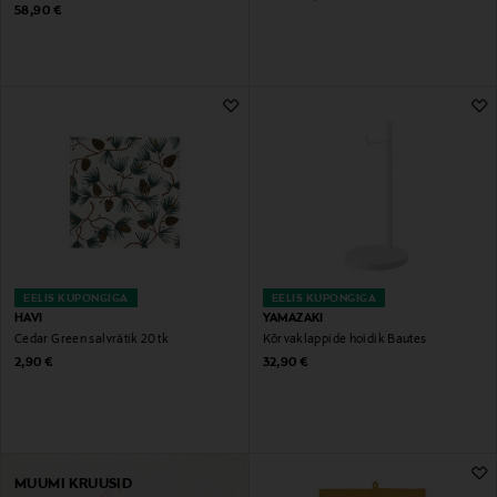
Original Price
58,90 €
EELIS KUPONGIGA
EELIS KUPONGIGA
HAVI
YAMAZAKI
Cedar Green salvrätik 20 tk
Kõrvaklappide hoidik Bautes
Original Price
Original Price
2,90 €
32,90 €
MUUMI KRUUSID