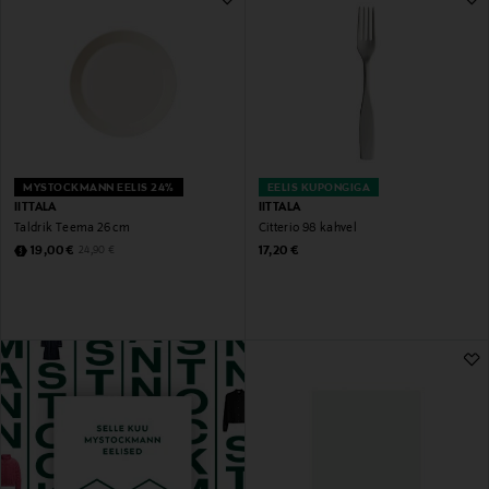
MYSTOCKMANN EELIS 24%
EELIS KUPONGIGA
IITTALA
IITTALA
Taldrik Teema 26 cm
Citterio 98 kahvel
Discounted Price
Original Price
Original Price
19,00 €
17,20 €
24,90 €