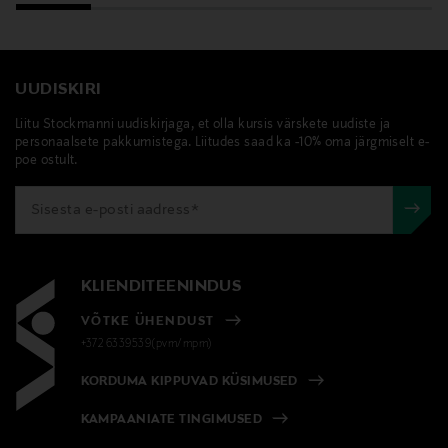
UUDISKIRI
Liitu Stockmanni uudiskirjaga, et olla kursis värskete uudiste ja
personaalsete pakkumistega. Liitudes saad ka -10% oma järgmiselt e-
poe ostult.
KLIENDITEENINDUS
VÕTKE ÜHENDUST
+372 6339539(pvm/mpm)
KORDUMA KIPPUVAD KÜSIMUSED
KAMPAANIATE TINGIMUSED