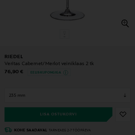
RIEDEL
Veritas Cabernet/Merlot veiniklaas 2 tk
Original Price
76,90 €
EELIS KUPONGIGA
null
null
LISA OSTUKORVI
KOHE SAADAVAL
TARNEAEG 2-7 TÖÖPÄEVA