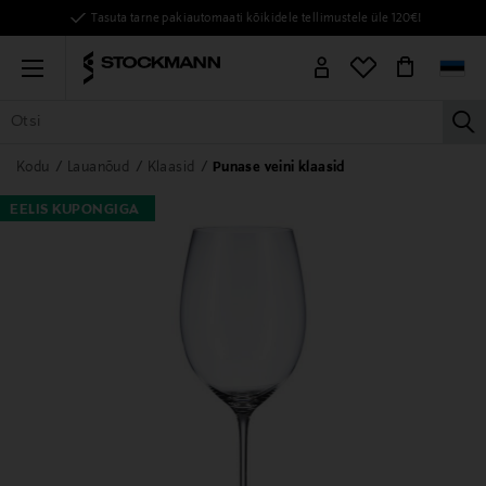
Tasuta tarne pakiautomaati kõikidele tellimustele üle 120€!
Menu
la
KÕIK TOOTED
NAISED
MEHED
LAPSED
KODU
KOSMEE
Kodu
Lauanõud
Klaasid
Punase veini klaasid
EELIS KUPONGIGA