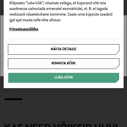
Klõpsates "Luba kõik", nõustute sellega, et küpsiseid võib teie
seadmesse salvestada erinevatel eesmärkidel, nt. B. et tagada
Materjal
veebisaidi nõuetekohane toimimine. Saate oma küpsiste seadeid
Kristallklaas
igal ajal muuta selle lehe allosas.
Stockmann pole Sinu riigis saadaval.
Privaatsuspoliitika
Hooldusjuhendid
Sinu riiki ei ole kohaletoimetamine saadaval.
Võib pesta nõudepesumasinas
NÄITA DETAILE
SAAN ARU
Kõrgus
EELIS KUPONGIGA
EELIS KUPONGIGA
KINNITA KÕIK
235 mm
RIEDEL
SCHOTT ZWIESEL
Veritas Old World Syrah veiniklaas 2 tk
Veiniklaas Forté 530 ml, 4 tk
LUBA KÕIK
Original Price
Original Price
76,90 €
31,95 €
Läbimõõt
95 mm
Tilavuus
625 ml