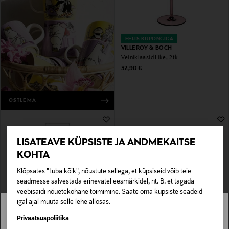
EELIS KUPONGIGA
VILLEROY & BOCH
Veiniklaasid Like, 2 tk
Original Price
32,90 €
OSTLEMA
LISATEAVE KÜPSISTE JA ANDMEKAITSE
KOHTA
Klõpsates "Luba kõik", nõustute sellega, et küpsiseid võib teie
seadmesse salvestada erinevatel eesmärkidel, nt. B. et tagada
veebisaidi nõuetekohane toimimine. Saate oma küpsiste seadeid
igal ajal muuta selle lehe allosas.
EELIS KUPONGIGA
EELIS KUPONGIGA
ZWIESEL GLAS
RIEDEL
Stockmann pole Sinu riigis saadaval.
Privaatsuspoliitika
Vid Senses Velvety & Sumptuous
Punase veini klaasid Veloce Cabernet