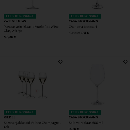
EELIS KUPONGIGA
EELIS KUPONGIGA
ZWIESEL GLAS
CASA STOCKMANN
Punase veini klaasid Vuelo Red Wine
Charisma tootesari
Glas, 2 tk/pk
Original Price
alates
6,90 €
Original Price
39,00 €
EELIS KUPONGIGA
EELIS KUPONGIGA
RIEDEL
CASA STOCKMANN
Šampanjaklaasid Veloce Champagne,
Stile veiniklaas 660 ml
4 tk
Original Price
9,90 €