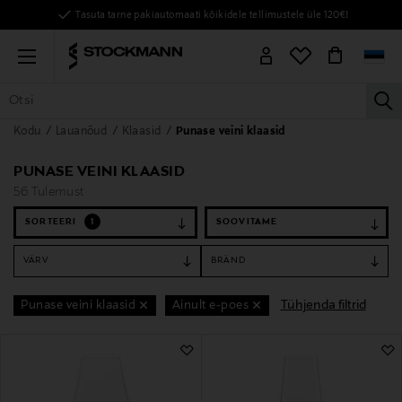
Tasuta tarne pakiautomaati kõikidele tellimustele üle 120€!
Menu
la
Kodu
Lauanõud
Klaasid
Punase veini klaasid
KÕIK TOOTED
NAISED
MEHED
LAPSED
KODU
KOSMEE
PUNASE VEINI KLAASID
56 Tulemust
SORTEERI
1
VÄRV
BRÄND
Tühjenda filtrid
Punase veini klaasid
Ainult e-poes
56 Tulemust