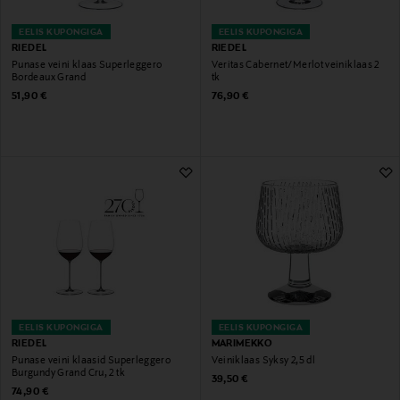
EELIS KUPONGIGA
EELIS KUPONGIGA
RIEDEL
RIEDEL
Punase veini klaas Superleggero
Veritas Cabernet/Merlot veiniklaas 2
Bordeaux Grand
tk
Original Price
Original Price
51,90 €
76,90 €
EELIS KUPONGIGA
EELIS KUPONGIGA
RIEDEL
MARIMEKKO
Punase veini klaasid Superleggero
Veiniklaas Syksy 2,5 dl
Burgundy Grand Cru, 2 tk
Original Price
39,50 €
Original Price
74,90 €