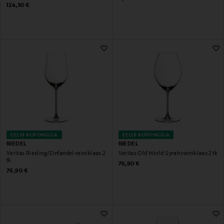
Original Price
124,30 €
EELIS KUPONGIGA
EELIS KUPONGIGA
RIEDEL
RIEDEL
Veritas Riesling/Zinfandel veiniklaas 2
Veritas Old World Syrah veiniklaas 2 tk
tk
Original Price
76,90 €
Original Price
76,90 €