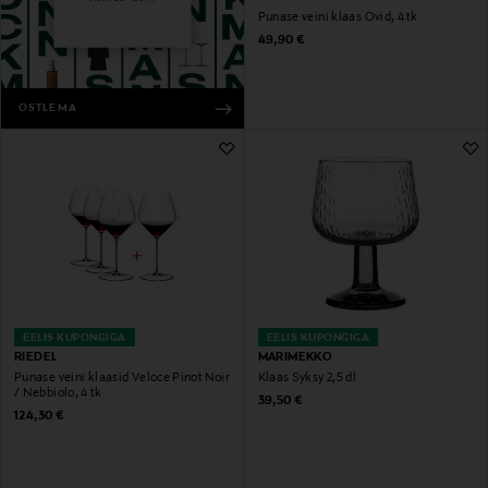
Punase veini klaas Ovid, 4 tk
Original Price
49,90 €
OSTLEMA
EELIS KUPONGIGA
EELIS KUPONGIGA
RIEDEL
MARIMEKKO
Punase veini klaasid Veloce Pinot Noir
Klaas Syksy 2,5 dl
/ Nebbiolo, 4 tk
Original Price
39,50 €
Original Price
124,30 €