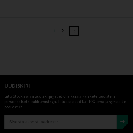
1
2
UUDISKIRI
Liitu Stockmanni uudiskirjaga, et olla kursis värskete uudiste ja
personaalsete pakkumistega. Liitudes saad ka -10% oma järgmiselt e-
poe ostult.