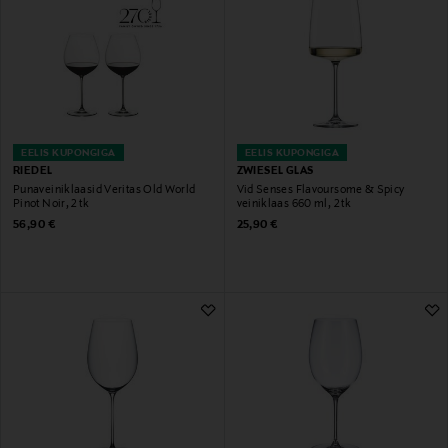
EELIS KUPONGIGA
EELIS KUPONGIGA
RIEDEL
ZWIESEL GLAS
Punaveiniklaasid Veritas Old World
Vid Senses Flavoursome & Spicy
Pinot Noir, 2 tk
veiniklaas 660 ml, 2 tk
Original Price
Original Price
56,90 €
25,90 €