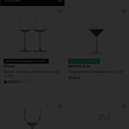
OSTLEMA
MYSTOCKMANN EELIS 20%
EELIS KUPONGIGA
IITTALA
ZWIESEL GLAS
Punase veini klaas Essence Ruusu, 45
Pure Cabernet veiniklaas 540 ml, 2 tk
cl, 2 tk
Original Price
25,90 €
Discounted Price
Original Price
35,90 €
45,00 €