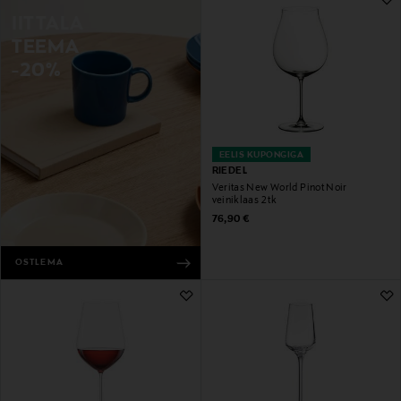
IITTALA
TEEMA
-20%
EELIS KUPONGIGA
RIEDEL
Veritas New World Pinot Noir
veiniklaas 2 tk
Original Price
76,90 €
OSTLEMA