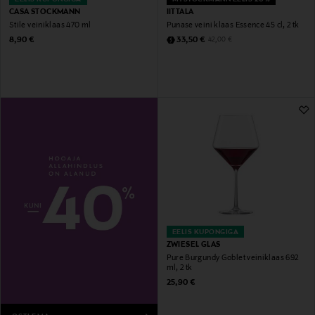
CASA STOCKMANN
IITTALA
Stile veiniklaas 470 ml
Punase veini klaas Essence 45 cl, 2 tk
Original Price
Discounted Price
Original Price
8,90 €
33,50 €
42,00 €
EELIS KUPONGIGA
ZWIESEL GLAS
Pure Burgundy Goblet veiniklaas 692
ml, 2 tk
Original Price
25,90 €