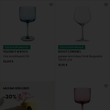
EELIS KUPONGIGA
EELIS KUPONGIGA
VILLEROY & BOCH
SCHOTT ZWIESEL
Like veiniklaasid 2 tk
punase veini klaas Forté Burgundia
732 ml, 4 tk
Original Price
32,90 €
Original Price
31,95 €
MUUMI KRUUSID
-20%