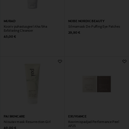
MURAD
NOBE NORDIC BEAUTY
Kooriv puhastusgeel Aha/bha
Silmamask De-Puffing Eye Patches
Exfoliating Cleanser
Original Price
29,90 €
Original Price
43,00 €
PAI SKINCARE
EXUVIANCE
Niisutav mask Resurrection Girl
Koorimispadjad Performance Peel
AP25
Original Price
49,00 €