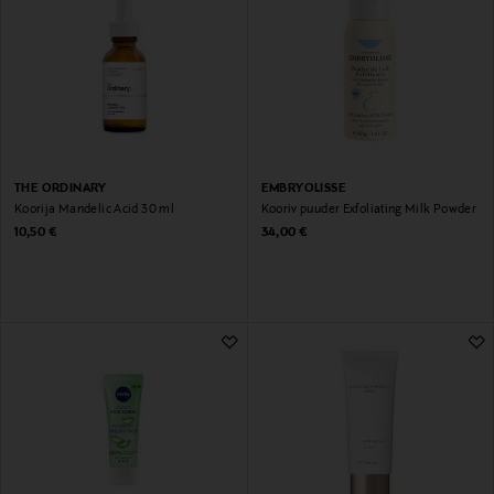
THE ORDINARY
EMBRYOLISSE
Koorija Mandelic Acid 30 ml
Kooriv puuder Exfoliating Milk Powder
Original Price
Original Price
10,50 €
34,00 €