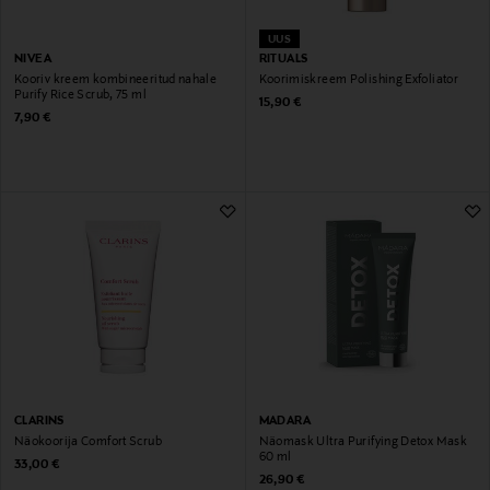
UUS
NIVEA
RITUALS
Kooriv kreem kombineeritud nahale
Koorimiskreem Polishing Exfoliator
Purify Rice Scrub, 75 ml
Original Price
15,90 €
Original Price
7,90 €
CLARINS
MADARA
Näokoorija Comfort Scrub
Näomask Ultra Purifying Detox Mask
60 ml
Original Price
33,00 €
Original Price
26,90 €