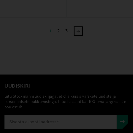
1
2
3
UUDISKIRI
Liitu Stockmanni uudiskirjaga, et olla kursis värskete uudiste ja
personaalsete pakkumistega. Liitudes saad ka -10% oma järgmiselt e-
poe ostult.