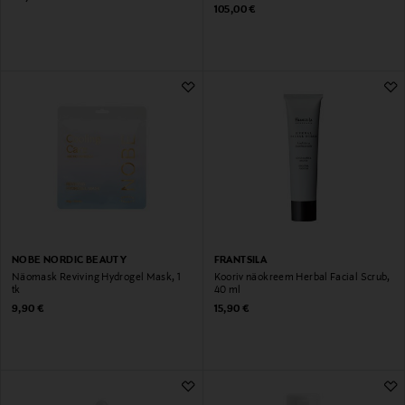
Original Price
105,00 €
NOBE NORDIC BEAUTY
FRANTSILA
Näomask Reviving Hydrogel Mask, 1
Kooriv näokreem Herbal Facial Scrub,
tk
40 ml
Original Price
Original Price
9,90 €
15,90 €