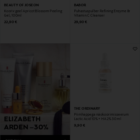
BEAUTY OF JOSEON
BABOR
Kooriv geel Apricot Blossom Peeling
Puhastuspulber Refining Enzyme &
Gel, 100ml
Vitamin C Cleanser
Original Price
Original Price
22,90 €
29,90 €
THE ORDINARY
Piimhappega näokoorimisseerum
ELIZABETH
Lactic Acid 10% + HA 2% 30 ml
Original Price
9,90 €
ARDEN –30%