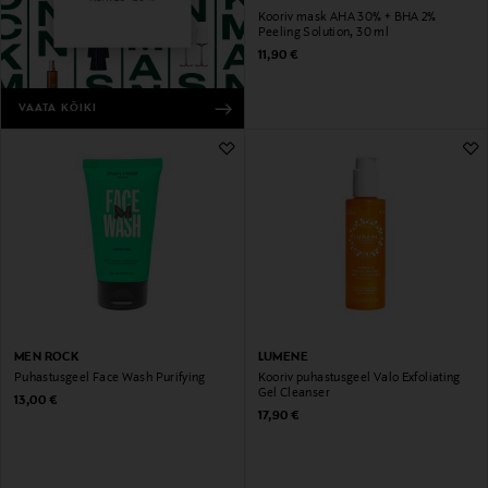
Kooriv mask AHA 30% + BHA 2%
Peeling Solution, 30 ml
Original Price
11,90 €
VAATA KÕIKI
MEN ROCK
LUMENE
Puhastusgeel Face Wash Purifying
Kooriv puhastusgeel Valo Exfoliating
Gel Cleanser
Original Price
13,00 €
Original Price
17,90 €