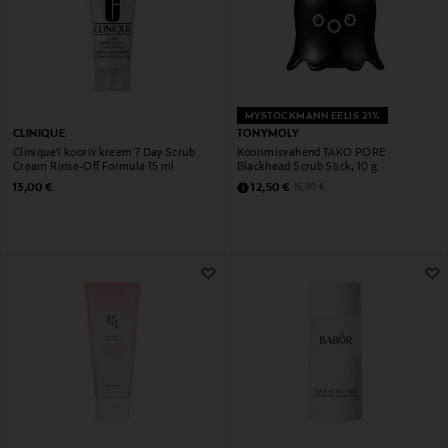
MYSTOCKMANN EELIS 21%
CLINIQUE
TONYMOLY
Clinique'i kooriv kreem 7 Day Scrub
Koorimisvahend TAKO PORE
Cream Rinse-Off Formula 15 ml
Blackhead Scrub Stick, 10 g
Original Price
Discounted Price
Original Price
13,00 €
12,50 €
15,90 €