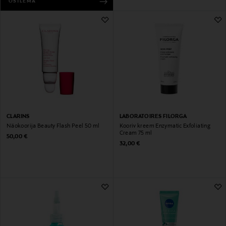
OSTLEMA
CLARINS
LABORATOIRES FILORGA
Näokoorija Beauty Flash Peel 50 ml
Kooriv kreem Enzymatic Exfoliating
Cream 75 ml
Original Price
50,00 €
Original Price
32,00 €