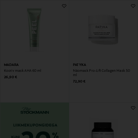
MADARA
PATYKA
Kooriv mask AHA 60 ml
Näomask Pro-Lift Collagen Mask 50
ml
Original Price
26,90 €
Original Price
72,90 €