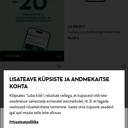
L:A BRUKET
Nahakoorija Exfoliating Herbal Peel
Original Price
53,00 €
OSTLEMA
LISATEAVE KÜPSISTE JA ANDMEKAITSE
KOHTA
Klõpsates "Luba kõik", nõustute sellega, et küpsiseid võib teie
seadmesse salvestada erinevatel eesmärkidel, nt. B. et tagada
veebisaidi nõuetekohane toimimine. Saate oma küpsiste seadeid
igal ajal muuta selle lehe allosas.
CLARINS
THE ORDINARY
Stockmann pole Sinu riigis saadaval.
Privaatsuspoliitika
Näokoorija Fresh Scrub
Koorija Lactic Acid 5% + HA 30 ml