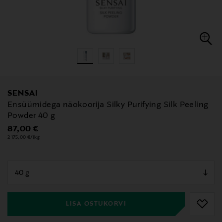
SENSAI
Ensüümidega näokoorija Silky Purifying Silk Peeling
Powder 40 g
Original Price
87,00 €
2 175,00 €/1kg
null
null
LISA OSTUKORVI