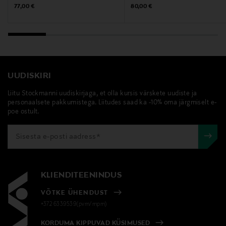
Märksõnad
Original Price
Original Price
77,00 €
80,00 €
nahakoorija, ensüümipulber, näohooldus,
nahahooldus
UUDISKIRI
Liitu Stockmanni uudiskirjaga, et olla kursis värskete uudiste ja
personaalsete pakkumistega. Liitudes saad ka -10% oma järgmiselt e-
poe ostult.
KLIENDITEENINDUS
VÕTKE ÜHENDUST
+372 6339539(pvm/mpm)
KORDUMA KIPPUVAD KÜSIMUSED