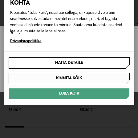
VAATASID KA
KOHTA
118702513
avamata originaalpakendis.
Klõpsates "Luba kõik", nõustute sellega, et küpsiseid võib teie
E-POE TAGASTUSED
seadmesse salvestada erinevatel eesmärkidel, nt. B. et tagada
Pakendi suurus
veebisaidi nõuetekohane toimimine. Saate oma küpsiste seadeid
40 ml/g
igal ajal muuta selle lehe allosas.
Stockmann pole Sinu riigis saadaval.
Privaatsuspoliitika
Nahatüüp
Sinu riiki ei ole kohaletoimetamine saadaval.
Kõik nahatüübid
NÄITA DETAILE
SAAN ARU
Kategooria
KINNITA KÕIK
Pulber
LUBA KÕIK
Kategooria
CLARINS
CLARINS
Näokoorija Fresh Scrub
Näokoorija Comfort Scrub
Ensüümidega näokoorimisvahend
Original Price
Original Price
33,00 €
33,00 €
Värv
1