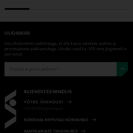
UUDISKIRI
Liitu Stockmanni uudiskirjaga, et olla kursis värskete uudiste ja
personaalsete pakkumistega. Liitudes saad ka -10% oma järgmiselt e-
poe ostult.
KLIENDITEENINDUS
VÕTKE ÜHENDUST
+372 6339539(pvm/mpm)
KORDUMA KIPPUVAD KÜSIMUSED
KAMPAANIATE TINGIMUSED