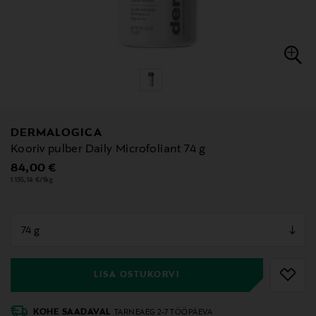
DERMALOGICA
Kooriv pulber Daily Microfoliant 74 g
Original Price
84,00 €
1 135,14 €/1kg
null
null
LISA OSTUKORVI
KOHE SAADAVAL
TARNEAEG 2-7 TÖÖPÄEVA