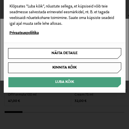
Klõpsates "Luba kõik", nõustute sellega, et küpsiseid võib teie
E-POE TAGASTUSED
Nahatüüp
seadmesse salvestada erinevatel eesmärkidel, nt. B. et tagada
veebisaidi nõuetekohane toimimine. Saate oma küpsiste seadeid
Kõik nahatüübid
igal ajal muuta selle lehe allosas.
Stockmann pole Sinu riigis saadaval.
Privaatsuspoliitika
Kategooria
Pulber
Sinu riiki ei ole kohaletoimetamine saadaval.
NÄITA DETAILE
Kategooria
SAAN ARU
KINNITA KÕIK
Kooriv pulber
LUBA KÕIK
Värv
CLINIQUE
LABORATOIRES FILORGA
Kooriv kreem 7 Day scrub Cream Rinse-
Kooriv kreem Enzymatic Exfoliating
1
Off Formula 100 ml
Cream 75 ml
Original Price
Original Price
47,00 €
32,00 €
Suurus
74 g