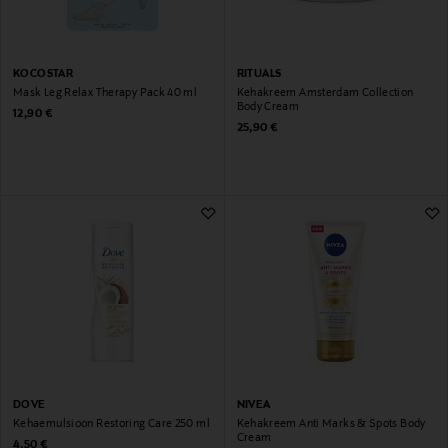
KOCOSTAR
RITUALS
Mask Leg Relax Therapy Pack 40 ml
Kehakreem Amsterdam Collection
Body Cream
Original Price
12,90 €
Original Price
25,90 €
DOVE
NIVEA
Kehaemulsioon Restoring Care 250 ml
Kehakreem Anti Marks & Spots Body
Cream
Original Price
4,50 €