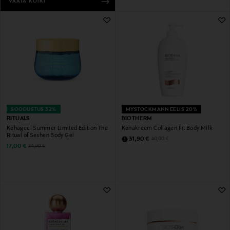
VAATA KÕIKI
SOODUSTUS 32%
MYSTOCKMANN EELIS 20%
RITUALS
BIOTHERM
Kehageel Summer Limited Edition The
Kehakreem Collagen Fit Body Milk
Ritual of Seshen Body Gel
Discounted Price
Original Price
31,90 €
40,00 €
Discounted Price
Original Price
17,00 €
24,90 €