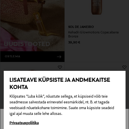
SOL DE JANEIRO
Kehaõli Glowmotions Copacabana
Bronze
Original Price
39,90 €
UUDISTOOTED
OSTLEMA
LISATEAVE KÜPSISTE JA ANDMEKAITSE
KOHTA
Klõpsates "Luba kõik", nõustute sellega, et küpsiseid võib teie
seadmesse salvestada erinevatel eesmärkidel, nt. B. et tagada
veebisaidi nõuetekohane toimimine. Saate oma küpsiste seadeid
igal ajal muuta selle lehe allosas.
NUXE
SUNDAE BODY
Stockmann pole Sinu riigis saadaval.
Privaatsuspoliitika
Kuivõli Huile Prodigieuse Multi-
Kehakreem Velvety Vanilla Body Whip