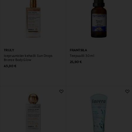
TRULY
FRANTSILA
Isepruunistav kehaõli Sun Drops
Teepuuõli 30 ml
Bronze Body Glow
Original Price
25,90 €
Original Price
43,90 €