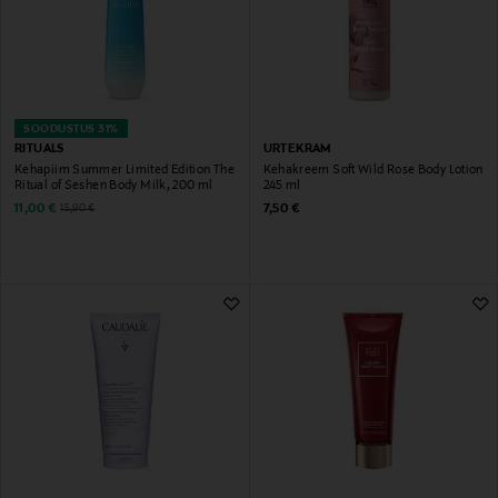
SOODUSTUS 31%
RITUALS
URTEKRAM
Kehapiim Summer Limited Edition The
Kehakreem Soft Wild Rose Body Lotion
Ritual of Seshen Body Milk, 200 ml
245 ml
Discounted Price
Original Price
Original Price
11,00 €
7,50 €
15,90 €