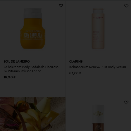
SOL DE JANEIRO
CLARINS
Kehakreem Body Badalada Cheirosa
Kehaseerum Renew-Plus Body Serum
62 Vitamin Infused Lotion
Original Price
63,00 €
Original Price
16,90 €