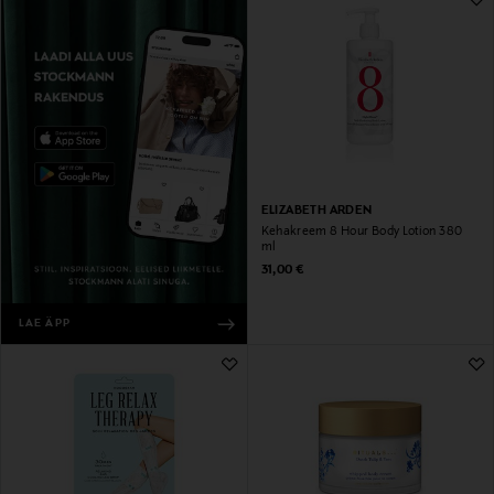
ELIZABETH ARDEN
Kehakreem 8 Hour Body Lotion 380
ml
Original Price
31,00 €
LAE ÄPP