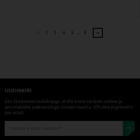
1
2
3
4
5
...
8
UUDISKIRI
Liitu Stockmanni uudiskirjaga, et olla kursis värskete uudiste ja
personaalsete pakkumistega. Liitudes saad ka -10% oma järgmiselt e-
poe ostult.