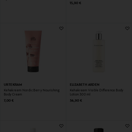
Original Price
15,90 €
URTEKRAM
ELIZABETH ARDEN
Kehakreem Nordic Berry Nourishing
Kehakreem Visible Difference Body
Body Cream
Lotion 300 ml
Original Price
Original Price
7,00 €
34,90 €