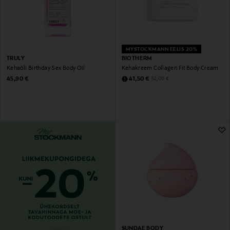
MYSTOCKMANN EELIS 20%
TRULY
BIOTHERM
Kehaõli Birthday Sex Body Oil
Kehakreem Collagen Fit Body Cream
Original Price
Discounted Price
Original Price
45,90 €
41,50 €
52,00 €
SUNDAE BODY