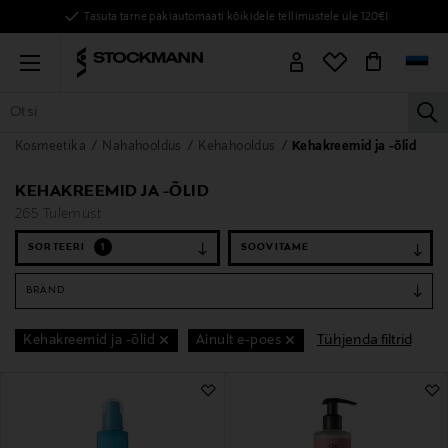
Tasuta tarne pakiautomaati kõikidele tellimustele üle 120€!
Menu
la
Kosmeetika
Nahahooldus
Kehahooldus
Kehakreemid ja -õlid
KÕIK TOOTED
NAISED
MEHED
LAPSED
KODU
KOSMEE
KEHAKREEMID JA -ÕLID
265 Tulemust
SORTEERI
1
BRÄND
Tühjenda filtrid
Kehakreemid ja -õlid
Ainult e-poes
265 Tulemust