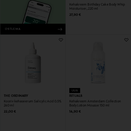
Kehakreem Birthday Cake Body Whip
Moisturiser, 220 ml
Original Price
27,90 €
OSTLEMA
UUS
THE ORDINARY
RITUALS
Kooriv kehaseerum Salicylic Acid 0.5%
Kehakreem Amsterdam Collection
240 ml
Body Lotion Mousse 150 ml
Original Price
Original Price
22,00 €
14,90 €