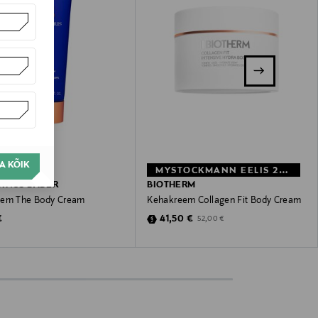
A KÕIK
MYSTOCKMANN EELIS 20%
TINUS BADER
BIOTHERM
eem The Body Cream
Kehakreem Collagen Fit Body Cream
 Price
Discounted Price
Original Price
€
41,50 €
52,00 €