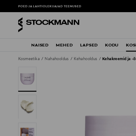
POED JA LAHTIOLEKUAJAD
TEENUSED
NAISED
MEHED
LAPSED
KODU
KOS
Kosmeetika
Nahahooldus
Kehahooldus
Kehakreemid ja -õ