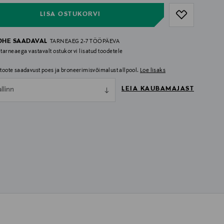
LISA OSTUKORVI
OHE SAADAVAL
TARNEAEG 2-7 TÖÖPÄEVA
 tarneaega vastavalt ostukorvi lisatud toodetele
i toote saadavust poes ja broneerimisvõimalust allpool.
Loe lisaks
LEIA KAUBAMAJAST
allinn