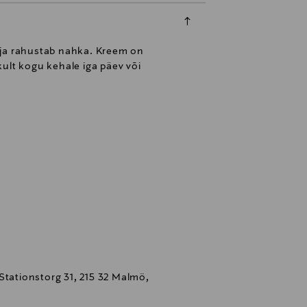
 ja rahustab nahka. Kreem on
ult kogu kehale iga päev või
Stationstorg 31, 215 32 Malmö,