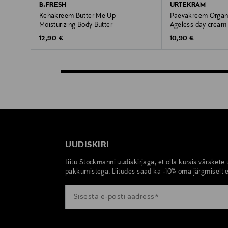
B.FRESH
URTEKRAM
Kehakreem Butter Me Up
Päevakreem Organi
Moisturizing Body Butter
Ageless day cream
Original Price
Original Price
12,90 €
10,90 €
UUDISKIRI
Liitu Stockmanni uudiskirjaga, et olla kursis värskete
pakkumistega. Liitudes saad ka -10% oma järgmiselt e