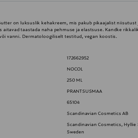
tter on luksuslik kehakreem, mis pakub pikaajalist niisutust
s aitavad taastada naha pehmuse ja elastsuse. Kandke rikkalik
 või vanni. Dermatoloogiliselt testitud, vegan koostis.
172662952
NOCOL
250 ML
PRANTSUSMAA
65104
Scandinavian Cosmetics AB
Scandinavian Cosmetics, Hyllie 
Sweden