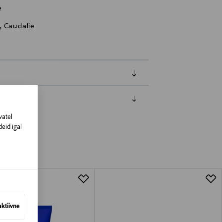
e
, Caudalie
amisest. Suletud pakendis toodete puhul
vatel
vad olema avamata originaalpakendis.
eid igal
aktiivne