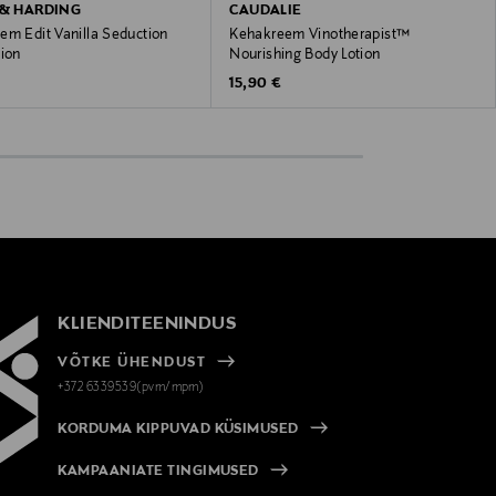
 & HARDING
CAUDALIE
em Edit Vanilla Seduction
Kehakreem Vinotherapist™
tion
Nourishing Body Lotion
 Price
Original Price
15,90 €
KLIENDITEENINDUS
VÕTKE ÜHENDUST
+372 6339539(pvm/mpm)
KORDUMA KIPPUVAD KÜSIMUSED
KAMPAANIATE TINGIMUSED