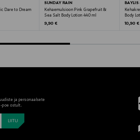
SUNDAY RAIN
BAYLIS
c Dare to Dream
Kehaemulsioon Pink Grapefruit &
Kehakre
Sea Salt Body Lotion 440 ml
Body Lo
Original Price
Original
9,90 €
10,90 €
 uudiste ja personaalsete
-poe ostult.