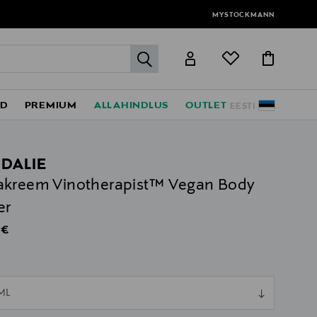
MYSTOCKMANN
label.header.go
ED
PREMIUM
ALLAHINDLUS
OUTLET
EESTI
DALIE
kreem Vinotherapist™ Vegan Body
er
al Price
 €
ull
ML
ull