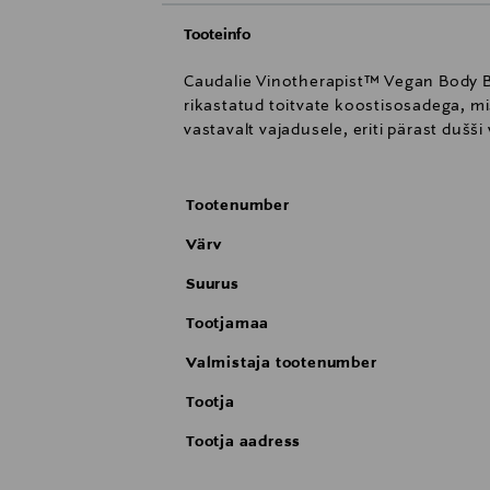
Tooteinfo
Caudalie Vinotherapist™ Vegan Body Bu
rikastatud toitvate koostisosadega, mi
vastavalt vajadusele, eriti pärast dušši
Tootenumber
Värv
Suurus
Tootjamaa
Valmistaja tootenumber
Tootja
Tootja aadress