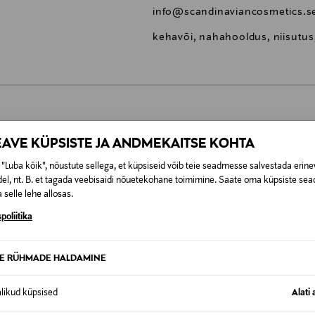
info@scandinaviancosmetics.s
kehavõi, nahahooldus, niisutus
0,00 €
EAVE KÜPSISTE JA ANDMEKAITSE KOHTA
t esitamata lepingust taganeda 30 päeva jooksul alates kauba kättesa
"Luba kõik", nõustute sellega, et küpsiseid võib teie seadmesse salvestada erine
0,00 € – 4,90 €
se
is. Tagastatavad suletud pakendis kosmeetika- ja loodustooted pea
el, nt. B. et tagada veebisaidi nõuetekohane toimimine. Saate oma küpsiste sead
 selle lehe allosas.
SID KA
poliitika
TE RÜHMADE HALDAMINE
alikud küpsised
Alati 