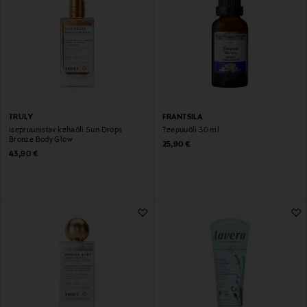
TRULY
FRANTSILA
Isepruunistav kehaõli Sun Drops
Teepuuõli 30 ml
Bronze Body Glow
Original Price
25,90 €
Original Price
43,90 €