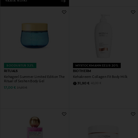
VAATA KÕIKI
SOODUSTUS 32%
MYSTOCKMANN EELIS 20%
RITUALS
BIOTHERM
Kehageel Summer Limited Edition The
Kehakreem Collagen Fit Body Milk
Ritual of Seshen Body Gel
Discounted Price
Original Price
31,90 €
40,00 €
Discounted Price
Original Price
17,00 €
24,90 €