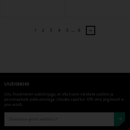
1
2
3
4
5
...
9
UUDISKIRI
Liitu Stockmanni uudiskirjaga, et olla kursis värskete uudiste ja
personaalsete pakkumistega. Liitudes saad ka -10% oma järgmiselt e-
poe ostult.