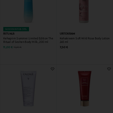
SOODUSTUS 31%
RITUALS
URTEKRAM
Kehapiim Summer Limited Edition The
Kehakreem Soft Wild Rose Body Lotion
Ritual of Seshen Body Milk, 200 ml
245 ml
Discounted Price
Original Price
Original Price
11,00 €
7,50 €
15,90 €