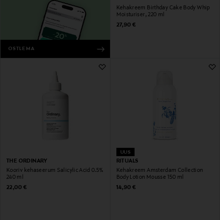
Kehakreem Birthday Cake Body Whip
Moisturiser, 220 ml
Original Price
27,90 €
OSTLEMA
UUS
THE ORDINARY
RITUALS
Kooriv kehaseerum Salicylic Acid 0.5%
Kehakreem Amsterdam Collection
240 ml
Body Lotion Mousse 150 ml
Original Price
Original Price
22,00 €
14,90 €