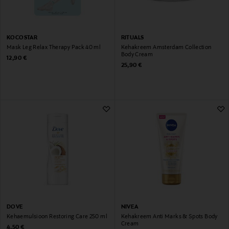
KOCOSTAR
RITUALS
Mask Leg Relax Therapy Pack 40 ml
Kehakreem Amsterdam Collection
Body Cream
Original Price
12,90 €
Original Price
25,90 €
DOVE
NIVEA
Kehaemulsioon Restoring Care 250 ml
Kehakreem Anti Marks & Spots Body
Cream
Original Price
4,50 €