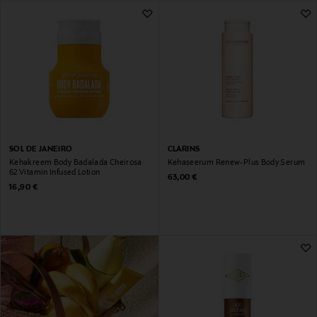
SOL DE JANEIRO
CLARINS
Kehakreem Body Badalada Cheirosa
Kehaseerum Renew-Plus Body Serum
62 Vitamin Infused Lotion
Original Price
63,00 €
Original Price
16,90 €