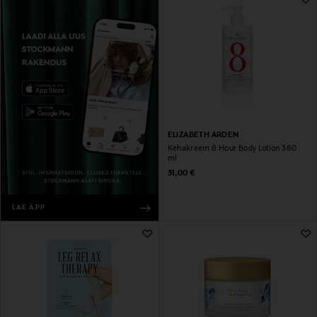
ELIZABETH ARDEN
Kehakreem 8 Hour Body Lotion 380
ml
Original Price
31,00 €
LAE ÄPP