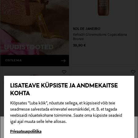
SOL DE JANEIRO
Kehaõli Glowmotions Copacabana
Bronze
Original Price
39,90 €
UUDISTOOTED
OSTLEMA
LISATEAVE KÜPSISTE JA ANDMEKAITSE
KOHTA
Klõpsates "Luba kõik", nõustute sellega, et küpsiseid võib teie
seadmesse salvestada erinevatel eesmärkidel, nt. B. et tagada
veebisaidi nõuetekohane toimimine. Saate oma küpsiste seadeid
igal ajal muuta selle lehe allosas.
NUXE
SUNDAE BODY
Stockmann pole Sinu riigis saadaval.
Privaatsuspoliitika
Kuivõli Huile Prodigieuse Multi-
Kehakreem Velvety Vanilla Body Whip