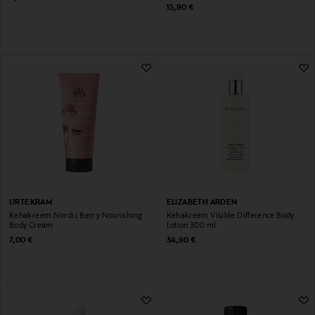
Original Price
15,90 €
URTEKRAM
ELIZABETH ARDEN
Kehakreem Nordic Berry Nourishing
Kehakreem Visible Difference Body
Body Cream
Lotion 300 ml
Original Price
Original Price
7,00 €
34,90 €