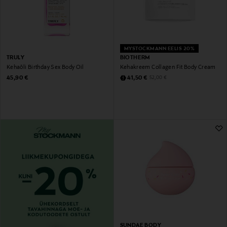
MYSTOCKMANN EELIS 20%
TRULY
BIOTHERM
Kehaõli Birthday Sex Body Oil
Kehakreem Collagen Fit Body Cream
Original Price
Discounted Price
Original Price
45,90 €
41,50 €
52,00 €
SUNDAE BODY