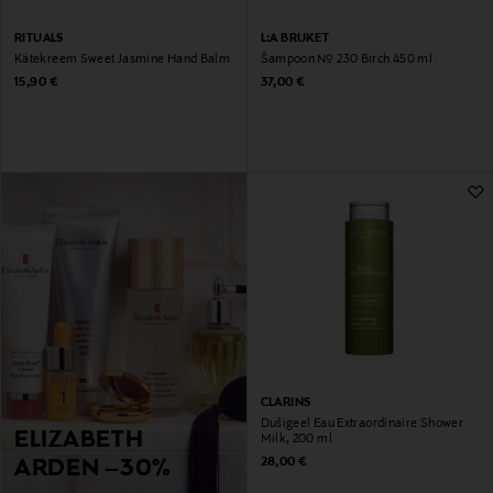
RITUALS
L:A BRUKET
Kätekreem Sweet Jasmine Hand Balm
Šampoon № 230 Birch 450 ml
Original Price
Original Price
15,90 €
37,00 €
CLARINS
Dušigeel Eau Extraordinaire Shower
ELIZABETH
Milk, 200 ml
Original Price
28,00 €
ARDEN –30%