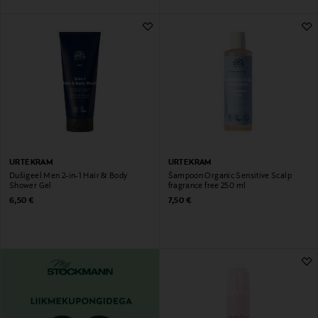
URTEKRAM
URTEKRAM
Dušigeel Men 2-in-1 Hair & Body
Šampoon Organic Sensitive Scalp
Shower Gel
fragrance free 250 ml
Original Price
Original Price
6,50 €
7,50 €