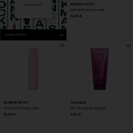
SUNDAE BODY
Dušivaht Hot chocolate
Original Price
15,90 €
VAATA KÕIKI
SUNDAE BODY
CAUDALIE
Dušivaht Birthday Cake
Thé des Vignes dušigeel
Original Price
Original Price
15,90 €
6,90 €