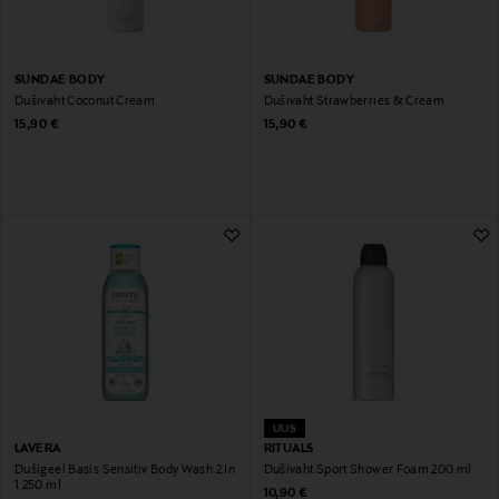
SUNDAE BODY
SUNDAE BODY
Dušivaht Coconut Cream
Dušivaht Strawberries & Cream
Original Price
Original Price
15,90 €
15,90 €
UUS
LAVERA
RITUALS
Dušigeel Basis Sensitiv Body Wash 2 In
Dušivaht Sport Shower Foam 200 ml
1 250 ml
Original Price
10,90 €