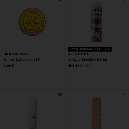
MYSTOCKMANN EELIS 37%
DICK JOHNSON
NESTI DANTE
Ballwax kubemevaha 50 ml
Dušigeel Portofino 300 ml
Original Price
Discounted Price
Original Price
9,90 €
8,50 €
13,50 €