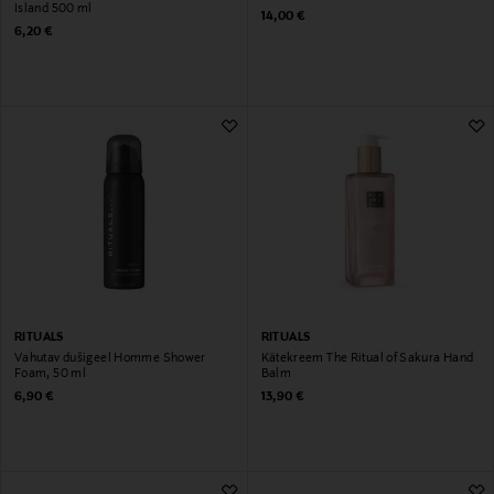
Island 500 ml
Original Price
14,00 €
Original Price
6,20 €
RITUALS
RITUALS
Vahutav dušigeel Homme Shower
Kätekreem The Ritual of Sakura Hand
Foam, 50 ml
Balm
Original Price
Original Price
6,90 €
13,90 €