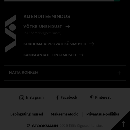
KLIENDITEENINDUS
VÕTKE ÜHENDUST
+372 6339539(pvm/mpm)
KORDUMA KIPPUVAD KÜSIMUSED
KAMPAANIATE TINGIMUSED
NÄITA ROHKEM
E-POOD
Instagram
Facebook
Pinterest
PÜSIKLIENDITEENINDUS
KAUBAMAJAD
Lepingutingimused
Maksemeetodid
Privaatsus-poliitika
Tagas
©
2026 Kõik õigused kaitstud
TEENUSED
üless