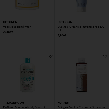
HETKINEN
URTEKRAM
Vedelseep Hand Wash
Dušigeel Organic Fragrance Free 200
ml
Original Price
22,00 €
Original Price
5,90 €
TREACLEMOON
KORRES
Dušigeel & vannivaht My Coconut
Dušigeel Vanilla Cinnamon Showergel