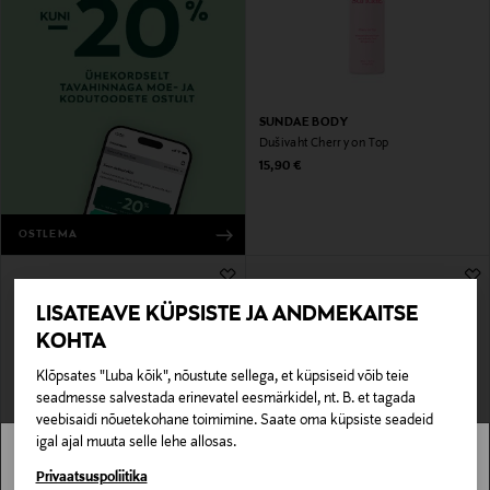
SUNDAE BODY
Dušivaht Cherry on Top
Original Price
15,90 €
OSTLEMA
LISATEAVE KÜPSISTE JA ANDMEKAITSE
KOHTA
Klõpsates "Luba kõik", nõustute sellega, et küpsiseid võib teie
seadmesse salvestada erinevatel eesmärkidel, nt. B. et tagada
veebisaidi nõuetekohane toimimine. Saate oma küpsiste seadeid
igal ajal muuta selle lehe allosas.
MYSTOCKMANN EELIS 28%
Stockmann pole Sinu riigis saadaval.
Privaatsuspoliitika
RITUALS
IDA WARG BEAUTY