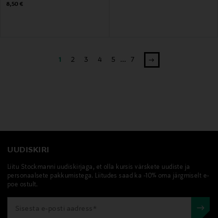
Original Price
8,50 €
1
2
3
4
5
...
7
UUDISKIRI
Liitu Stockmanni uudiskirjaga, et olla kursis värskete uudiste ja
personaalsete pakkumistega. Liitudes saad ka -10% oma järgmiselt e-
poe ostult.