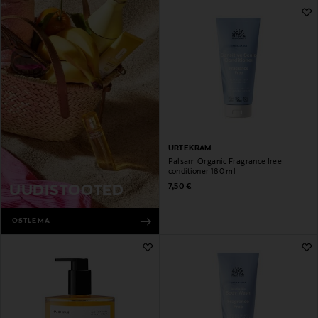
URTEKRAM
Palsam Organic Fragrance free
conditioner 180 ml
Original Price
7,50 €
UUDISTOOTED
OSTLEMA