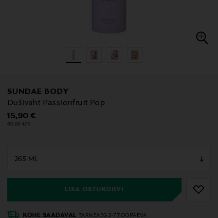
SUNDAE BODY
Dušivaht Passionfruit Pop
Original Price
15,90 €
60,00 €/1l
null
null
LISA OSTUKORVI
KOHE SAADAVAL
TARNEAEG 2-7 TÖÖPÄEVA