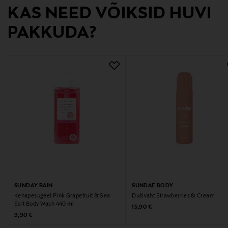
Phenoxyethanol, Ethylhexylglycerin, Citric Acid,
KAS NEED VÕIKSID HUVI
Potassium Sorbate, Linalool, Limonene, Banzyl
PAKKUDA?
Salicylate.
Valmistaja tootenumber
SN00034
Tootja
AWAKND GROUP AB
Tootja aadress
Bergskroken 2, 431 37 Mölndal, Sweden
Digitaalne aadress
SUNDAY RAIN
SUNDAE BODY
Kehapesugeel Pink Grapefruit & Sea
Dušivaht Strawberries & Cream
https://sundaebody.se/pages/contact
Salt Body Wash 440 ml
Original Price
15,90 €
Original Price
9,90 €
Märksõnad