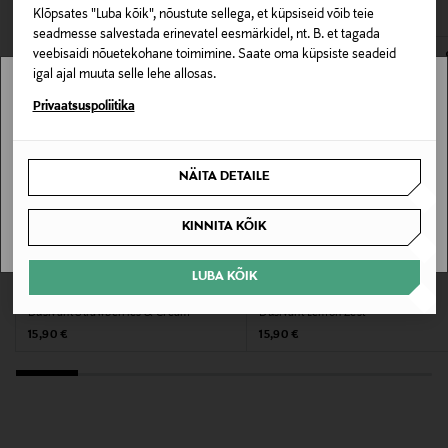
Kõik nahatüübid
Klõpsates "Luba kõik", nõustute sellega, et küpsiseid võib teie
seadmesse salvestada erinevatel eesmärkidel, nt. B. et tagada
E-POE TAGASTUSED
veebisaidi nõuetekohane toimimine. Saate oma küpsiste seadeid
Lõhna tüüp
igal ajal muuta selle lehe allosas.
Värske lõhn
Stockmann pole Sinu riigis saadaval.
Privaatsuspoliitika
Värv
Sinu riiki ei ole kohaletoimetamine saadaval.
NÄITA DETAILE
NOCOL
SAAN ARU
Suurus
KINNITA KÕIK
265 ML
LUBA KÕIK
SUNDAE BODY
SUNDAE BODY
Koostisosad
Dušivaht Strawberries & Cream
Dušivaht Lemon Zest
Original Price
Original Price
15,90 €
15,90 €
Water, Glycerin, Butane, Sodium Cocoyl Isethionate,
Decyl Glucoside, Caprylyl/Capryl Glucoside, Stearic
Acid, Propane, Fragrance, Terminalia Ferdinandiana
(Kakadu Plum) Fruit Extract, Microcitrus Australasica
(Finger Lime) Fruit Extract, Tocopherol,