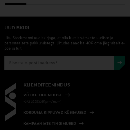
Dušivaht, Kehahooldus, Sundae Body
UUDISKIRI
Liitu Stockmanni uudiskirjaga, et olla kursis värskete uudiste ja
personaalsete pakkumistega. Liitudes saad ka -10% oma järgmiselt e-
poe ostult.
KLIENDITEENINDUS
VÕTKE ÜHENDUST
+372 6339539(pvm/mpm)
KORDUMA KIPPUVAD KÜSIMUSED
KAMPAANIATE TINGIMUSED