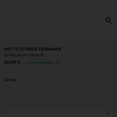
METTE DITMER DENMARK
Säilituskorv Store It
Original Price
22,00 €
EELIS KUPONGIGA
Vali
Värv
null
null