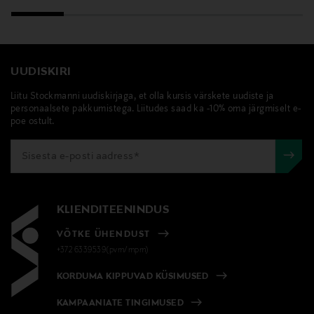
UUDISKIRI
Liitu Stockmanni uudiskirjaga, et olla kursis värskete uudiste ja
personaalsete pakkumistega. Liitudes saad ka -10% oma järgmiselt e-
poe ostult.
KLIENDITEENINDUS
VÕTKE ÜHENDUST
+372 6339539(pvm/mpm)
KORDUMA KIPPUVAD KÜSIMUSED
KAMPAANIATE TINGIMUSED