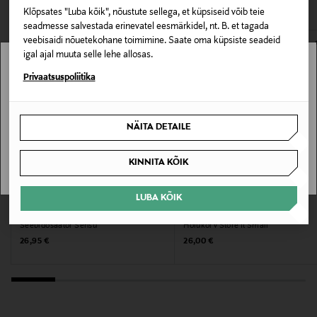
Materjal
Klõpsates "Luba kõik", nõustute sellega, et küpsiseid võib teie
Metall
seadmesse salvestada erinevatel eesmärkidel, nt. B. et tagada
veebisaidi nõuetekohane toimimine. Saate oma küpsiste seadeid
igal ajal muuta selle lehe allosas.
Hooldusjuhendid
Stockmann pole Sinu riigis saadaval.
Privaatsuspoliitika
Puhastada niiske lapiga.
Sinu riiki ei ole kohaletoimetamine saadaval.
Värv
NÄITA DETAILE
15 SAND
SAAN ARU
KINNITA KÕIK
Tootjamaa
EELIS KUPONGIGA
EELIS KUPONGIGA
HIINA
LUBA KÕIK
ZONE DENMARK
METTE DITMER DENMARK
Seebidosaator Sensu
Hoiukorv Store It Small
Valmistaja tootenumber
Original Price
Original Price
26,95 €
26,00 €
STOBAS15
Tootja
Mette Ditmer Denmark ApS