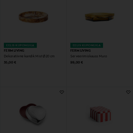
EELIS KUPONGIGA
EELIS KUPONGIGA
FERM LIVING
FERM LIVING
Dekoratiivne kandik Mist Ø20 cm
Serveerimiskauss Muro
Original Price
Original Price
35,00 €
99,00 €