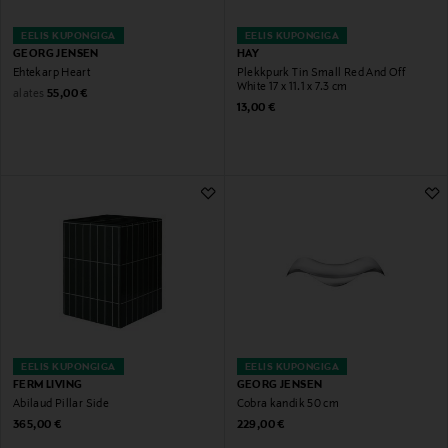
EELIS KUPONGIGA
EELIS KUPONGIGA
GEORG JENSEN
HAY
Ehtekarp Heart
Plekkpurk Tin Small Red And Off
White 17 x 11.1 x 7.3 cm
Original Price
alates
55,00 €
Original Price
13,00 €
EELIS KUPONGIGA
EELIS KUPONGIGA
FERM LIVING
GEORG JENSEN
Abilaud Pillar Side
Cobra kandik 50 cm
Original Price
Original Price
365,00 €
229,00 €