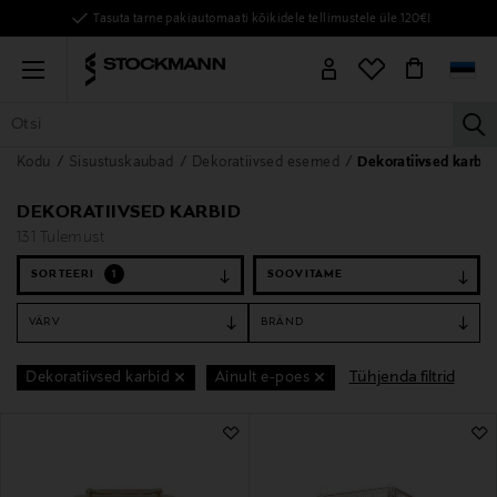
Tasuta tarne pakiautomaati kõikidele tellimustele üle 120€!
Menu
la
Kodu
Sisustuskaubad
Dekoratiivsed esemed
Dekoratiivsed karbid
KÕIK TOOTED
NAISED
MEHED
LAPSED
KODU
KOSMEE
DEKORATIIVSED KARBID
131 Tulemust
SORTEERI
1
VÄRV
BRÄND
Tühjenda filtrid
Dekoratiivsed karbid
Ainult e-poes
131 Tulemust