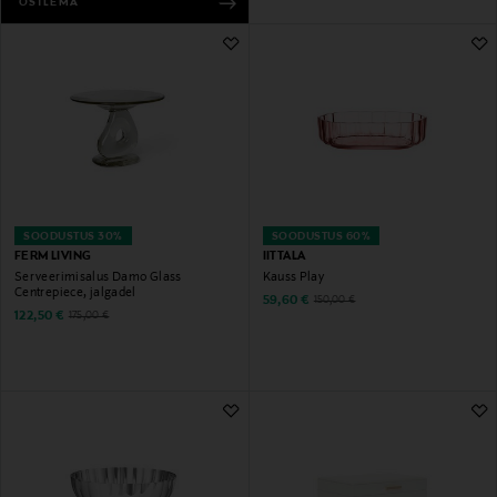
OSTLEMA
SOODUSTUS 30%
SOODUSTUS 60%
FERM LIVING
IITTALA
Serveerimisalus Damo Glass
Kauss Play
Centrepiece, jalgadel
Discounted Price
Original Price
59,60 €
150,00 €
Discounted Price
Original Price
122,50 €
175,00 €