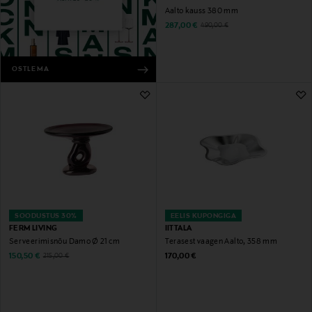
Aalto kauss 380 mm
Discounted Price
Original Price
287,00 €
490,00 €
OSTLEMA
SOODUSTUS 30%
EELIS KUPONGIGA
FERM LIVING
IITTALA
Serveerimisnõu Damo Ø 21 cm
Terasest vaagen Aalto, 358 mm
Discounted Price
Original Price
Original Price
150,50 €
170,00 €
215,00 €