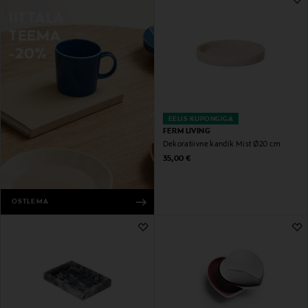
IITTALA
TEEMA
-20%
EELIS KUPONGIGA
FERM LIVING
Dekoratiivne kandik Mist Ø20 cm
Original Price
35,00 €
OSTLEMA