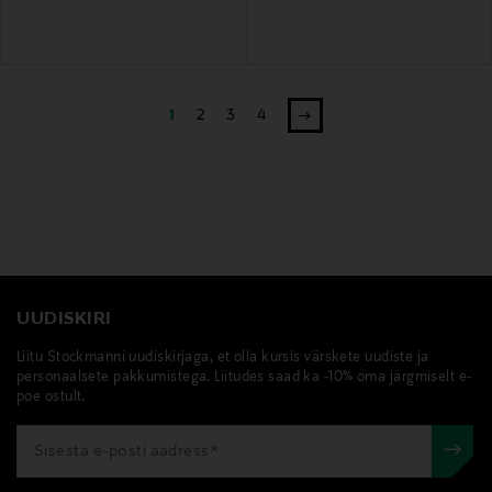
1
2
3
4
UUDISKIRI
Liitu Stockmanni uudiskirjaga, et olla kursis värskete uudiste ja
personaalsete pakkumistega. Liitudes saad ka -10% oma järgmiselt e-
poe ostult.