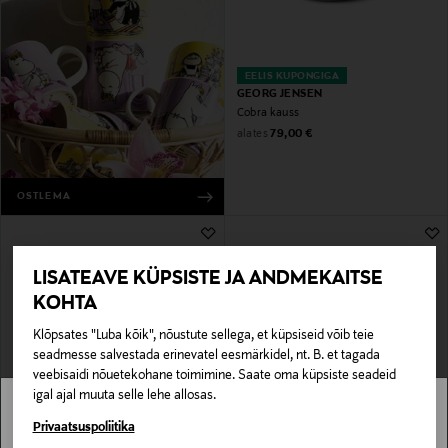
EELIS KUPONGIGA
GEORG JENSEN
Cobra kauss
Original Price
alates
79,00 €
OSTLEMA
LISATEAVE KÜPSISTE JA ANDMEKAITSE
KOHTA
Klõpsates "Luba kõik", nõustute sellega, et küpsiseid võib teie
seadmesse salvestada erinevatel eesmärkidel, nt. B. et tagada
veebisaidi nõuetekohane toimimine. Saate oma küpsiste seadeid
igal ajal muuta selle lehe allosas.
EELIS KUPONGIGA
SOODUSTUS 31%
VILLA STOCKMANN
NORMANN COPENHAGEN
Stockmann pole Sinu riigis saadaval.
Privaatsuspoliitika
Ehtekarp Belle
Astro kandik 32 x 20 cm