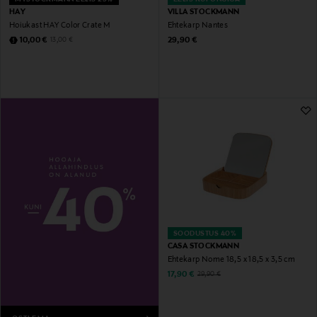
HAY
VILLA STOCKMANN
Hoiukast HAY Color Crate M
Ehtekarp Nantes
Discounted Price
Original Price
Original Price
10,00 €
29,90 €
13,00 €
SOODUSTUS 40%
CASA STOCKMANN
Ehtekarp Nome 18,5 x 18,5 x 3,5 cm
Discounted Price
Original Price
17,90 €
29,90 €