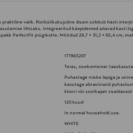
 praktiline valik. Ristkülikukujuline disain sobitub hästi inte
utamise lihtsaks. Integreeritud käepidemed aitavad kasti liig
spakk PerfectFit prügikotte. Mõõdud 28,7 × 31,2 × 65,4 cm, mah
177963207
Teras, sisekonteiner taaskasuta
Puhastage niiske lapiga ja uni
kasutage abrasiivseid puhastu
kloori või soolhapet sisaldavaid
120 kuud
In normal household use.
WHITE