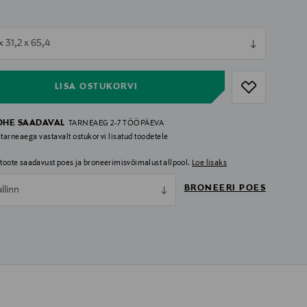
ull
x 31,2 x 65,4
ull
LISA OSTUKORVI
OHE SAADAVAL
TARNEAEG 2-7 TÖÖPÄEVA
 tarneaega vastavalt ostukorvi lisatud toodetele
i toote saadavust poes ja broneerimisvõimalust allpool.
Loe lisaks
BRONEERI POES
allinn