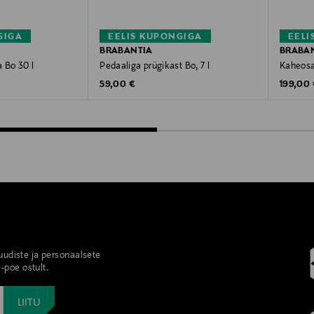
GIGA
EELIS KUPONGIGA
EELI
BRABANTIA
BRABA
a Bo 30 l
Pedaaliga prügikast Bo, 7 l
Kaheosa
Original Price
Original
59,00 €
199,00
 uudiste ja personaalsete
-poe ostult.