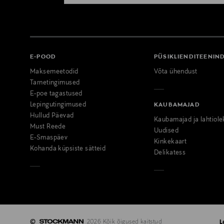
E-POOD
PÜSIKLIENDITEENIN
Maksemeetodid
Võta ühendust
Tarnetingimused
E-poe tagastused
Lepingutingimused
KAUBAMAJAD
Hullud Päevad
Kaubamajad ja lahtiole
Must Reede
Uudised
E-Smaspäev
Kinkekaart
Kohanda küpsiste sätteid
Delikatess
©
2026 Kõik õigused kaitstud
L