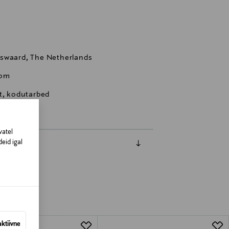
nswaard, The Netherlands
com
st, kodutarbed
vatel
eid igal
aktiivne