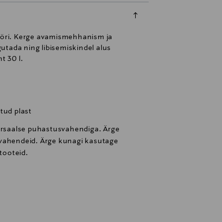
rjööri. Kerge avamismehhanism ja
utada ning libisemiskindel alus
t 30 l.
tud plast
versaalse puhastusvahendiga. Ärge
svahendeid. Ärge kunagi kasutage
 tooteid.