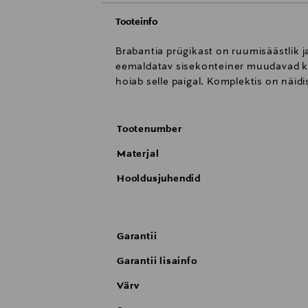
Tooteinfo
Brabantia prügikast on ruumisäästlik ja
eemaldatav sisekonteiner muudavad kas
hoiab selle paigal. Komplektis on näidi
Tootenumber
Materjal
Hooldusjuhendid
Garantii
Garantii lisainfo
Värv