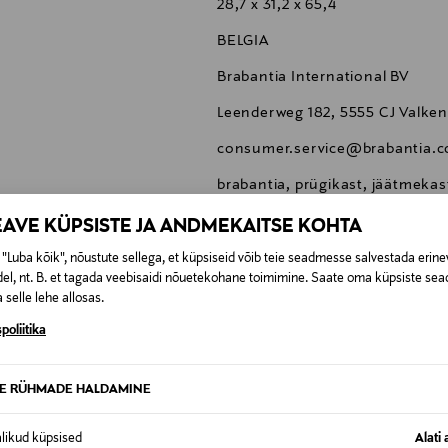
28,7 x 31,2 x 65,4
BELGIA
Brabantia International BV
Leenderweg 182, 5555 CJ Valke
consumer.service@brabantia.
brabantia, prügikast, jäätmeka
EAVE KÜPSISTE JA ANDMEKAITSE KOHTA
"Luba kõik", nõustute sellega, et küpsiseid võib teie seadmesse salvestada erine
el, nt. B. et tagada veebisaidi nõuetekohane toimimine. Saate oma küpsiste sead
 selle lehe allosas.
0,00 €
poliitika
SID KA
0,00 € – 4,90 €
se
TE RÜHMADE HALDAMINE
alikud küpsised
Alati 