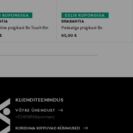
S KUPONGIGA
EELIS KUPONGIGA
NTIA
BRABANTIA
line prügikast Bo Touch Bin
Pedaaliga prügikast Bo
 Price
Original Price
 €
65,00 €
KLIENDITEENINDUS
VÕTKE ÜHENDUST
+372 6339539(pvm/mpm)
KORDUMA KIPPUVAD KÜSIMUSED