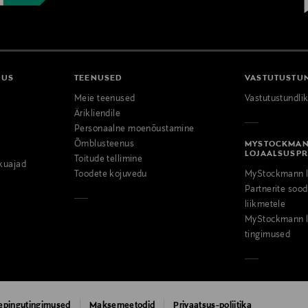
DUS
TEENUSED
VASTUTUSTU
Meie teenused
Vastutustundli
Ärikliendile
Personaalne moenõustamine
Õmblusteenus
MYSTOCKMA
LOJAALSUSP
Toitude tellimine
kuajad
Toodete kojuvedu
MyStockmann l
Partnerite so
liikmetele
MyStockmann l
tingimused
epingutingimused
Maksemeetodid
Privaatsus-poliitika