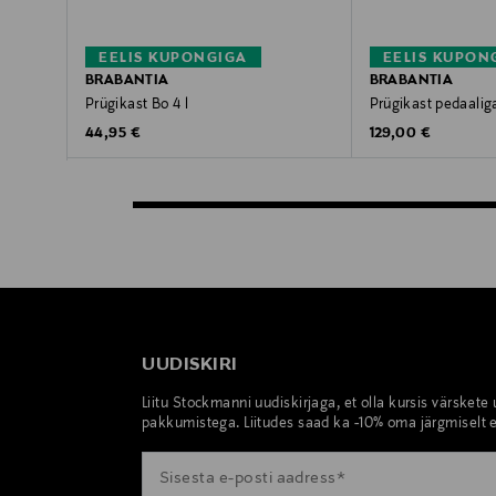
EELIS KUPONGIGA
EELIS KUPON
BRABANTIA
BRABANTIA
Prügikast Bo 4 l
Prügikast pedaalig
Original Price
Original Price
44,95 €
129,00 €
UUDISKIRI
Liitu Stockmanni uudiskirjaga, et olla kursis värskete
pakkumistega. Liitudes saad ka -10% oma järgmiselt e