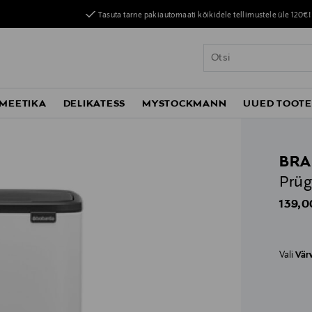
Tasuta tarne pakiautomaati kõikidele tellimustele üle 120€!
MEETIKA
DELIKATESS
MYSTOCKMANN
UUED TOOT
BRA
Prüg
Origin
139,0
Vali
Vär