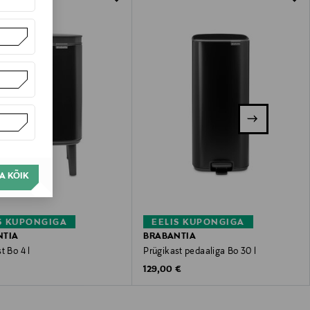
A KÕIK
S KUPONGIGA
EELIS KUPONGIGA
NTIA
BRABANTIA
t Bo 4 l
Prügikast pedaaliga Bo 30 l
 Price
Original Price
€
129,00 €