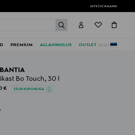
MYSTOCKMANN
label.header.go
ED
PREMIUM
ALLAHINDLUS
OUTLET
EESTI
BANTIA
ikast Bo Touch, 30 l
al Price
0 €
EELIS KUPONGIGA
v