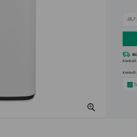
n
28,7 
n
K
Kontrolli
Kontroll
T