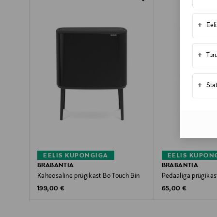
+
Eel
+
Tur
+
Sta
EELIS KUPONGIGA
EELIS KUPON
BRABANTIA
BRABANTIA
Kaheosaline prügikast Bo Touch Bin
Pedaaliga prügikas
Original Price
Original Price
199,00 €
65,00 €