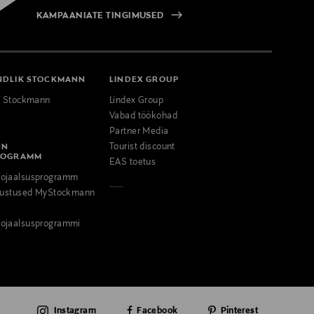
KAMPAANIATE TINGIMUSED
NDLIK STOCKMANN
LINDEX GROUP
k Stockmann
Lindex Group
Vabad töökohad
Partner Media
NN
Tourist discount
ROGRAMM
EAS toetus
ojaalsusprogramm
odustused MyStockmann
ojaalsusprogrammi
Instagram
Facebook
Pinterest