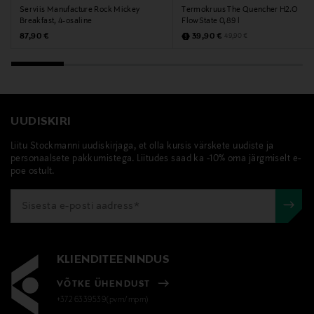
Serviis Manufacture Rock Mickey
Termokruus The Quencher H2.O
Märksõnad
Breakfast, 4-osaline
FlowState 0,89 l
Original Price
Discounted Price
villeroy & boch, serviis, nõudekomplekt,
Original Price
87,90 €
39,90 €
49,90 €
hommikusööginõud, portselanserviis
UUDISKIRI
Liitu Stockmanni uudiskirjaga, et olla kursis värskete uudiste ja
personaalsete pakkumistega. Liitudes saad ka -10% oma järgmiselt e-
poe ostult.
KLIENDITEENINDUS
VÕTKE ÜHENDUST
+372 6339539(pvm/mpm)