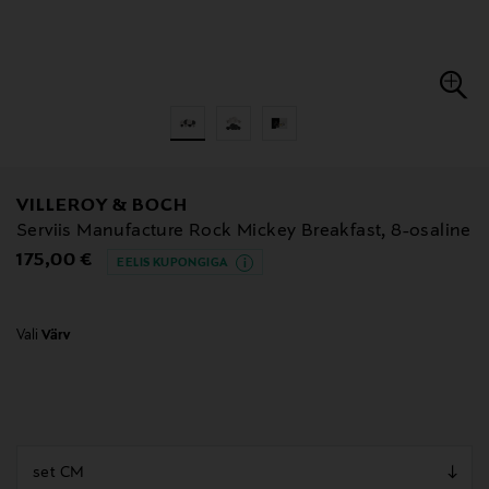
VILLEROY & BOCH
Serviis Manufacture Rock Mickey Breakfast, 8-osaline
Original Price
175,00 €
EELIS KUPONGIGA
Vali
Värv
null
null