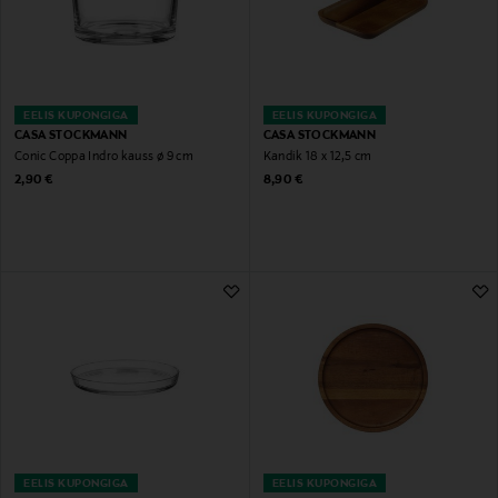
EELIS KUPONGIGA
EELIS KUPONGIGA
CASA STOCKMANN
CASA STOCKMANN
Conic Coppa Indro kauss ø 9 cm
Kandik 18 x 12,5 cm
Original Price
Original Price
2,90 €
8,90 €
EELIS KUPONGIGA
EELIS KUPONGIGA