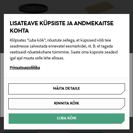
LISATEAVE KÜPSISTE JA ANDMEKAITSE
KOHTA
EELIS KUPONGIGA
EELIS KUPONGIGA
Klõpsates "Luba kõik", nõustute sellega, et küpsiseid võib teie
CASA STOCKMANN
CASA STOCKMANN
seadmesse salvestada erinevatel eesmärkidel, nt. B. et tagada
Kandik ø 20 cm
Kandik Brea Medium
veebisaidi nõuetekohane toimimine. Saate oma küpsiste seadeid
Original Price
Original Price
12,90 €
16,90 €
igal ajal muuta selle lehe allosas.
Stockmann pole Sinu riigis saadaval.
Privaatsuspoliitika
Sinu riiki ei ole kohaletoimetamine saadaval.
NÄITA DETAILE
SAAN ARU
KINNITA KÕIK
LUBA KÕIK