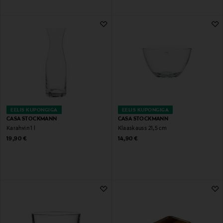
EELIS KUPONGIGA
EELIS KUPONGIGA
CASA STOCKMANN
CASA STOCKMANN
Karahvin 1 l
Klaaskauss 21,5 cm
Original Price
Original Price
19,90 €
14,90 €