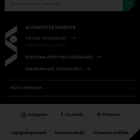
KLIENDITEENINDUS
VÕTKE ÜHENDUST
+372 6339539(pvm/mpm)
KORDUMA KIPPUVAD KÜSIMUSED
KAMPAANIATE TINGIMUSED
NÄITA ROHKEM
E-POOD
Instagram
Facebook
Pinterest
PÜSIKLIENDITEENINDUS
KAUBAMAJAD
Lepingutingimused
Maksemeetodid
Privaatsus-poliitika