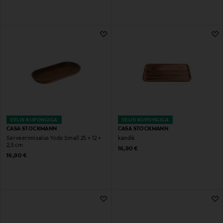
EELIS KUPONGIGA
EELIS KUPONGIGA
CASA STOCKMANN
CASA STOCKMANN
Serveerimisalus Yodo Small 25 × 12 ×
kandik
2,5 cm
Original Price
16,90 €
Original Price
16,90 €