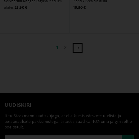
Serveerimisvaagen Laguna Medium
Kandik Brea Medium
Original Price
Original Price
alates
22,90 €
16,90 €
1
2
UUDISKIRI
Liitu Stockmanni uudiskirjaga, et olla kursis värskete uudiste ja
personaalsete pakkumistega. Liitudes saad ka -10% oma järgmiselt e-
poe ostult.