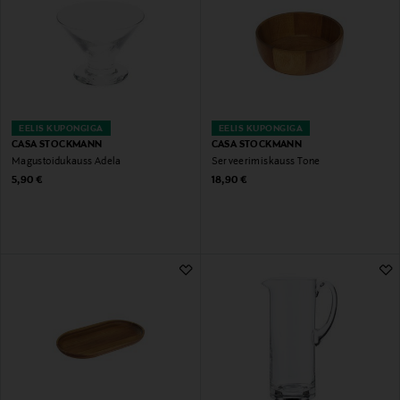
EELIS KUPONGIGA
EELIS KUPONGIGA
CASA STOCKMANN
CASA STOCKMANN
Magustoidukauss Adela
Serveerimiskauss Tone
Original Price
Original Price
5,90 €
18,90 €