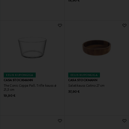
Original Price
19,90 €
EELIS KUPONGIGA
EELIS KUPONGIGA
CASA STOCKMANN
CASA STOCKMANN
The Conic Coppa Pall. Trifle kauss ø
Salatikauss Catino 27 cm
21,5 cm
Original Price
37,90 €
Original Price
19,90 €