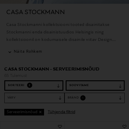
CASA STOCKMANN
Casa Stockmanni kollektsiooni tooted disainitakse
Stockmanni enda disainistuudios Helsingis ning
kollektsioonil on kodumaisele disainile viitav Design
from Finland tunnustus. Kvaliteetsetest materjalidest
Näita Rohkem
valmistatud kodutooted on loodud kestma nii kasutuses
kui ka stiilis, ühendades ajatu disaini ja ajakohased
CASA STOCKMANN - SERVEERIMISNÕUD
sisustustrendid. Enamik Casa Stockmanni
65 Tulemust
tekstiiltoodetest on toodetud Euroopas.
SORTEERI
2
VÄRV
BRÄND
1
Tühjenda filtrid
Serveerimisnõud
65 Tulemust