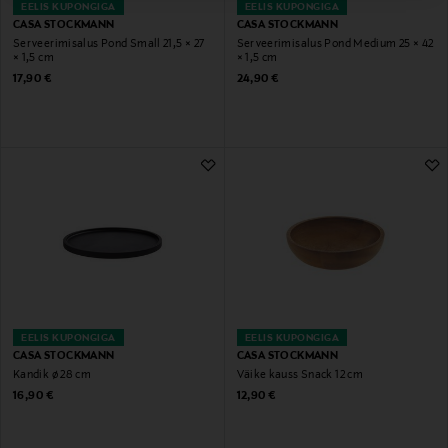
EELIS KUPONGIGA
EELIS KUPONGIGA
CASA STOCKMANN
CASA STOCKMANN
Serveerimisalus Pond Small 21,5 × 27
Serveerimisalus Pond Medium 25 × 42
× 1,5 cm
× 1,5 cm
Original Price
Original Price
17,90 €
24,90 €
EELIS KUPONGIGA
EELIS KUPONGIGA
CASA STOCKMANN
CASA STOCKMANN
Kandik ø 28 cm
Väike kauss Snack 12 cm
Original Price
Original Price
16,90 €
12,90 €