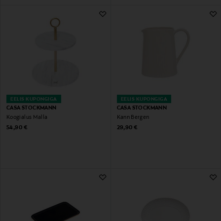
EELIS KUPONGIGA
EELIS KUPONGIGA
CASA STOCKMANN
CASA STOCKMANN
Koogialus Malla
Kann Bergen
Original Price
Original Price
54,90 €
29,90 €