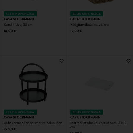
EELIS KUPONGIGA
EELIS KUPONGIGA
CASA STOCKMANN
CASA STOCKMANN
Kandik Livo, 30 cm
Köögitarvikute korv Linne
Original Price
Original Price
14,90 €
12,90 €
EELIS KUPONGIGA
EELIS KUPONGIGA
CASA STOCKMANN
CASA STOCKMANN
Kahekorruseline serveerimisalus Joha
Marmorist alus-lõikelaud Midi 21 x 12
cm
Original Price
27,90 €