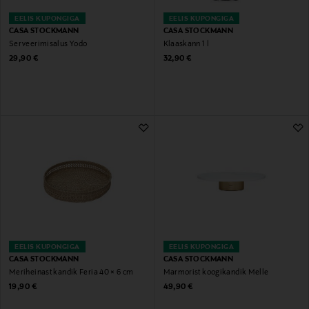
EELIS KUPONGIGA
EELIS KUPONGIGA
CASA STOCKMANN
CASA STOCKMANN
Serveerimisalus Yodo
Klaaskann 1 l
Original Price
Original Price
29,90 €
32,90 €
EELIS KUPONGIGA
EELIS KUPONGIGA
CASA STOCKMANN
CASA STOCKMANN
Meriheinast kandik Feria 40 × 6 cm
Marmorist koogikandik Melle
Original Price
Original Price
19,90 €
49,90 €