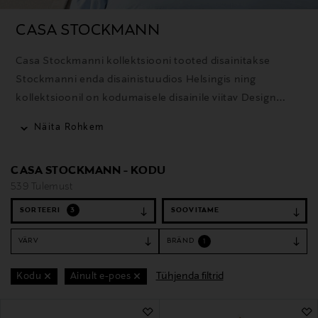
CASA STOCKMANN
Casa Stockmanni kollektsiooni tooted disainitakse
Stockmanni enda disainistuudios Helsingis ning
kollektsioonil on kodumaisele disainile viitav Design
from Finland tunnustus. Kvaliteetsetest materjalidest
Näita Rohkem
valmistatud kodutooted on loodud kestma nii kasutuses
kui ka stiilis, ühendades ajatu disaini ja ajakohased
CASA STOCKMANN - KODU
sisustustrendid. Enamik Casa Stockmanni
539 Tulemust
tekstiiltoodetest on toodetud Euroopas.
SORTEERI
3
VÄRV
BRÄND
1
Tühjenda filtrid
Kodu
Ainult e-poes
539 Tulemust