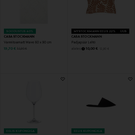
SOODUSTUS 40%
MYSTOCKMANN EELIS 22%
UUS
CASA STOCKMANN
CASA STOCKMANN
Vannitoamatt Wave 60 x 90 cm
Padjapüür Lehti
Discounted Price
Discounted Price
Original Price
alates
Original Price
19,70 €
10,00 €
32,90 €
12,90 €
EELIS KUPONGIGA
EELIS KUPONGIGA