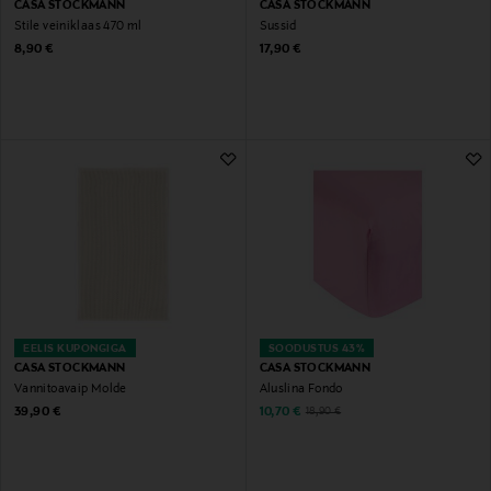
CASA STOCKMANN
CASA STOCKMANN
Stile veiniklaas 470 ml
Sussid
Original Price
Original Price
8,90 €
17,90 €
EELIS KUPONGIGA
SOODUSTUS 43%
CASA STOCKMANN
CASA STOCKMANN
Vannitoavaip Molde
Aluslina Fondo
Original Price
Discounted Price
Original Price
39,90 €
10,70 €
18,90 €