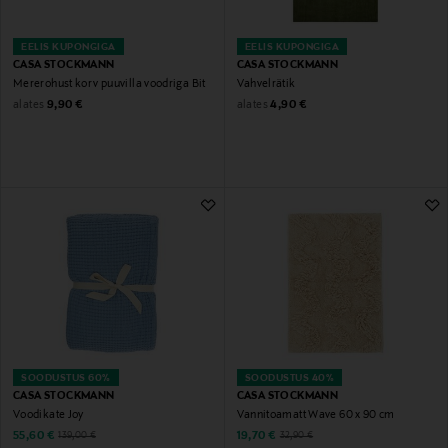
EELIS KUPONGIGA
EELIS KUPONGIGA
CASA STOCKMANN
CASA STOCKMANN
Mererohust korv puuvilla voodriga Bit
Vahvelrätik
Original Price
Original Price
alates
alates
9,90 €
4,90 €
SOODUSTUS 60%
SOODUSTUS 40%
CASA STOCKMANN
CASA STOCKMANN
Voodikate Joy
Vannitoamatt Wave 60 x 90 cm
Discounted Price
Discounted Price
Original Price
Original Price
55,60 €
19,70 €
139,00 €
32,90 €