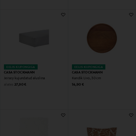
EELIS KUPONGIGA
EELIS KUPONGIGA
CASA STOCKMANN
CASA STOCKMANN
Jersey kujundatud aluslina
Kandik Livo, 30 cm
Original Price
Original Price
alates
27,90 €
14,90 €