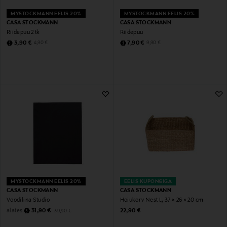
MYSTOCKMANN EELIS 20%
MYSTOCKMANN EELIS 20%
CASA STOCKMANN
CASA STOCKMANN
Riidepuu 2 tk
Riidepuu
Discounted Price
Discounted Price
Original Price
Original Price
3,90 €
7,90 €
4,90 €
9,90 €
MYSTOCKMANN EELIS 20%
EELIS KUPONGIGA
CASA STOCKMANN
CASA STOCKMANN
Voodilina Studio
Hoiukorv Nest L, 37 × 26 × 20 cm
Discounted Price
Original Price
Original Price
alates
31,90 €
22,90 €
39,90 €