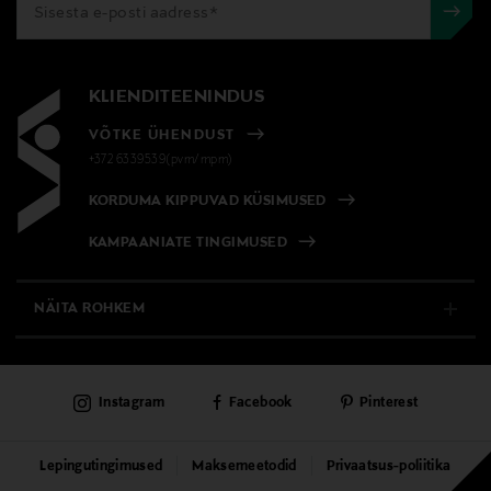
KLIENDITEENINDUS
VÕTKE ÜHENDUST
+372 6339539(pvm/mpm)
KORDUMA KIPPUVAD KÜSIMUSED
KAMPAANIATE TINGIMUSED
NÄITA ROHKEM
E-POOD
Instagram
Facebook
Pinterest
PÜSIKLIENDITEENINDUS
KAUBAMAJAD
Lepingutingimused
Maksemeetodid
Privaatsus-poliitika