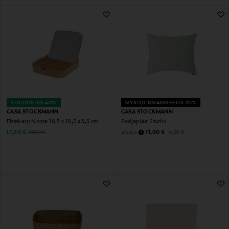
SOODUSTUS 40%
MYSTOCKMANN EELIS 20%
CASA STOCKMANN
CASA STOCKMANN
Ehtekarp Nome 18,5 x 18,5 x 3,5 cm
Padjapüür Studio
Discounted Price
Discounted Price
Original Price
alates
Original Price
17,90 €
11,90 €
29,90 €
14,90 €