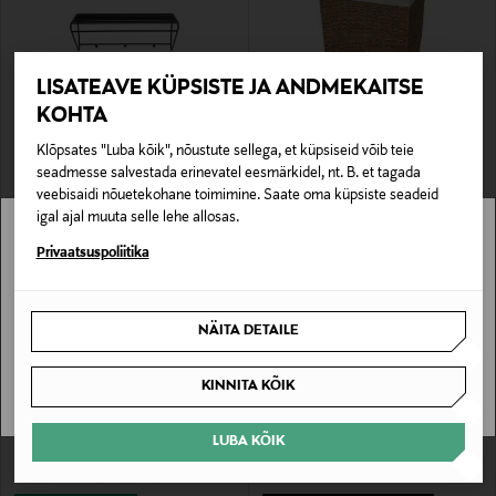
LISATEAVE KÜPSISTE JA ANDMEKAITSE
KOHTA
EELIS KUPONGIGA
EELIS KUPONGIGA
Klõpsates "Luba kõik", nõustute sellega, et küpsiseid võib teie
CASA STOCKMANN
CASA STOCKMANN
seadmesse salvestada erinevatel eesmärkidel, nt. B. et tagada
Seinariiul Bozzo
Pesukorv Beta 40 × 30 × 50 cm
veebisaidi nõuetekohane toimimine. Saate oma küpsiste seadeid
Original Price
Original Price
49,90 €
59,90 €
igal ajal muuta selle lehe allosas.
Stockmann pole Sinu riigis saadaval.
Privaatsuspoliitika
Sinu riiki ei ole kohaletoimetamine saadaval.
NÄITA DETAILE
SAAN ARU
KINNITA KÕIK
LUBA KÕIK