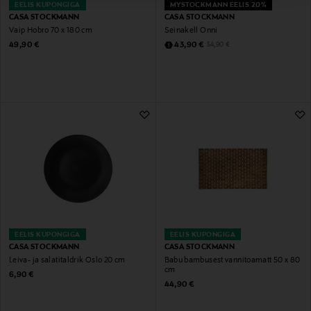
EELIS KUPONGIGA
MYSTOCKMANN EELIS 20%
CASA STOCKMANN
CASA STOCKMANN
Vaip Hobro 70 x 180 cm
Seinakell Onni
Original Price
Discounted Price
Original Price
49,90 €
43,90 €
54,90 €
EELIS KUPONGIGA
EELIS KUPONGIGA
CASA STOCKMANN
CASA STOCKMANN
Leiva- ja salatitaldrik Oslo 20 cm
Babu bambusest vannitoamatt 50 x 80
cm
Original Price
6,90 €
Original Price
44,90 €