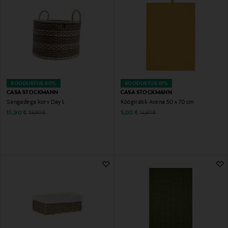
SOODUSTUS 60%
SOODUSTUS 61%
CASA STOCKMANN
CASA STOCKMANN
Sangadega korv Day L
Köögirätik Avena 50 x 70 cm
Discounted Price
Discounted Price
Original Price
Original Price
15,90 €
5,00 €
39,90 €
12,90 €