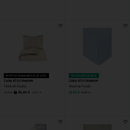
MYSTOCKMANN EELIS 20%
SOODUSTUS 43%
CASA STOCKMANN
CASA STOCKMANN
Tekikott Studio
Aluslina Fondo
Discounted Price
Original Price
Discounted Price
alates
Original Price
39,90 €
10,70 €
18,90 €
49,90 €