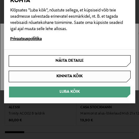
TEISED KLIENDID
KOHTA
Tarnimine pakiautomaati või postkontorisse
0,00 € – 4,90 €
Klõpsates "Luba kõik", nõustute sellega, et küpsiseid võib teie
VAATASID KA
Tootenumber
seadmesse salvestada erinevatel eesmärkidel, nt. B. et tagada
veebisaidi nõuetekohane toimimine. Saate oma küpsiste seadeid
175108280
igal ajal muuta selle lehe allosas.
Stockmann pole Sinu riigis saadaval.
Privaatsuspoliitika
Materjal
Marmor, roostevaba teras
Sinu riiki ei ole kohaletoimetamine saadaval.
NÄITA DETAILE
Hooldusjuhendid
SAAN ARU
Pühkige niiske lapiga
KINNITA KÕIK
Värv
LUBA KÕIK
EELIS KUPONGIGA
EELIS KUPONGIGA
WHITE/GRAY/BRASS
ALESSI
CASA STOCKMANN
Trinity ACO02 B taldrik
Marmorist alus-lõikelaud Midi 21 x 1
Suurus
Original Price
Original Price
80,00 €
19,90 €
DIA.22X18XH28 CM