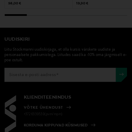
Original Price
Original Price
98,00 €
19,90 €
casa stockmann, koogialus, tordialus, serveerimisalus
UUDISKIRI
Liitu Stockmanni uudiskirjaga, et olla kursis värskete uudiste ja
personaalsete pakkumistega. Liitudes saad ka -10% oma järgmiselt e-
poe ostult.
KLIENDITEENINDUS
VÕTKE ÜHENDUST
+372 6339539(pvm/mpm)
KORDUMA KIPPUVAD KÜSIMUSED