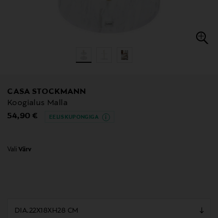
CASA STOCKMANN
Koogialus Malla
Original Price
54,90 €
EELIS KUPONGIGA
Vali
Värv
null
null