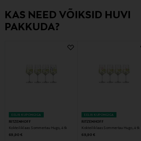
Tootja aadress
KAS NEED VÕIKSID HUVI
Ritzenhoff Cristal GmbH, Sametwiesen 2, 34431
PAKKUDA?
Marsberg, Germany
Digitaalne aadress
zentrale@ritzenhoff.de
Märksõnad
ritzenhoff, kokteiliklaasid, joogiklaasid, klaasid
EELIS KUPONGIGA
EELIS KUPONGIGA
RITZENHOFF
RITZENHOFF
Kokteiliklaas Sommertau Hugo, 4 tk
Kokteiliklaas Sommertau Hugo, 4 tk
Original Price
Original Price
69,90 €
69,90 €