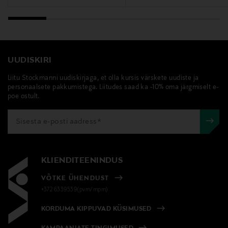
UUDISKIRI
Liitu Stockmanni uudiskirjaga, et olla kursis värskete uudiste ja
personaalsete pakkumistega. Liitudes saad ka -10% oma järgmiselt e-
poe ostult.
KLIENDITEENINDUS
VÕTKE ÜHENDUST
+372 6339539(pvm/mpm)
KORDUMA KIPPUVAD KÜSIMUSED