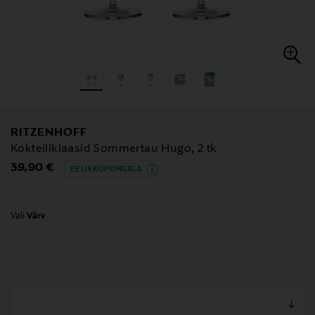
RITZENHOFF
Kokteiliklaasid Sommertau Hugo, 2 tk
Original Price
39,90 €
EELIS KUPONGIGA
Vali
Värv
null
null