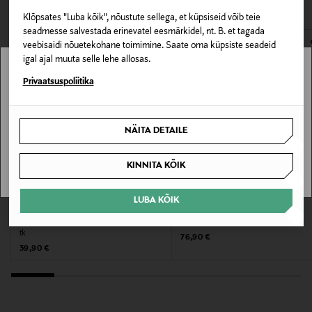
Klaas
Klõpsates "Luba kõik", nõustute sellega, et küpsiseid võib teie
seadmesse salvestada erinevatel eesmärkidel, nt. B. et tagada
Hooldusjuhendid
veebisaidi nõuetekohane toimimine. Saate oma küpsiste seadeid
igal ajal muuta selle lehe allosas.
Soovitatav käsipesu
Stockmann pole Sinu riigis saadaval.
Privaatsuspoliitika
Värv
Sinu riiki ei ole kohaletoimetamine saadaval.
GREEN,WHITE,ORANGE
NÄITA DETAILE
SAAN ARU
Tootjamaa
KINNITA KÕIK
SAKSAMAA
EELIS KUPONGIGA
EELIS KUPONGIGA
LUBA KÕIK
RITZENHOFF
RIEDEL
Valmistaja tootenumber
Aperitiiviklaas Sommerrausch Deluxe, 2
Veritas Moscato/Coupe klaas 2 tk
tk
6211001
Original Price
76,90 €
Original Price
39,90 €
Tootja
Ritzenhoff Cristal GmbH