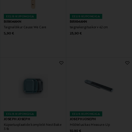
EELIS KUPONGIGA
EELIS KUPONGIGA
BIRKMANN
BIRKMANN
Taignalõikur Cause We Care
taignakergituskorv 42 cm
Original Price
Original Price
5,90 €
23,90 €
EELIS KUPONGIGA
EELIS KUPONGIGA
JOSEPH JOSEPH
JOSEPH JOSEPH
Küpsetusplaatide komplekt Nest Bake
Mõõtelusikas Measure-Up
3 tk
Original Price
10,90 €