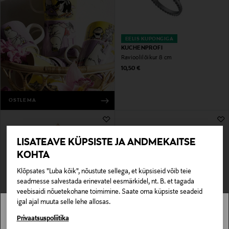
EELIS KUPONGIGA
KUCHENPROFI
Ravioolilõikur 8 cm
Original Price
10,50 €
OSTLEMA
LISATEAVE KÜPSISTE JA ANDMEKAITSE
KOHTA
Klõpsates "Luba kõik", nõustute sellega, et küpsiseid võib teie
seadmesse salvestada erinevatel eesmärkidel, nt. B. et tagada
veebisaidi nõuetekohane toimimine. Saate oma küpsiste seadeid
igal ajal muuta selle lehe allosas.
EELIS KUPONGIGA
EELIS KUPONGIGA
BIRKMANN
LÉKUÉ
Stockmann pole Sinu riigis saadaval.
Privaatsuspoliitika
Küpsetuspintsel 20 cm
Aurutusnõu Steam Cooker, 2 portsjonit