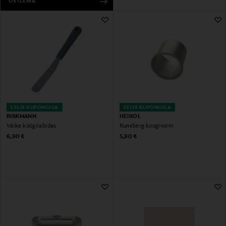
OSTLEMA
EELIS KUPONGIGA
EELIS KUPONGIGA
BIRKMANN
HEIROL
Väike köögilabidas
Runeberg koogivorm
Original Price
Original Price
6,90 €
5,90 €