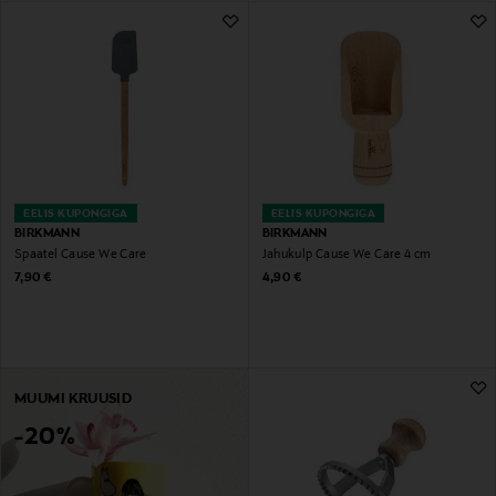
EELIS KUPONGIGA
EELIS KUPONGIGA
BIRKMANN
BIRKMANN
Spaatel Cause We Care
Jahukulp Cause We Care 4 cm
Original Price
Original Price
7,90 €
4,90 €
MUUMI KRUUSID
-20%