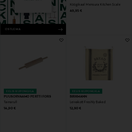
Köögikaal Mensura Kitchen Scale
Original Price
49,95 €
OSTLEMA
EELIS KUPONGIGA
EELIS KUPONGIGA
PUUSORVAAMO PERTTI FORS
BIRKMANN
Tainarull
Leivakott Freshly Baked
Original Price
Original Price
14,90 €
12,90 €