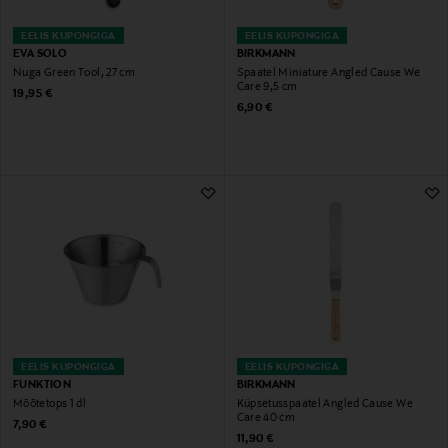
EELIS KUPONGIGA
EELIS KUPONGIGA
EVA SOLO
BIRKMANN
Nuga Green Tool, 27 cm
Spaatel Miniature Angled Cause We
Care 9,5 cm
Original Price
19,95 €
Original Price
6,90 €
EELIS KUPONGIGA
EELIS KUPONGIGA
FUNKTION
BIRKMANN
Mõõtetops 1 dl
Küpsetusspaatel Angled Cause We
Care 40 cm
Original Price
7,90 €
Original Price
11,90 €