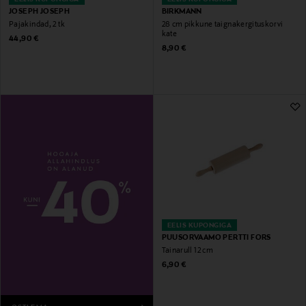
JOSEPH JOSEPH
BIRKMANN
Pajakindad, 2 tk
28 cm pikkune taignakergituskorvi
kate
Original Price
44,90 €
Original Price
8,90 €
EELIS KUPONGIGA
PUUSORVAAMO PERTTI FORS
Tainarull 12 cm
Original Price
6,90 €