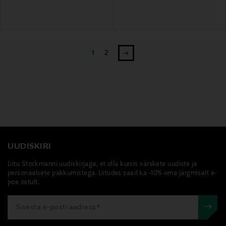
1
2
UUDISKIRI
Liitu Stockmanni uudiskirjaga, et olla kursis värskete uudiste ja
personaalsete pakkumistega. Liitudes saad ka -10% oma järgmiselt e-
poe ostult.