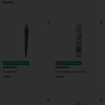
Original Price
59,90 €
EELIS KUPONGIGA
EELIS KUPONGIGA
BIRKMANN
BIRKMANN
Koogitõstja
Comfort glasuurikott 12 tk
Original Price
Original Price
6,90 €
9,90 €