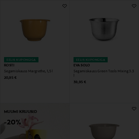
EELIS KUPONGIGA
EELIS KUPONGIGA
ROSTI
EVA SOLO
Segamiskauss Margrethe, 1,5 l
Segamiskauss Green Tools Mixing 3.3
l
Original Price
20,95 €
Original Price
39,95 €
MUUMI KRUUSID
-20%