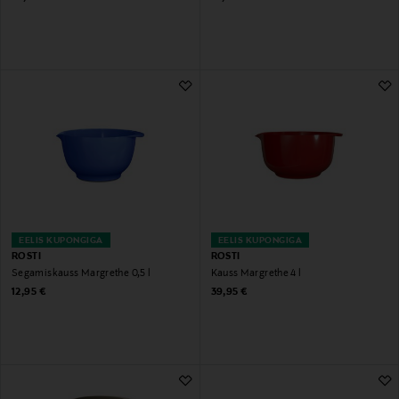
EELIS KUPONGIGA
EELIS KUPONGIGA
ROSTI
ROSTI
Segamiskauss Margrethe 0,5 l
Kauss Margrethe 4 l
Original Price
Original Price
12,95 €
39,95 €