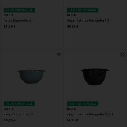
EELIS KUPONGIGA
EELIS KUPONGIGA
ROSTI
ROSTI
Kauss Margrethe 4 l
Segamiskauss Margrethe 1,5 l
Original Price
Original Price
39,95 €
20,95 €
EELIS KUPONGIGA
EELIS KUPONGIGA
ROSTI
ROSTI
kauss Margrethe, 5 l
Segamiskauss Margrethe 0,75 l
Original Price
Original Price
49,95 €
14,95 €