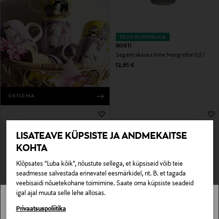
EELIS KUPONGIGA
ROSTI
Segamiskauss New Margrethe 0,5 l
Original Price
12,95 €
OSTLEMA
LISATEAVE KÜPSISTE JA ANDMEKAITSE
KOHTA
Klõpsates "Luba kõik", nõustute sellega, et küpsiseid võib teie
seadmesse salvestada erinevatel eesmärkidel, nt. B. et tagada
veebisaidi nõuetekohane toimimine. Saate oma küpsiste seadeid
igal ajal muuta selle lehe allosas.
EELIS KUPONGIGA
EELIS KUPONGIGA
ROSTI
ROSTI
Stockmann pole Sinu riigis saadaval.
Privaatsuspoliitika
Kauss Margrethe Steel, 1.5 + 3 l
Segamiskauss Margrethe 0,5 l