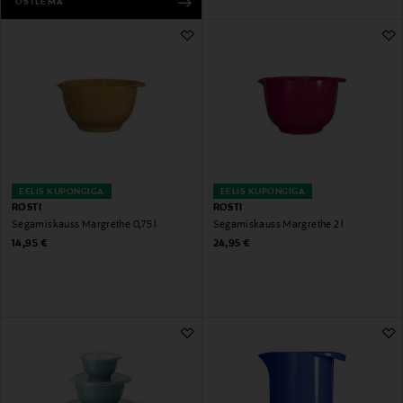
OSTLEMA
EELIS KUPONGIGA
EELIS KUPONGIGA
ROSTI
ROSTI
Segamiskauss Margrethe 0,75 l
Segamiskauss Margrethe 2 l
Original Price
Original Price
14,95 €
24,95 €