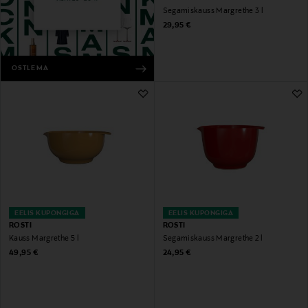
Segamiskauss Margrethe 3 l
Original Price
29,95 €
OSTLEMA
EELIS KUPONGIGA
EELIS KUPONGIGA
ROSTI
ROSTI
Kauss Margrethe 5 l
Segamiskauss Margrethe 2 l
Original Price
Original Price
49,95 €
24,95 €