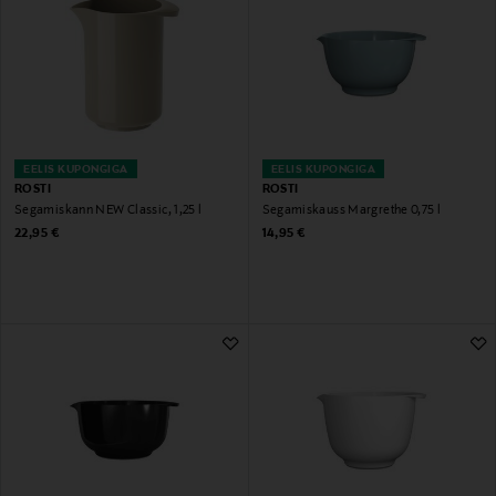
EELIS KUPONGIGA
EELIS KUPONGIGA
ROSTI
ROSTI
Segamiskann NEW Classic, 1,25 l
Segamiskauss Margrethe 0,75 l
Original Price
Original Price
22,95 €
14,95 €