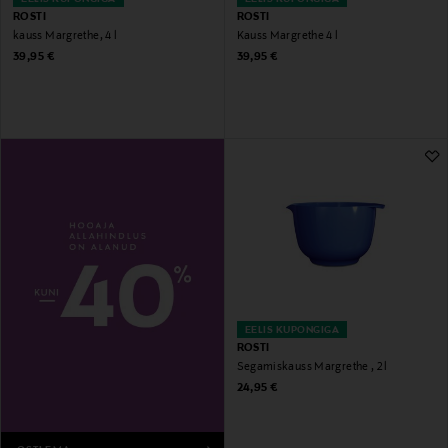
ROSTI
ROSTI
kauss Margrethe, 4 l
Kauss Margrethe 4 l
Original Price
Original Price
39,95 €
39,95 €
EELIS KUPONGIGA
ROSTI
Segamiskauss Margrethe , 2 l
Original Price
24,95 €