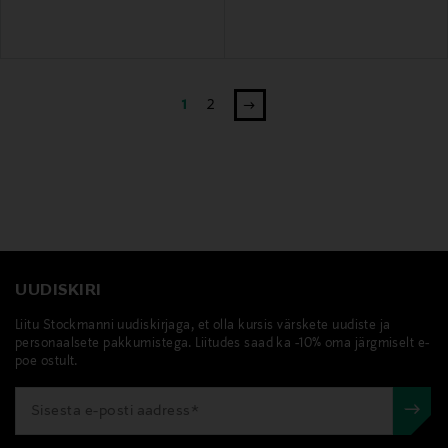
1
2
UUDISKIRI
Liitu Stockmanni uudiskirjaga, et olla kursis värskete uudiste ja
personaalsete pakkumistega. Liitudes saad ka -10% oma järgmiselt e-
poe ostult.