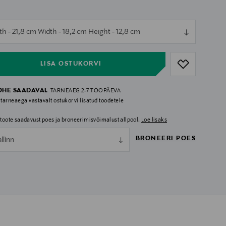
ull
th - 21,8 cm Width - 18,2 cm Height - 12,8 cm
ull
LISA OSTUKORVI
OHE SAADAVAL
TARNEAEG 2-7 TÖÖPÄEVA
 tarneaega vastavalt ostukorvi lisatud toodetele
i toote saadavust poes ja broneerimisvõimalust allpool.
Loe lisaks
BRONEERI POES
allinn