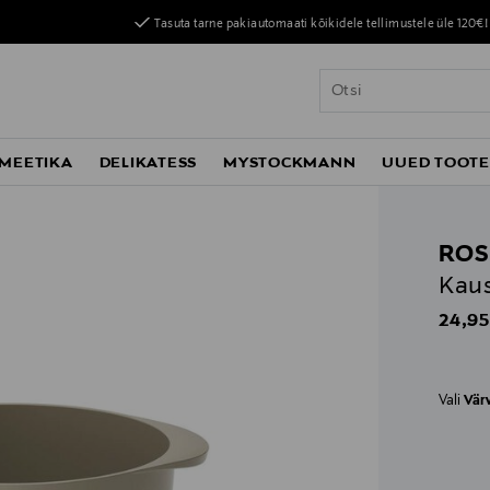
Tasuta tarne pakiautomaati kõikidele tellimustele üle 120€!
MEETIKA
DELIKATESS
MYSTOCKMANN
UUED TOOT
ROS
Kaus
Origin
24,95
Vali
Vär