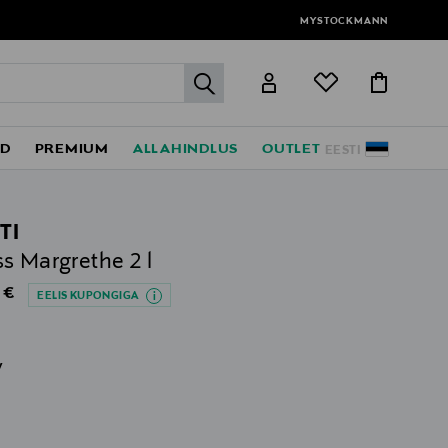
MYSTOCKMANN
label.header.go
ED
PREMIUM
ALLAHINDLUS
OUTLET
EESTI
TI
s Margrethe 2 l
al Price
 €
EELIS KUPONGIGA
v