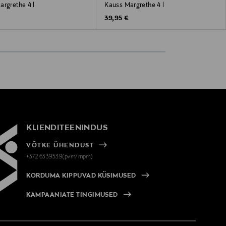
argrethe 4 l
Kauss Margrethe 4 l
 Price
Original Price
39,95 €
KLIENDITEENINDUS
VÕTKE ÜHENDUST
+372 6339539(pvm/mpm)
KORDUMA KIPPUVAD KÜSIMUSED
KAMPAANIATE TINGIMUSED