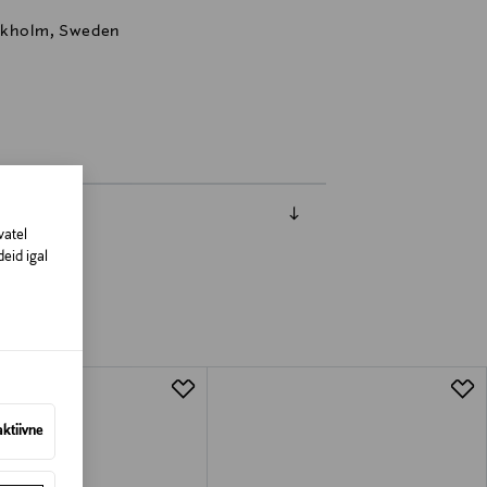
ockholm, Sweden
vatel
eid igal
aktiivne