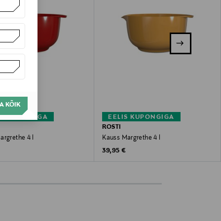
A KÕIK
S KUPONGIGA
EELIS KUPONGIGA
ROSTI
argrethe 4 l
Kauss Margrethe 4 l
 Price
Original Price
39,95 €