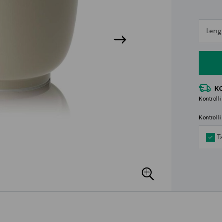
n
Leng
n
K
Kontrolli
Kontroll
T