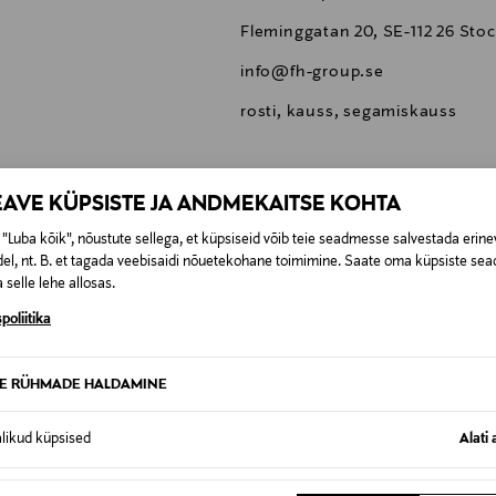
Fleminggatan 20, SE-112 26 St
info@fh-group.se
rosti, kauss, segamiskauss
EAVE KÜPSISTE JA ANDMEKAITSE KOHTA
"Luba kõik", nõustute sellega, et küpsiseid võib teie seadmesse salvestada erine
0,00 €
el, nt. B. et tagada veebisaidi nõuetekohane toimimine. Saate oma küpsiste sead
 selle lehe allosas.
SID KA
0,00 € – 4,90 €
se
poliitika
TE RÜHMADE HALDAMINE
alikud küpsised
Alati 