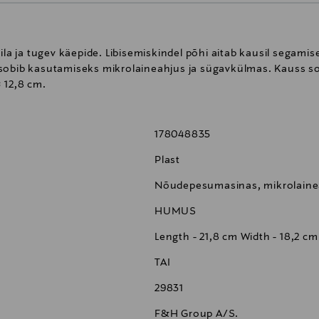
ila ja tugev käepide. Libisemiskindel põhi aitab kausil segamis
sobib kasutamiseks mikrolaineahjus ja sügavkülmas. Kauss so
 12,8 cm.
178048835
Plast
Nõudepesumasinas, mikrolaine
HUMUS
Length - 21,8 cm Width - 18,2 cm
TAI
29831
F&H Group A/S.