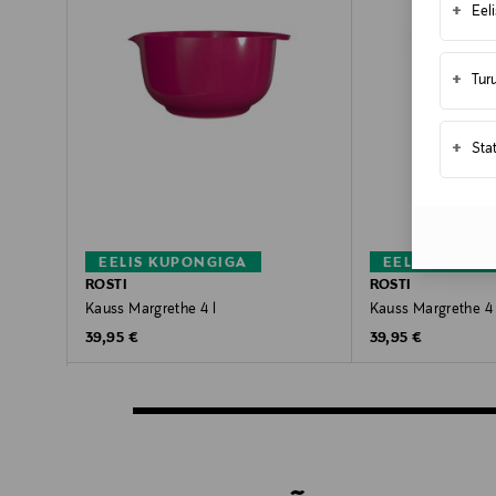
+
Eel
+
Tur
+
Sta
EELIS KUPONGIGA
EELIS KUPON
ROSTI
ROSTI
Kauss Margrethe 4 l
Kauss Margrethe 4 
Original Price
Original Price
39,95 €
39,95 €