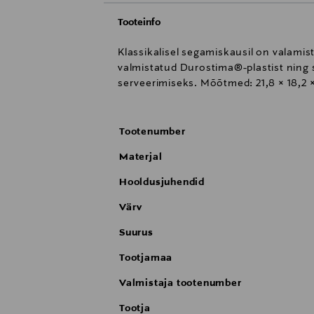
Tooteinfo
Klassikalisel segamiskausil on valamist
valmistatud Durostima®-plastist ning 
serveerimiseks. Mõõtmed: 21,8 × 18,2 ×
Tootenumber
Materjal
Hooldusjuhendid
Värv
Suurus
Tootjamaa
Valmistaja tootenumber
Tootja