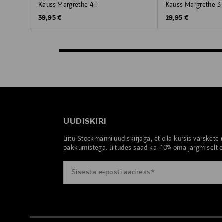
Kauss Margrethe 4 l
Kauss Margrethe 3 
Original Price
Original Price
39,95 €
29,95 €
UUDISKIRI
Liitu Stockmanni uudiskirjaga, et olla kursis värskete
pakkumistega. Liitudes saad ka -10% oma järgmiselt e