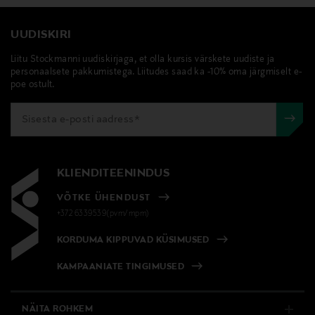
UUDISKIRI
Liitu Stockmanni uudiskirjaga, et olla kursis värskete uudiste ja
personaalsete pakkumistega. Liitudes saad ka -10% oma järgmiselt e-
poe ostult.
KLIENDITEENINDUS
VÕTKE ÜHENDUST
+372 6339539(pvm/mpm)
KORDUMA KIPPUVAD KÜSIMUSED
KAMPAANIATE TINGIMUSED
NÄITA ROHKEM