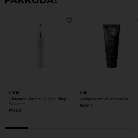
PAKKUDA?
TIRTIR
GHD
Silmaümbruskreem Collagen Lifting
Soengukreem Volume Forever
Eye Cream
Original Price
30,90 €
Original Price
37,00 €