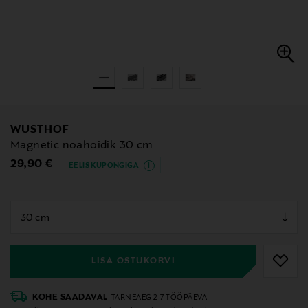
WUSTHOF
Magnetic noahoidik 30 cm
Original Price
29,90 €
EELIS KUPONGIGA
null
null
LISA OSTUKORVI
KOHE SAADAVAL
TARNEAEG 2-7 TÖÖPÄEVA