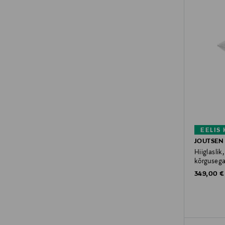
EELIS
JOUTSEN
Hiiglasli
kõrgusega
Original P
349,00 €