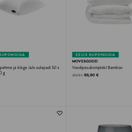
 KUPONGIGA
EELIS KUPONGIGA
MOVESGOOD
pehme ja kõrge Jalo sulepadi 50 x
Voodipesukomplekt Bamboo
0 g
Original Price
99,90 €
alates
rice