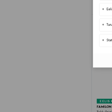
+
Eel
+
Tur
+
Sta
EELIS
FAMILON