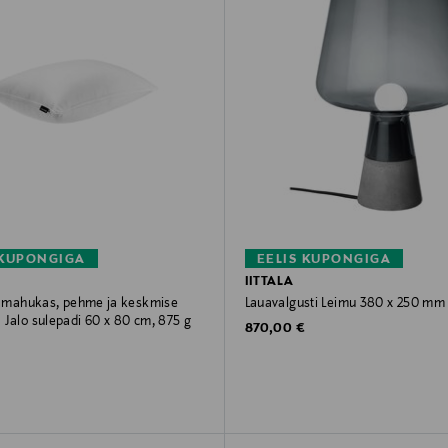
 KUPONGIGA
EELIS KUPONGIGA
IITTALA
k, mahukas, pehme ja keskmise
Lauavalgusti Leimu 380 x 250 mm
 Jalo sulepadi 60 x 80 cm, 875 g
Original Price
870,00 €
rice