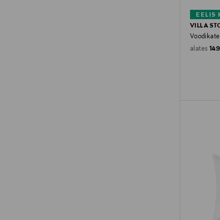
EELIS
VILLA S
Voodikate
Ori
14
alates