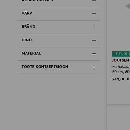
ALLAHINDLUSED
VÄRV
BRÄND
HIND
MATERJAL
EELIS
JOUTSEN
Mahukas, 
TOOTE KONTSEPTSIOON
60 cm, 60
Original P
249,00 €