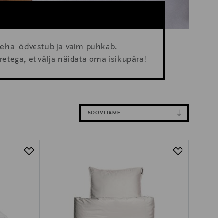
eha lõdvestub ja vaim puhkab.
tega, et välja näidata oma isikupära!
SOOVITAME