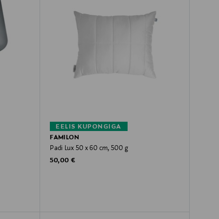
EELIS KUPONGIGA
FAMILON
Padi Lux 50 x 60 cm, 500 g
Original Price
50,00 €