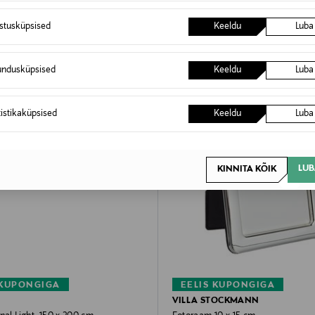
istusküpsised
Keeldu
Luba
undusküpsised
Keeldu
Luba
tistikaküpsised
Keeldu
Luba
LUB
KINNITA KÕIK
 KUPONGIGA
EELIS KUPONGIGA
VILLA STOCKMANN