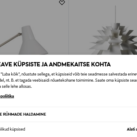
EAVE KÜPSISTE JA ANDMEKAITSE KOHTA
"Luba kõik", nõustute sellega, et küpsiseid võib teie seadmesse salvestada erine
el, nt. B. et tagada veebisaidi nõuetekohane toimimine. Saate oma küpsiste sead
 selle lehe allosas.
poliitika
 KUPONGIGA
EELIS KUPONGIGA
NORMANN COPENHAGEN
TE RÜHMADE HALDAMINE
sti Carin
Norm 69 lambivari 51 cm
rice
Original Price
135,00 €
alikud küpsised
Alati 