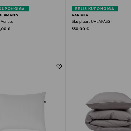
 KUPONGIGA
EELIS KUPONGIGA
TOCKMANN
AARIKKA
 Veneto
Skulptuur JUHLAPÄSSI
ginal Price
Original Price
9,00 €
550,00 €