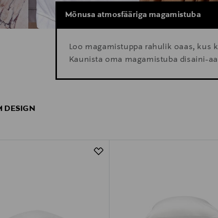
Mõnusa atmosfääriga magamistuba
Loo magamistuppa rahulik oaas, kus k
Kaunista oma magamistuba disaini-aare
 DESIGN