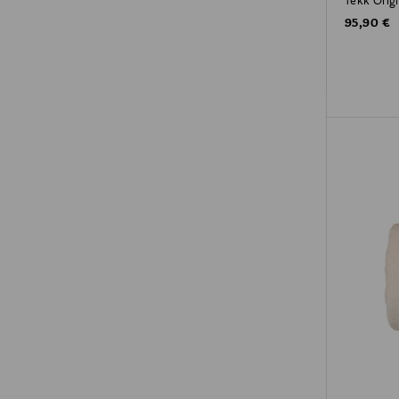
Tekk Origi
Original P
95,90 €