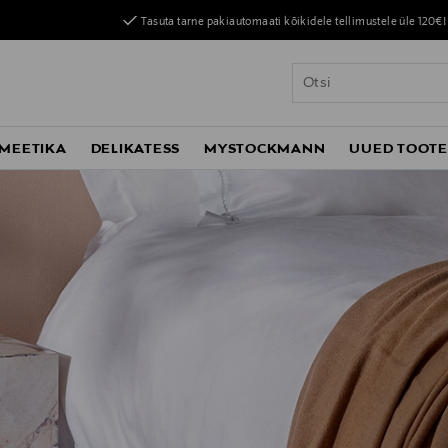
Tasuta tarne pakiautomaati kõikidele tellimustele üle 120€!
MEETIKA
DELIKATESS
MYSTOCKMANN
UUED TOOT