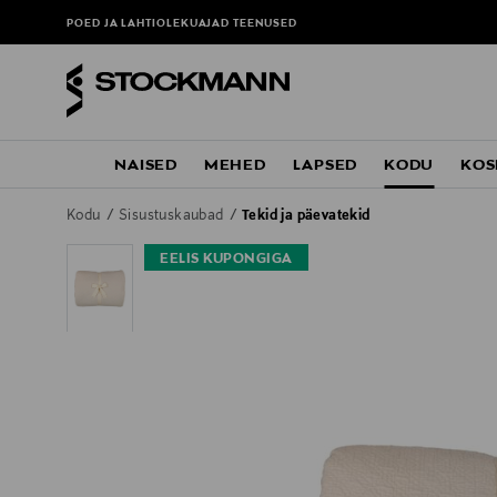
POED JA LAHTIOLEKUAJAD
TEENUSED
NAISED
MEHED
LAPSED
KODU
KOS
Kodu
Sisustuskaubad
Tekid ja päevatekid
EELIS KUPONGIGA