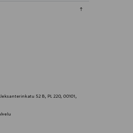
eksanterinkatu 52 B, PL 220, 00101,
lvelu