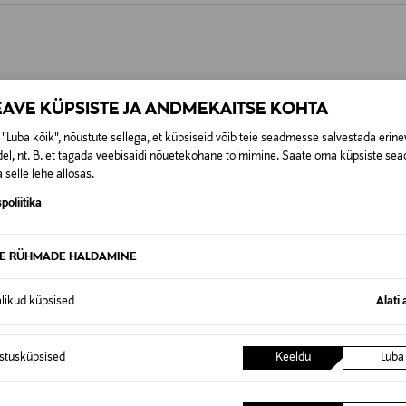
0,00 €
SID KA
EAVE KÜPSISTE JA ANDMEKAITSE KOHTA
0,00 € – 4,90 €
se
"Luba kõik", nõustute sellega, et küpsiseid võib teie seadmesse salvestada erine
el, nt. B. et tagada veebisaidi nõuetekohane toimimine. Saate oma küpsiste sead
 selle lehe allosas.
poliitika
TE RÜHMADE HALDAMINE
alikud küpsised
Alati 
istusküpsised
Keeldu
Luba