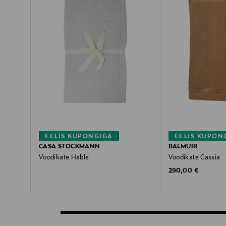
EELIS KUPONGIGA
EELIS KUPON
CASA STOCKMANN
BALMUIR
Voodikate Hable
Voodikate Cassia
Original Price
Original Price
290,00 €