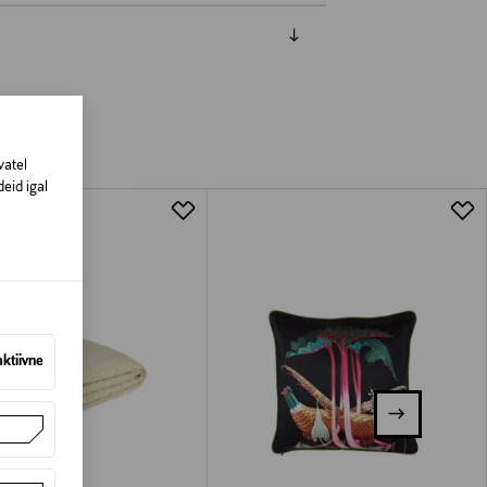
vatel
eid igal
aktiivne