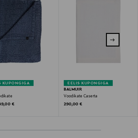
S KUPONGIGA
EELIS KUPONGIGA
BALMUIR
odikate
Voodikate Caserta
riginal Price
Original Price
89,00 €
290,00 €