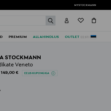
MYSTOCKMANN
label.header.go
ED
PREMIUM
ALLAHINDLUS
OUTLET
EESTI
LA STOCKMANN
ikate Veneto
Original Price
149,00 €
s
EELIS KUPONGIGA
v