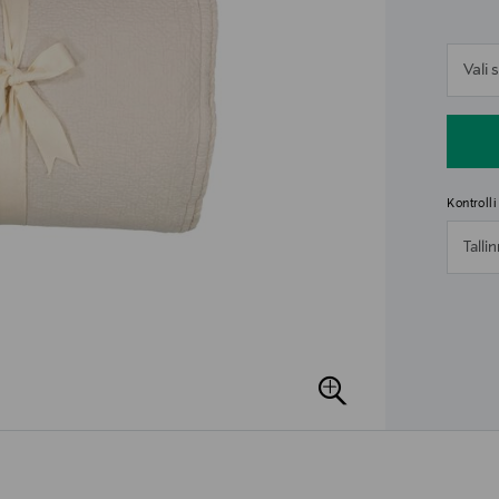
n
Vali
n
Kontroll
Talli