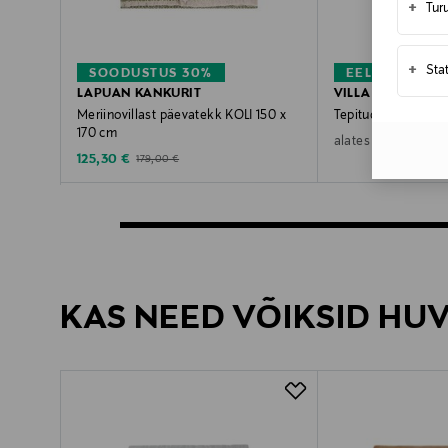
+
Tur
+
Sta
SOODUSTUS 30%
EELIS KUPON
LAPUAN KANKURIT
VILLA STOCKMA
Meriinovillast päevatekk KOLI 150 x
Tepitud siidist vood
170 cm
Original Pric
649,00 €
alates
Discounted Price
Original Price
125,30 €
179,00 €
KAS NEED VÕIKSID HU