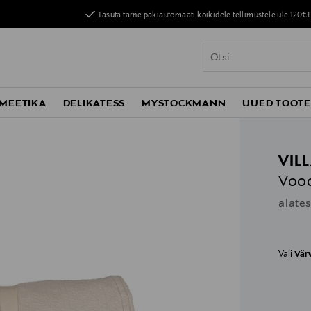
Tasuta tarne pakiautomaati kõikidele tellimustele üle 120€!
MEETIKA
DELIKATESS
MYSTOCKMANN
UUED TOOT
VIL
Vood
alate
Vali
Vär