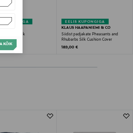
S KUPONGIGA
EELIS KUPONGIGA
N KANKURIT
KLAUS HAAPANIEMI & CO
i villane tekk
Siidist padjakate Pheasants and
Rhubarbs Silk Cushion Cover
 Price
 €
A KÕIK
Original Price
189,00 €