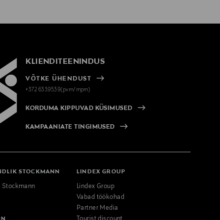
KLIENDITEENINDUS
VÕTKE ÜHENDUST
+372 6339539(pvm/mpm)
KORDUMA KIPPUVAD KÜSIMUSED
KAMPAANIATE TINGIMUSED
NDLIK STOCKMANN
LINDEX GROUP
k Stockmann
Lindex Group
Vabad töökohad
Partner Media
NN
Tourist discount