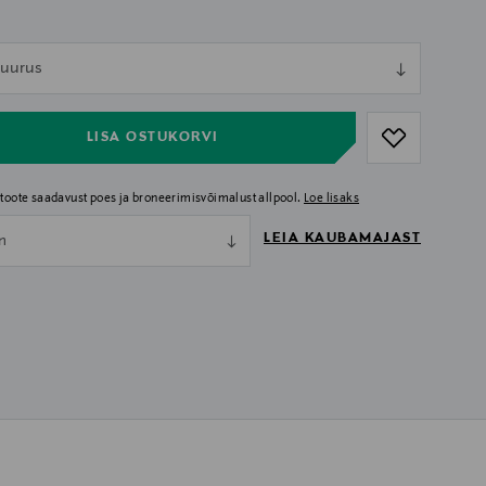
ull
 suurus
ull
LISA OSTUKORVI
i toote saadavust poes ja broneerimisvõimalust allpool.
Loe lisaks
LEIA KAUBAMAJAST
nn