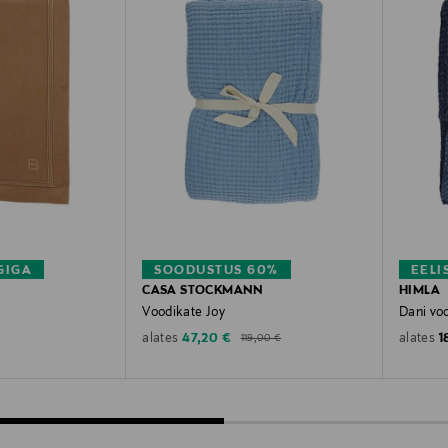
GIGA
SOODUSTUS 60%
EELI
CASA STOCKMANN
HIMLA
Voodikate Joy
Dani vo
Original Price
Discounted Price
O
47,20 €
1
alates
alates
119,00 €