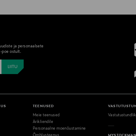
 uudiste ja personaalsete
-poe ostult.
DUS
TEENUSED
VASTUTUSTU
Meie teenused
Vastutustundli
Ärikliendile
Personaalne moenõustamine
Õmblusteenus
MYSTOCKMA