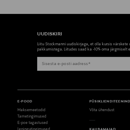
UUDISKIRI
Liitu Stockmanni uudiskirjaga, et olla kursis värskete
pakkumistega. Liitudes saad ka -10% oma järgmiselt e
E-POOD
PÜSIKLIENDITEENIN
Maksemeetodid
Võta ühendust
Tarnetingimused
E-poe tagastused
Lepingutingimused
KAUBAMAJAD