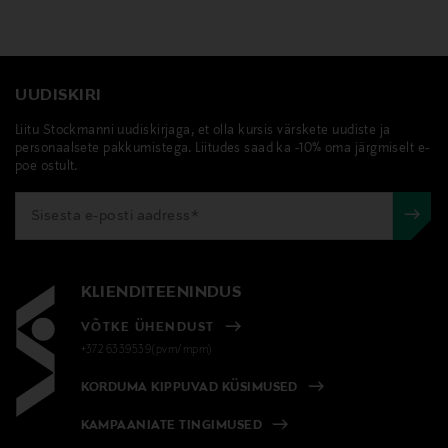
UUDISKIRI
Liitu Stockmanni uudiskirjaga, et olla kursis värskete uudiste ja
personaalsete pakkumistega. Liitudes saad ka -10% oma järgmiselt e-
poe ostult.
KLIENDITEENINDUS
VÕTKE ÜHENDUST
+372 6339539(pvm/mpm)
KORDUMA KIPPUVAD KÜSIMUSED
KAMPAANIATE TINGIMUSED