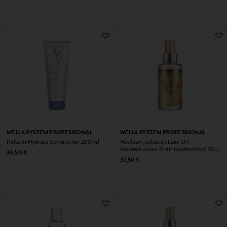
WELLA SYSTEM PROFESSIONAL
WELLA SYSTEM PROFESSIONAL
Palsam Hydrate Conditioner 200 ml
Hooldav juukseõli Luxe Oil
Reconstructive Elixir treatment oil 100
Original Price
33,50 €
ml
Original Price
37,50 €