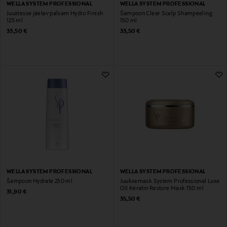
WELLA SYSTEM PROFESSIONAL
WELLA SYSTEM PROFESSIONAL
Juustesse jäetav palsam Hydro Finish
Šampoon Clear Scalp Shampeeling
125 ml
150 ml
Original Price
Original Price
33,50 €
33,50 €
WELLA SYSTEM PROFESSIONAL
WELLA SYSTEM PROFESSIONAL
Šampoon Hydrate 250 ml
Juuksemask System Professional Luxe
Oil Keratin Restore Mask 150 ml
Original Price
31,90 €
Original Price
35,50 €