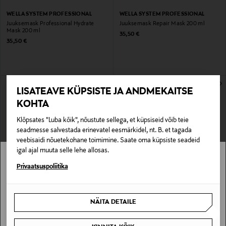
WELLA SYSTEM PROFESSIONAL
WELLA SYSTEM PROFESSIONAL
Juuksemask Professional Hydrate
Juuksemask Repair Mask 200 ml
Mask 200 ml
Original Price
35,50 €
Original Price
35,50 €
LISATEAVE KÜPSISTE JA ANDMEKAITSE
KOHTA
Klõpsates "Luba kõik", nõustute sellega, et küpsiseid võib teie
seadmesse salvestada erinevatel eesmärkidel, nt. B. et tagada
veebisaidi nõuetekohane toimimine. Saate oma küpsiste seadeid
igal ajal muuta selle lehe allosas.
Stockmann pole Sinu riigis saadaval.
Privaatsuspoliitika
WELLA SYSTEM PROFESSIONAL
WELLA SYSTEM PROFESSIONAL
Sinu riiki ei ole kohaletoimetamine saadaval.
Hõbešampoon 250 ml
Seerum Balance Scalp Energy Serum
100 ml
Original Price
33,90 €
NÄITA DETAILE
Original Price
35,50 €
SAAN ARU