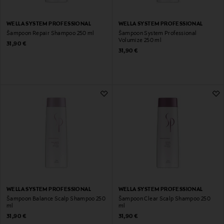
WELLA SYSTEM PROFESSIONAL
WELLA SYSTEM PROFESSIONAL
Šampoon Repair Shampoo 250 ml
Šampoon System Professional
Volumize 250 ml
Original Price
31,90 €
Original Price
31,90 €
WELLA SYSTEM PROFESSIONAL
WELLA SYSTEM PROFESSIONAL
Šampoon Balance Scalp Shampoo 250
Šampoon Clear Scalp Shampoo 250
ml
ml
Original Price
Original Price
31,90 €
31,90 €