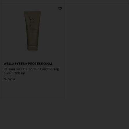
WELLA SYSTEM PROFESSIONAL
Palsam Luxe Oil Keratin Conditioning
Cream 200 ml
Original Price
35,50 €