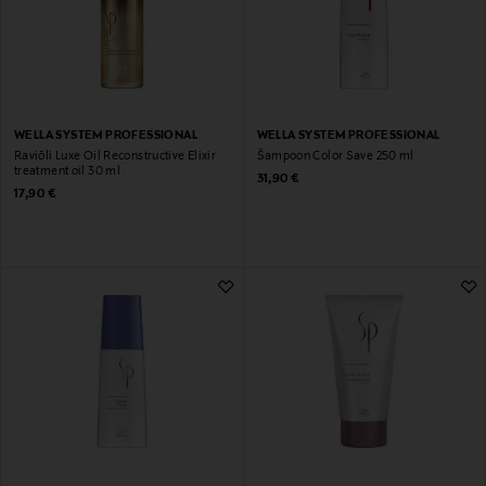
WELLA SYSTEM PROFESSIONAL
WELLA SYSTEM PROFESSIONAL
Raviõli Luxe Oil Reconstructive Elixir
Šampoon Color Save 250 ml
treatment oil 30 ml
Original Price
31,90 €
Original Price
17,90 €