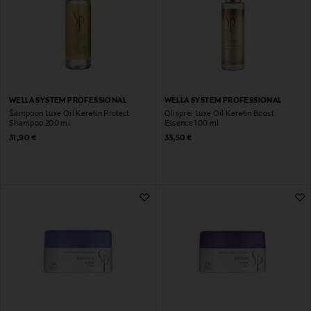
WELLA SYSTEM PROFESSIONAL
WELLA SYSTEM PROFESSIONAL
Šampoon Luxe Oil Keratin Protect
Õlisprei Luxe Oil Keratin Boost
Shampoo 200 ml
Essence 100 ml
Original Price
Original Price
31,90 €
33,50 €