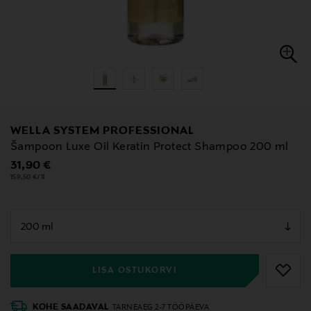
WELLA SYSTEM PROFESSIONAL
Šampoon Luxe Oil Keratin Protect Shampoo 200 ml
Original Price
31,90 €
159,50 €/1l
null
null
LISA OSTUKORVI
KOHE SAADAVAL
TARNEAEG 2-7 TÖÖPÄEVA