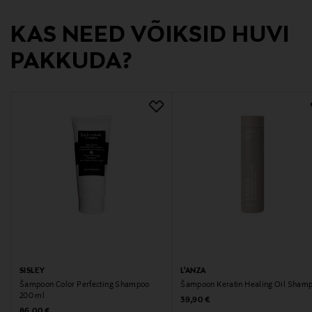
https://www.wella.com/professional/fi-FI/contact-us
KAS NEED VÕIKSID HUVI
PAKKUDA?
SISLEY
L'ANZA
Šampoon Color Perfecting Shampoo
Šampoon Keratin Healing Oil Sham
200 ml
Original Price
39,90 €
Original Price
86,00 €