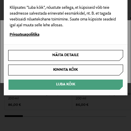
VAATASID KA
avamata originaalpakendis.
Kategooria
Klõpsates "Luba kõik", nõustute sellega, et küpsiseid võib teie
E-POE TAGASTUSED
seadmesse salvestada erinevatel eesmärkidel, nt. B. et tagada
Šampoon
veebisaidi nõuetekohane toimimine. Saate oma küpsiste seadeid
igal ajal muuta selle lehe allosas.
Suurus
Stockmann pole Sinu riigis saadaval.
Privaatsuspoliitika
200 ml
Sinu riiki ei ole kohaletoimetamine saadaval.
NÄITA DETAILE
Tootjamaa
SAAN ARU
SAKSAMAA
KINNITA KÕIK
Tootja
LUBA KÕIK
SISLEY
SISLEY
Wella Finland Oy
Šampoon Color Perfecting Shampoo
Šampoon Gentle Purifying Shampoo
200 ml
200 ml
Tootja aadress
Original Price
Original Price
86,00 €
86,00 €
Bulevardi 21, 00180, Helsinki, Finland
Digitaalne aadress