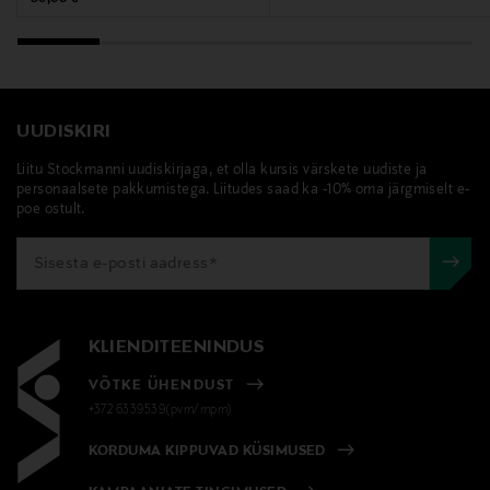
UUDISKIRI
Liitu Stockmanni uudiskirjaga, et olla kursis värskete uudiste ja
personaalsete pakkumistega. Liitudes saad ka -10% oma järgmiselt e-
poe ostult.
KLIENDITEENINDUS
VÕTKE ÜHENDUST
+372 6339539(pvm/mpm)
KORDUMA KIPPUVAD KÜSIMUSED