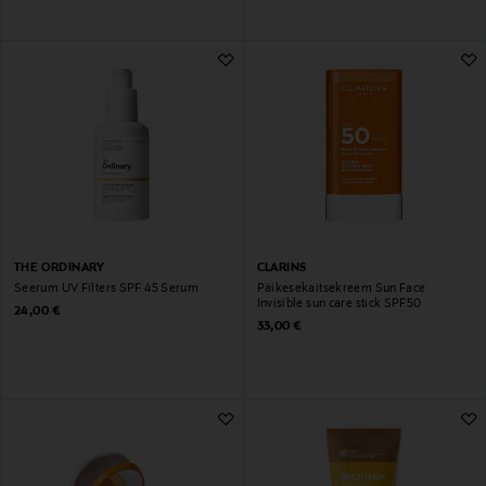
THE ORDINARY
CLARINS
Seerum UV Filters SPF 45 Serum
Päikesekaitsekreem Sun Face
Invisible sun care stick SPF50
Original Price
24,00 €
Original Price
33,00 €