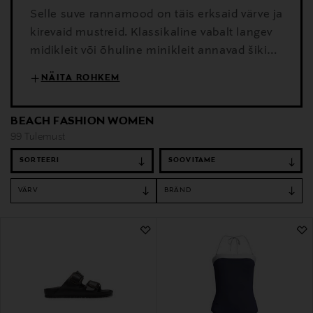
Selle suve rannamood on täis erksaid värve ja
kirevaid mustreid. Klassikaline vabalt langev
midikleit või õhuline minikleit annavad šiki
välimuse. Lisa juurde laia äärega kübar,
NÄITA ROHKEM
moodsad päikeseprillid ja mugavad sandaalid
ja oledki valmis rannahooajaks!
BEACH FASHION WOMEN
99 Tulemust
SORTEERI
VÄRV
BRÄND
99 Tulemust