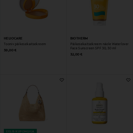
HELIOCARE
BIOTHERM
Tooniv päikesekaitsekreem
Päikesekaitsekreem näole Waterlover
Face Sunscreen SPF 30, 30 ml
Original Price
39,00 €
Original Price
32,00 €
EELIS KUPONGIGA