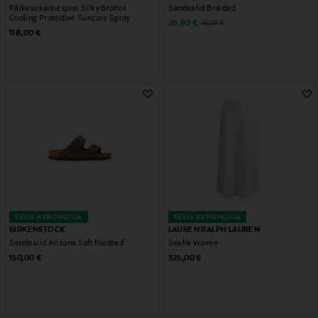
Päikesekaitsesprei Silky Bronze
Sandaalid Braided
Cooling Protective Suncare Spray
Discounted Price
Original Price
29,90 €
49,90 €
Original Price
118,00 €
EELIS KUPONGIGA
EELIS KUPONGIGA
BIRKENSTOCK
LAUREN RALPH LAUREN
Sandaalid Arizona Soft Footbed
Seelik Woven
Original Price
Original Price
150,00 €
325,00 €