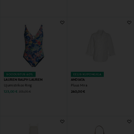
SOODUSTUS 40%
EELIS KUPONGIGA
LAUREN RALPH LAUREN
ANDIATA
Ujumistrikoo Ring
Pluus Mira
Discounted Price
Original Price
Original Price
123,00 €
240,00 €
205,00 €