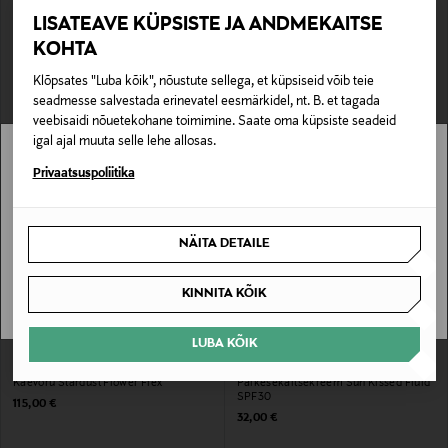
SOODUSTUS 40%
LISATEAVE KÜPSISTE JA ANDMEKAITSE
MULBERRY
CPH MUSE
KOHTA
Rahakott Darley Clutch
Kleit CMMolly
Original Price
Discounted Price
Original Price
745,00 €
131,40 €
219,95 €
Klõpsates "Luba kõik", nõustute sellega, et küpsiseid võib teie
seadmesse salvestada erinevatel eesmärkidel, nt. B. et tagada
veebisaidi nõuetekohane toimimine. Saate oma küpsiste seadeid
igal ajal muuta selle lehe allosas.
Stockmann pole Sinu riigis saadaval.
Privaatsuspoliitika
Sinu riiki ei ole kohaletoimetamine saadaval.
NÄITA DETAILE
SAAN ARU
KINNITA KÕIK
LUBA KÕIK
EELIS KUPONGIGA
MARCHESA
NUXE
Käevõru Stardust Flower Flex
Päikesekaitsekreem Sun Kissed Fluid
SPF30
Original Price
115,00 €
Original Price
32,00 €