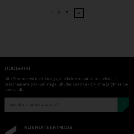
1
2
3
UUDISKIRI
Liitu Stockmanni uudiskirjaga, et olla kursis värskete uudiste ja
personaalsete pakkumistega. Liitudes saad ka -10% oma järgmiselt e-
poe ostult.
KLIENDITEENINDUS