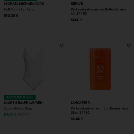
MICHAEL MICHAEL KORS
KIEHL'S
Kott Nolita Lg Hobo
Päikesekaitseseerum Better Screen
UV SPF 50
Original Price
350,00 €
Original Price
51,00 €
SOODUSTUS 40%
LAUREN RALPH LAUREN
LANCASTER
Ujumistrikoo Ring
Päikesekaitsekreem Sun Beauty Face
Stick SPF50
Discounted Price
Original Price
117,00 €
195,00 €
Original Price
36,00 €