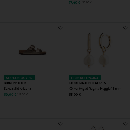
Discounted Price
Original Price
77,40 €
129,99 €
SOODUSTUS 40%
EELIS KUPONGIGA
BIRKENSTOCK
LAUREN RALPH LAUREN
Sandaalid Arizona
Kõrvarõngad Regina Huggie 15 mm
Discounted Price
Original Price
Original Price
69,00 €
65,00 €
115,00 €