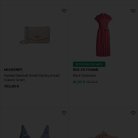
SOODUSTUS 40%
MULBERRY
RUE DE FEMME
Nahast käekott Small Darley Small
Kleit Celestine
Classic Grain
Discounted Price
Original Price
81,00 €
135,00 €
Original Price
795,00 €