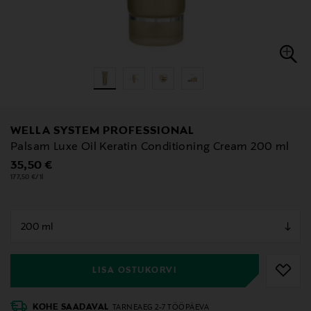
WELLA SYSTEM PROFESSIONAL
Palsam Luxe Oil Keratin Conditioning Cream 200 ml
Original Price
35,50 €
177,50 €/1l
null
null
LISA OSTUKORVI
KOHE SAADAVAL
TARNEAEG 2-7 TÖÖPÄEVA