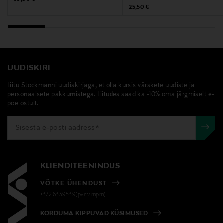
Original Price
25,50 €
UUDISKIRI
Liitu Stockmanni uudiskirjaga, et olla kursis värskete uudiste ja
personaalsete pakkumistega. Liitudes saad ka -10% oma järgmiselt e-
poe ostult.
KLIENDITEENINDUS
VÕTKE ÜHENDUST
+372 6339539(pvm/mpm)
KORDUMA KIPPUVAD KÜSIMUSED