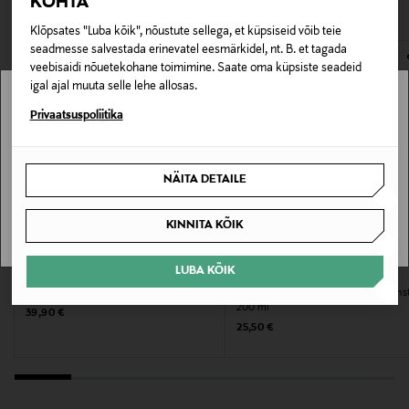
VAATASID KA
KOHTA
avamata originaalpakendis.
Pakendi suurus
Klõpsates "Luba kõik", nõustute sellega, et küpsiseid võib teie
E-POE TAGASTUSED
seadmesse salvestada erinevatel eesmärkidel, nt. B. et tagada
200 ml
veebisaidi nõuetekohane toimimine. Saate oma küpsiste seadeid
igal ajal muuta selle lehe allosas.
Juuksetüüp
Stockmann pole Sinu riigis saadaval.
Privaatsuspoliitika
Parandavad tooted, Normaalsetele juustele, Värvitud
Sinu riiki ei ole kohaletoimetamine saadaval.
juustele, Lokkis juustele
NÄITA DETAILE
SAAN ARU
Kategooria
KINNITA KÕIK
Palsam
LUBA KÕIK
Suurus
L'ANZA
WELLA PROFESSIONALS
Palsam Keratin Healing Oil Conditioner
Palsam Oil Reflections Luminous Ins
200 ml
200 ml
Original Price
39,90 €
Original Price
25,50 €
Tootjamaa
SAKSAMAA