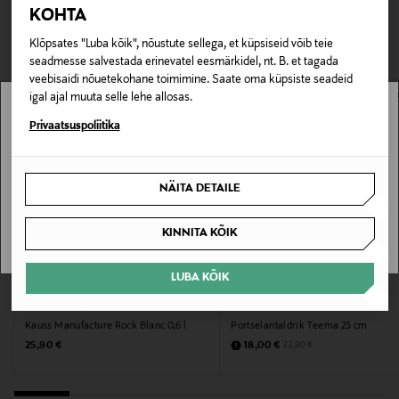
TEISED KLIENDID
Tarnimine pakiautomaati või postkontorisse
KOHTA
0,00 € – 4,90 €
VAATASID KA
Tootenumber
Klõpsates "Luba kõik", nõustute sellega, et küpsiseid võib teie
seadmesse salvestada erinevatel eesmärkidel, nt. B. et tagada
178309424
veebisaidi nõuetekohane toimimine. Saate oma küpsiste seadeid
igal ajal muuta selle lehe allosas.
Materjal
Stockmann pole Sinu riigis saadaval.
Privaatsuspoliitika
Portselan
Sinu riiki ei ole kohaletoimetamine saadaval.
NÄITA DETAILE
Hooldusjuhendid
SAAN ARU
Võib pesta nõudepesumasinas ja kasutada
KINNITA KÕIK
mikrolaineahjus
LUBA KÕIK
Värv
EELIS KUPONGIGA
MYSTOCKMANN EELIS 21%
VILLEROY & BOCH
IITTALA
BLACK
Kauss Manufacture Rock Blanc 0,6 l
Portselantaldrik Teema 23 cm
Original Price
Discounted Price
Original Price
25,90 €
18,00 €
22,90 €
Suurus
22x22x2 CM