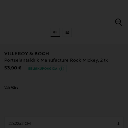
VILLEROY & BOCH
Portselantaldrik Manufacture Rock Mickey, 2 tk
Original Price
53,90 €
EELIS KUPONGIGA
Vali
Värv
null
null