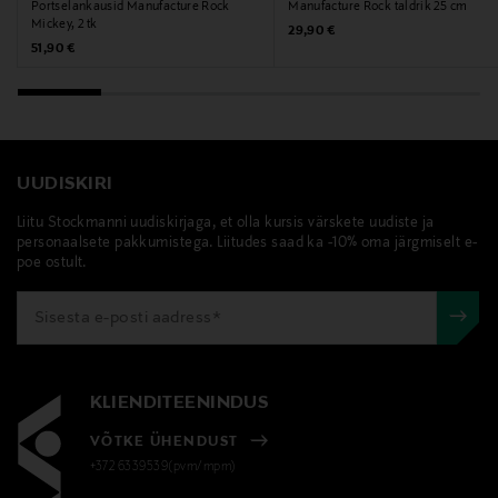
Portselankausid Manufacture Rock
Manufacture Rock taldrik 25 cm
Mickey, 2 tk
Original Price
villeroy & boch, taldrik, portselantaldrik, söögitaldrik
29,90 €
Original Price
51,90 €
UUDISKIRI
Liitu Stockmanni uudiskirjaga, et olla kursis värskete uudiste ja
personaalsete pakkumistega. Liitudes saad ka -10% oma järgmiselt e-
poe ostult.
KLIENDITEENINDUS
VÕTKE ÜHENDUST
+372 6339539(pvm/mpm)