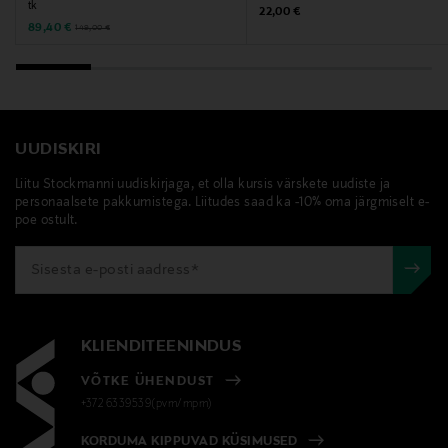
tk
Original Price
22,00 €
villeroy & boch, kohvitass, kruus, portselantass,
Discounted Price
Original Price
89,40 €
149,00 €
lauanõud
UUDISKIRI
Liitu Stockmanni uudiskirjaga, et olla kursis värskete uudiste ja
personaalsete pakkumistega. Liitudes saad ka -10% oma järgmiselt e-
poe ostult.
KLIENDITEENINDUS
VÕTKE ÜHENDUST
+372 6339539(pvm/mpm)
KORDUMA KIPPUVAD KÜSIMUSED