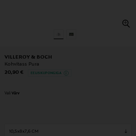
VILLEROY & BOCH
Kohvitass Pura
Original Price
20,90 €
EELIS KUPONGIGA
Vali
Värv
null
null