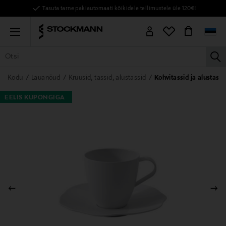
Tasuta tarne pakiautomaati kõikidele tellimustele üle 120€!
Menu
la
KÕIK TOOTED
NAISED
MEHED
LAPSED
KODU
KOSMEE
Kodu
Lauanõud
Kruusid, tassid, alustassid
Kohvitassid ja alustassi
EELIS KUPONGIGA