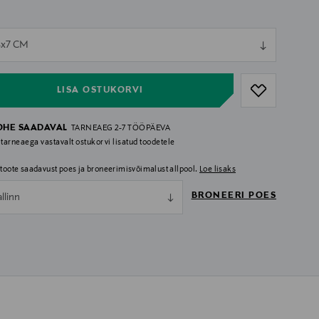
ull
4x7 CM
ull
LISA OSTUKORVI
OHE SAADAVAL
TARNEAEG 2-7 TÖÖPÄEVA
 tarneaega vastavalt ostukorvi lisatud toodetele
i toote saadavust poes ja broneerimisvõimalust allpool.
Loe lisaks
BRONEERI POES
allinn