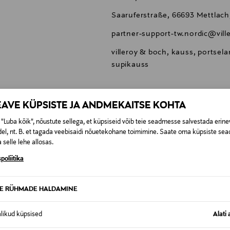
Saaruferstraße, 66693 Mettlac
partner-support-tw.nordic@vil
villeroy & boch, kauss, portse
supikauss
EAVE KÜPSISTE JA ANDMEKAITSE KOHTA
"Luba kõik", nõustute sellega, et küpsiseid võib teie seadmesse salvestada erine
0,00 €
el, nt. B. et tagada veebisaidi nõuetekohane toimimine. Saate oma küpsiste sead
 selle lehe allosas.
SID KA
poliitika
0,00 € – 4,90 €
se
TE RÜHMADE HALDAMINE
alikud küpsised
Alati 