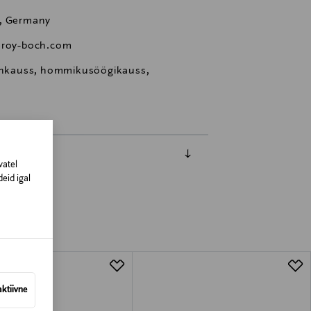
h, Germany
leroy-boch.com
lankauss, hommikusöögikauss,
vatel
eid igal
aktiivne