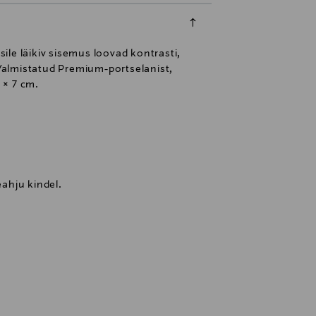
sile läikiv sisemus loovad kontrasti,
Valmistatud Premium-portselanist,
 × 7 cm.
ahju kindel.