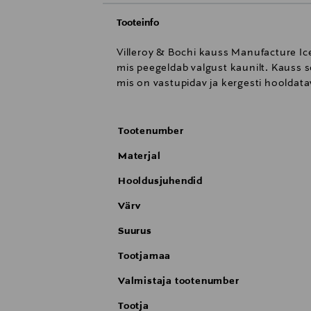
Tooteinfo
Villeroy & Bochi kauss Manufacture Ice 
mis peegeldab valgust kaunilt. Kauss 
mis on vastupidav ja kergesti hooldat
Tootenumber
Materjal
Hooldusjuhendid
Värv
Suurus
Tootjamaa
Valmistaja tootenumber
Tootja