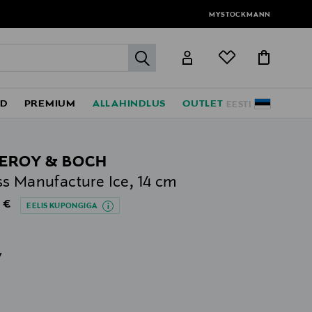
MYSTOCKMANN
label.header.go
ED
PREMIUM
ALLAHINDLUS
OUTLET
EESTI
LEROY & BOCH
s Manufacture Ice, 14 cm
al Price
 €
EELIS KUPONGIGA
v