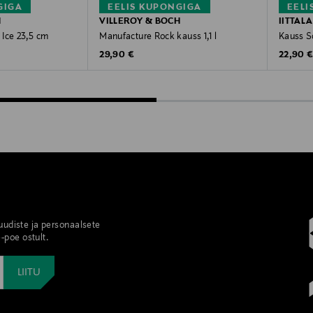
GIGA
EELIS KUPONGIGA
EELI
H
VILLEROY & BOCH
IITTALA
Ice 23,5 cm
Manufacture Rock kauss 1,1 l
Kauss So
Original Price
Original
29,90 €
22,90 
 uudiste ja personaalsete
-poe ostult.