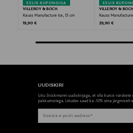
EELIS KUPONGIGA
EELIS KUPON
VILLEROY & BOCH
VILLEROY & BOC
Kauss Manufacture Ice, 13 cm
Kauss Manufacture 
Original Price
Original Price
19,90 €
29,90 €
UUDISKIRI
Liitu Stockmanni uudiskirjaga, et olla kursis värskete
pakkumistega. Liitudes saad ka -10% oma järgmiselt e