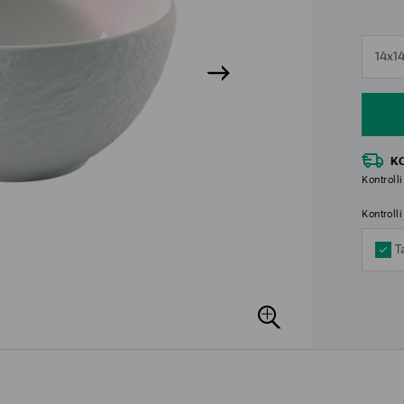
n
14x1
n
K
Kontrolli
Kontroll
T