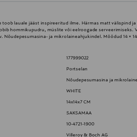
toob lauale jääst inspireeritud ilme. Härmas matt välispind ja 
sobib hommikupudru, müslite või eelroogade serveerimiseks. 
av. Nõudepesumasina- ja mikrolaineahjukindel. Mõõdud 14 × 14
177999022
Portselan
Nõudepesumasina ja mikrolaine
WHITE
14x14x7 CM
SAKSAMAA
10-4721-1900
Villeroy & Boch AG