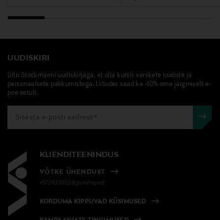
UUDISKIRI
Liitu Stockmanni uudiskirjaga, et olla kursis värskete uudiste ja
personaalsete pakkumistega. Liitudes saad ka -10% oma järgmiselt e-
poe ostult.
KLIENDITEENINDUS
VÕTKE ÜHENDUST
+372 6339539(pvm/mpm)
KORDUMA KIPPUVAD KÜSIMUSED