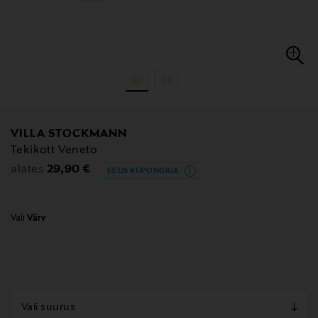
VILLA STOCKMANN
Tekikott Veneto
Original Price
29,90 €
alates
EELIS KUPONGIGA
Vali
Värv
null
null