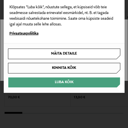
40 °C
Klõpsates "Luba kõik", nõustute sellega, et küpsiseid võib teie
seadmesse salvestada erinevatel eesmärkidel, nt. B. et tagada
Värv
veebisaidi nõuetekohane toimimine. Saate oma küpsiste seadeid
igal ajal muuta selle lehe allosas.
SOFT WHITE
Stockmann pole Sinu riigis saadaval.
Privaatsuspoliitika
Tootjamaa
Sinu riiki ei ole kohaletoimetamine saadaval.
PORTUGAL
NÄITA DETAILE
SAAN ARU
Valmistaja tootenumber
KINNITA KÕIK
VENETO
EELIS KUPONGIGA
EELIS KUPONGIGA
LUBA KÕIK
BALMUIR
CASA STOCKMANN
Tootja
Padjakate Cassia 50 x 50 cm
Sulepadi Dolly 40 x 60 cm, 675 g
Lindex Group Oyj
Original Price
Original Price
70,00 €
13,90 €
Tootja aadress
Stockmann, Lindex Group Oyj, Aleksanterinkatu 52 B,
PL 220, 00101, Helsinki, Finland