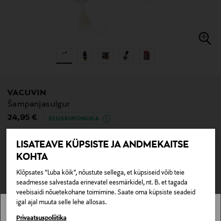
VACUVIN
Šampanjasulgur
Original Price
24,95 €
EELIS KUPONGIGA
LISATEAVE KÜPSISTE JA ANDMEKAITSE
null
KOHTA
null
Klõpsates "Luba kõik", nõustute sellega, et küpsiseid võib teie
seadmesse salvestada erinevatel eesmärkidel, nt. B. et tagada
LISA OSTUKORVI
veebisaidi nõuetekohane toimimine. Saate oma küpsiste seadeid
igal ajal muuta selle lehe allosas.
KOHE SAADAVAL
TARNEAEG 2-7 TÖÖPÄEVA
Stockmann pole Sinu riigis saadaval.
Privaatsuspoliitika