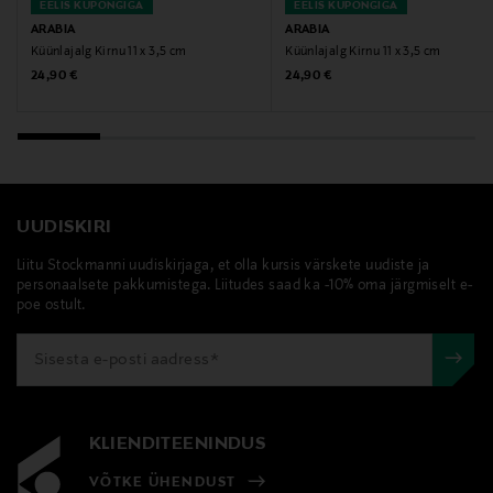
küünlajalg, küünlahoidja, sisustuselement, Urban
EELIS KUPONGIGA
EELIS KUPONGIGA
Nature Culture, dekoratiivese
ARABIA
ARABIA
Küünlajalg Kirnu 11 x 3,5 cm
Küünlajalg Kirnu 11 x 3,5 cm
Original Price
Original Price
24,90 €
24,90 €
UUDISKIRI
Liitu Stockmanni uudiskirjaga, et olla kursis värskete uudiste ja
personaalsete pakkumistega. Liitudes saad ka -10% oma järgmiselt e-
poe ostult.
KLIENDITEENINDUS
VÕTKE ÜHENDUST