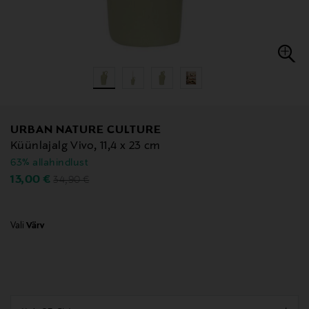
URBAN NATURE CULTURE
Küünlajalg Vivo, 11,4 x 23 cm
63% allahindlust
Original Price
Discounted Price
13,00 €
34,90 €
Vali
Värv
null