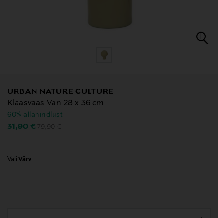
URBAN NATURE CULTURE
Klaasvaas Van 28 x 36 cm
60% allahindlust
Original Price
Discounted Price
31,90 €
79,90 €
Vali
Värv
null