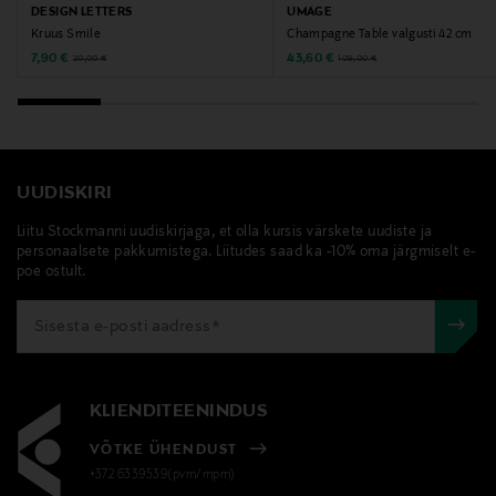
DESIGN LETTERS
UMAGE
Kruus Smile
Champagne Table valgusti 42 cm
Discounted Price
Discounted Price
Original Price
Original Price
7,90 €
43,60 €
20,00 €
109,00 €
UUDISKIRI
Liitu Stockmanni uudiskirjaga, et olla kursis värskete uudiste ja
personaalsete pakkumistega. Liitudes saad ka -10% oma järgmiselt e-
poe ostult.
KLIENDITEENINDUS
VÕTKE ÜHENDUST
+372 6339539(pvm/mpm)