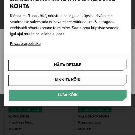
0,00 €
KOHTA
TEISED KLIENDID
Tarnimine pakiautomaati või postkontorisse
Tootenumber
Klõpsates "Luba kõik", nõustute sellega, et küpsiseid võib teie
0,00 € – 4,90 €
seadmesse salvestada erinevatel eesmärkidel, nt. B. et tagada
VAATASID KA
173671960
veebisaidi nõuetekohane toimimine. Saate oma küpsiste seadeid
igal ajal muuta selle lehe allosas.
Materjal
Stockmann pole Sinu riigis saadaval.
Privaatsuspoliitika
Klaas
Sinu riiki ei ole kohaletoimetamine saadaval.
Hooldusjuhendid
NÄITA DETAILE
SAAN ARU
Pühkida pehme lapiga
KINNITA KÕIK
Värv
LUBA KÕIK
PALE GREEN
EELIS KUPONGIGA
EELIS KUPONGIGA
Suurus
FERM LIVING
VILLA STOCKMANN
28x36
Klaasvaas Muro
Klaasvaas Eden
Original Price
Original Price
79,00 €
59,90 €