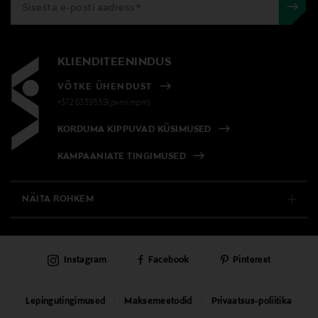
Suurus
1 kpl
KLIENDITEENINDUS
Tootjamaa
VÕTKE ÜHENDUST
HOLLAND
+372 6339539(pvm/mpm)
Valmistaja tootenumber
KORDUMA KIPPUVAD KÜSIMUSED
8713766028271
KAMPAANIATE TINGIMUSED
Tootja
NÄITA ROHKEM
THOOLEN INTERNATIONAL B.V.
E-POOD
Tootja aadress
Instagram
Facebook
Pinterest
Postbus 30, 2050 AA Overveen, The Netherlands
PÜSIKLIENDITEENINDUS
KAUBAMAJAD
Digitaalne aadress
Lepingutingimused
Maksemeetodid
Privaatsus-poliitika