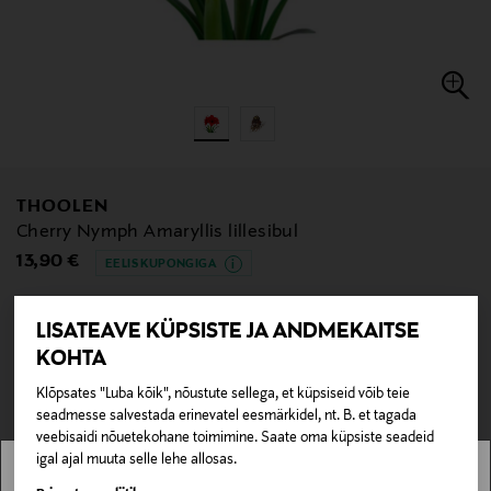
THOOLEN
Cherry Nymph Amaryllis lillesibul
Original Price
13,90 €
EELIS KUPONGIGA
LISATEAVE KÜPSISTE JA ANDMEKAITSE
KOHTA
null
null
Pole saadaval kaubamajas ja veebipoes.
Klõpsates "Luba kõik", nõustute sellega, et küpsiseid võib teie
seadmesse salvestada erinevatel eesmärkidel, nt. B. et tagada
veebisaidi nõuetekohane toimimine. Saate oma küpsiste seadeid
LÄBIMÜÜDUD
igal ajal muuta selle lehe allosas.