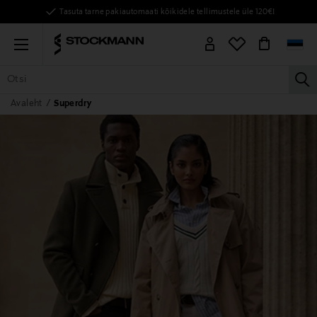
Tasuta tarne pakiautomaati kõikidele tellimustele üle 120€!
Menu
la
Avaleht
Superdry
KÕIK TOOTED
NAISED
MEHED
LAPSED
KODU
KOSMEE