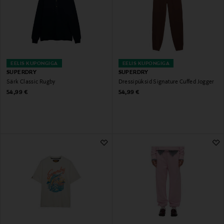
EELIS KUPONGIGA
EELIS KUPONGIGA
SUPERDRY
SUPERDRY
Särk Classic Rugby
Dressipüksid Signature Cuffed Jogger
Original Price
Original Price
54,99 €
54,99 €