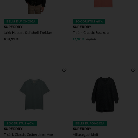
EELIS KUPONGIGA
SOODUSTUS 40%
SUPERDRY
SUPERDRY
Jakk Hooded Softshell Trekker
T-särk Classic Essential
Original Price
Discounted Price
Original Price
109,99 €
17,90 €
29,99 €
SOODUSTUS 40%
EELIS KUPONGIGA
SUPERDRY
SUPERDRY
T-särk Classic Cotton Linen Vee
Villasegust kleit