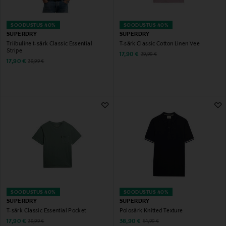
SOODUSTUS 40%
SOODUSTUS 40%
SUPERDRY
SUPERDRY
Triibuline t-särk Classic Essential
T-särk Classic Cotton Linen Vee
Stripe
Discounted Price
Original Price
17,90 €
29,99 €
Discounted Price
Original Price
17,90 €
29,99 €
SOODUSTUS 40%
SOODUSTUS 40%
SUPERDRY
SUPERDRY
T-särk Classic Essential Pocket
Polosärk Knitted Texture
Discounted Price
Discounted Price
Original Price
Original Price
17,90 €
38,90 €
29,99 €
64,99 €