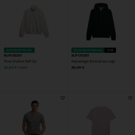
SOODUSTUS 61%
EELIS KUPONGIGA
UUS
SUPERDRY
SUPERDRY
Pusa Studios Half Zip
Kapuutsiga dressipluus Logo
Discounted Price
Original Price
Original Price
29,00 €
89,99 €
74,99 €