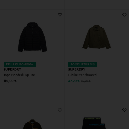
EELIS KUPONGIGA
SOODUSTUS 61%
SUPERDRY
SUPERDRY
Jope Hooded Fuji Lite
Lühike trentšmantel
Original Price
Discounted Price
Original Price
119,99 €
47,20 €
119,99 €