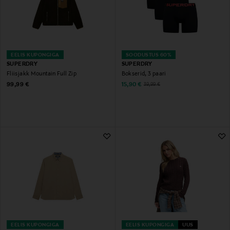
EELIS KUPONGIGA
SOODUSTUS 60%
SUPERDRY
SUPERDRY
Fliisjakk Mountain Full Zip
Bokserid, 3 paari
Original Price
Discounted Price
Original Price
99,99 €
15,90 €
39,99 €
EELIS KUPONGIGA
EELIS KUPONGIGA
UUS