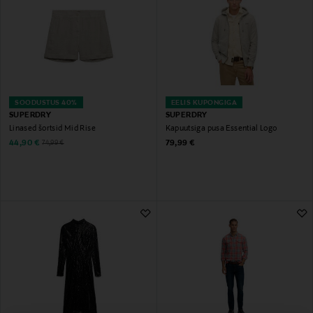
SOODUSTUS 40%
EELIS KUPONGIGA
SUPERDRY
SUPERDRY
Linased šortsid Mid Rise
Kapuutsiga pusa Essential Logo
Discounted Price
Original Price
Original Price
44,90 €
79,99 €
74,99 €