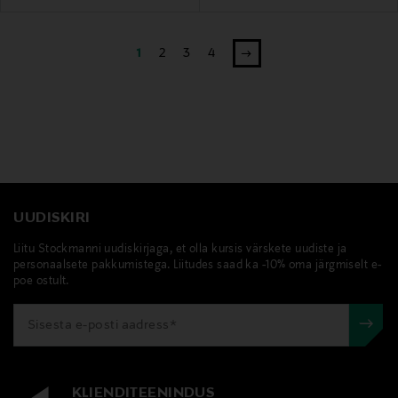
1
2
3
4
UUDISKIRI
Liitu Stockmanni uudiskirjaga, et olla kursis värskete uudiste ja
personaalsete pakkumistega. Liitudes saad ka -10% oma järgmiselt e-
poe ostult.
KLIENDITEENINDUS