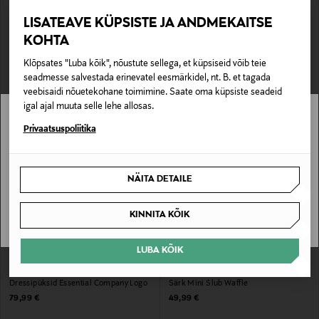
LISATEAVE KÜPSISTE JA ANDMEKAITSE
SOODUSTUS 61%
SOODUSTUS 40%
SUPERDRY
SUPERDRY
KOHTA
Midikleit Open Back
Triiksärk Merchant Lite Check
Discounted Price
Discounted Price
Original Price
Original Price
Klõpsates "Luba kõik", nõustute sellega, et küpsiseid võib teie
59,00 €
44,90 €
149,99 €
74,99 €
seadmesse salvestada erinevatel eesmärkidel, nt. B. et tagada
veebisaidi nõuetekohane toimimine. Saate oma küpsiste seadeid
igal ajal muuta selle lehe allosas.
Stockmann pole Sinu riigis saadaval.
Privaatsuspoliitika
Sinu riiki ei ole kohaletoimetamine saadaval.
NÄITA DETAILE
SAAN ARU
KINNITA KÕIK
LUBA KÕIK
EELIS KUPONGIGA
UUS
EELIS KUPONGIGA
SUPERDRY
SUPERDRY
Dressipüksid Essential Company Logo
Särk Mini Slub Waffle
Original Price
Original Price
79,99 €
49,99 €