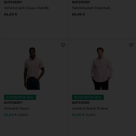
SUPERDRY
SUPERDRY
Velvetist särk Classic Needle
Palmikkudum Essentials
Original Price
Original Price
64,99 €
49,99 €
SOODUSTUS 40%
SOODUSTUS 40%
SUPERDRY
SUPERDRY
Polosärk Classic
Linane triiksärk Riviera
Discounted Price
Discounted Price
Original Price
Original Price
29,90 €
56,90 €
49,99 €
94,99 €