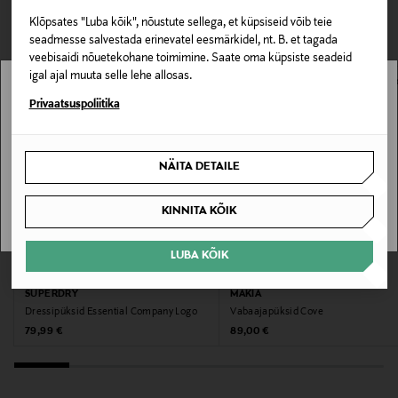
0,00 € – 4,90 €
Materjal
VAATASID KA
Klõpsates "Luba kõik", nõustute sellega, et küpsiseid võib teie
Puuvill
seadmesse salvestada erinevatel eesmärkidel, nt. B. et tagada
veebisaidi nõuetekohane toimimine. Saate oma küpsiste seadeid
igal ajal muuta selle lehe allosas.
Voodri materjal
Stockmann pole Sinu riigis saadaval.
Privaatsuspoliitika
Ei
Sinu riiki ei ole kohaletoimetamine saadaval.
Pesemisjuhend
NÄITA DETAILE
Masinpesu
SAAN ARU
KINNITA KÕIK
Värv
LUBA KÕIK
D6V VARSITY GREY GRINDLE
EELIS KUPONGIGA
UUS
EELIS KUPONGIGA
SUPERDRY
MAKIA
Tootjamaa
Dressipüksid Essential Company Logo
Vabaajapüksid Cove
HIINA
Original Price
Original Price
79,99 €
89,00 €
Valmistaja tootenumber