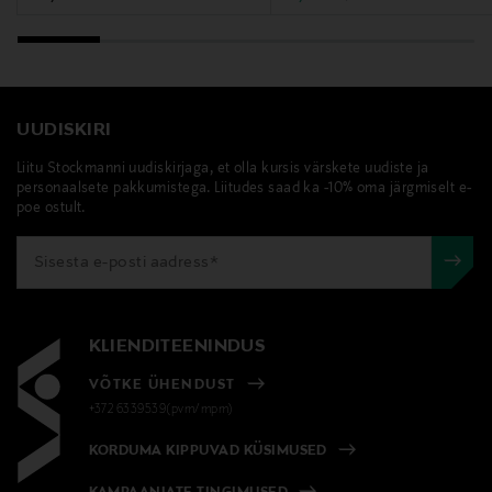
UUDISKIRI
Liitu Stockmanni uudiskirjaga, et olla kursis värskete uudiste ja
personaalsete pakkumistega. Liitudes saad ka -10% oma järgmiselt e-
poe ostult.
KLIENDITEENINDUS
VÕTKE ÜHENDUST
+372 6339539(pvm/mpm)
KORDUMA KIPPUVAD KÜSIMUSED