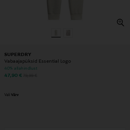
SUPERDRY
Vabaajapüksid Essential Logo
40% allahindlust
Original Price
Discounted Price
47,90 €
79,99 €
Vali
Värv