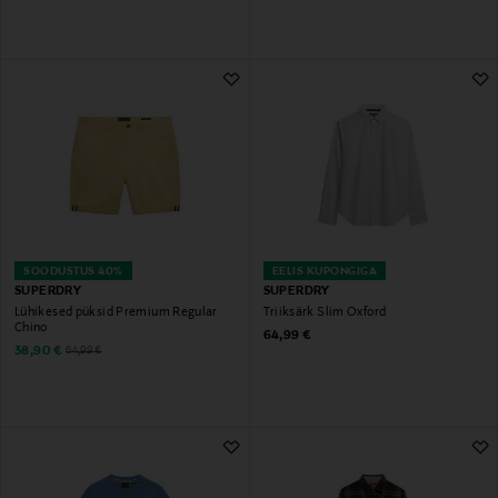
SOODUSTUS 40%
EELIS KUPONGIGA
SUPERDRY
SUPERDRY
Lühikesed püksid Premium Regular
Triiksärk Slim Oxford
Chino
Original Price
64,99 €
Discounted Price
Original Price
38,90 €
64,99 €