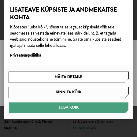
LISATEAVE KÜPSISTE JA ANDMEKAITSE
SOODUSTUS 40%
EELIS KUPONGIGA
SUPERDRY
SUPERDRY
KOHTA
Püksid Cotton Elastic
Kardigan Essential
Discounted Price
Original Price
Original Price
Klõpsates "Luba kõik", nõustute sellega, et küpsiseid võib teie
29,90 €
54,99 €
49,99 €
seadmesse salvestada erinevatel eesmärkidel, nt. B. et tagada
veebisaidi nõuetekohane toimimine. Saate oma küpsiste seadeid
igal ajal muuta selle lehe allosas.
Stockmann pole Sinu riigis saadaval.
Privaatsuspoliitika
Sinu riiki ei ole kohaletoimetamine saadaval.
NÄITA DETAILE
SAAN ARU
KINNITA KÕIK
LUBA KÕIK
EELIS KUPONGIGA
SOODUSTUS 40%
SUPERDRY
SUPERDRY
Särk Lumberjack Check Flannel
Särk Essentials Chambray
Original Price
Discounted Price
Original Price
54,99 €
38,90 €
64,99 €