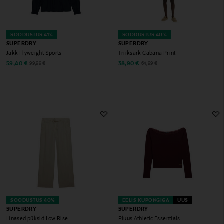
SOODUSTUS 41%
SOODUSTUS 40%
SUPERDRY
SUPERDRY
Jakk Flyweight Sports
Triiksärk Cabana Print
Discounted Price
Discounted Price
Original Price
Original Price
59,40 €
38,90 €
99,99 €
64,99 €
SOODUSTUS 40%
EELIS KUPONGIGA
UUS
SUPERDRY
SUPERDRY
Linased püksid Low Rise
Pluus Athletic Essentials