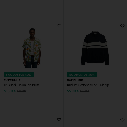
SOODUSTUS 40%
SOODUSTUS 40%
SUPERDRY
SUPERDRY
Triiksärk Hawaiian Print
Kudum Cotton Stripe Half Zip
Discounted Price
Discounted Price
Original Price
Original Price
38,90 €
53,90 €
64,99 €
89,99 €