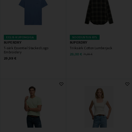
EELIS KUPONGIGA
SOODUSTUS 61%
SUPERDRY
SUPERDRY
T-särk Essential Stacked Logo
Triiksärk Cotton Lumberjack
Embroidery
Discounted Price
Original Price
29,00 €
74,99 €
Original Price
29,99 €