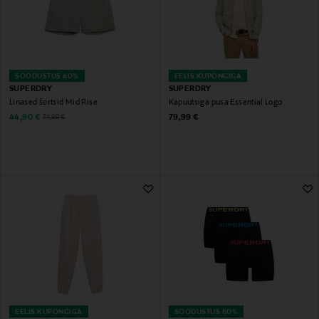
SOODUSTUS 40%
EELIS KUPONGIGA
SUPERDRY
SUPERDRY
Linased šortsid Mid Rise
Kapuutsiga pusa Essential Logo
Discounted Price
Original Price
Original Price
44,90 €
79,99 €
74,99 €
EELIS KUPONGIGA
SOODUSTUS 60%