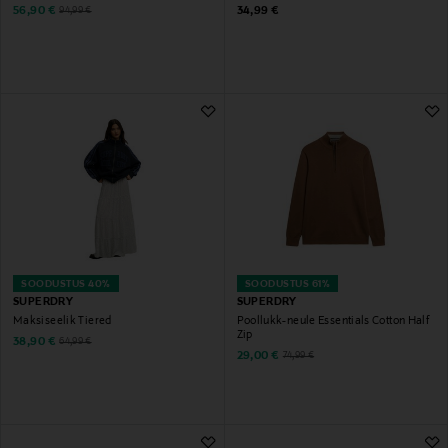
Discounted Price
Original Price
Original Price
56,90 €
34,99 €
94,99 €
SOODUSTUS 40%
SOODUSTUS 61%
SUPERDRY
SUPERDRY
Maksiseelik Tiered
Poollukk-neule Essentials Cotton Half
Zip
Discounted Price
Original Price
38,90 €
64,99 €
Discounted Price
Original Price
29,00 €
74,99 €