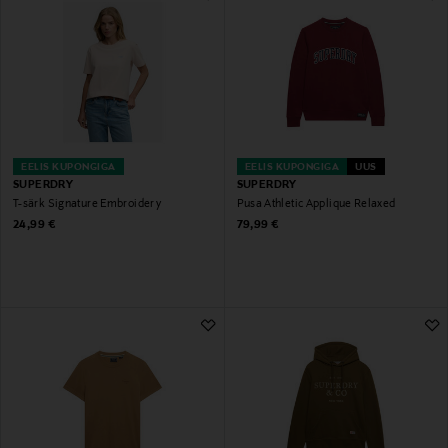
EELIS KUPONGIGA
EELIS KUPONGIGA
UUS
SUPERDRY
SUPERDRY
T-särk Signature Embroidery
Pusa Athletic Applique Relaxed
Original Price
Original Price
24,99 €
79,99 €