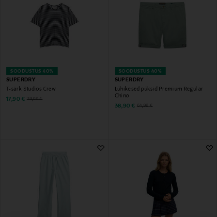
SOODUSTUS 40%
SOODUSTUS 40%
SUPERDRY
SUPERDRY
T-särk Studios Crew
Lühikesed püksid Premium Regular
Chino
Discounted Price
Original Price
17,90 €
29,99 €
Discounted Price
Original Price
38,90 €
64,99 €