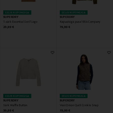
EELIS KUPONGIGA
EELIS KUPONGIGA
SUPERDRY
SUPERDRY
T-särk Essential Serif Logo
Kapuutsiga pusa 1954 Company
Original Price
Original Price
29,99 €
79,99 €
EELIS KUPONGIGA
EELIS KUPONGIGA
SUPERDRY
SUPERDRY
Särk Waffle Button
Vest Onion Quilt Crinkle Snap
Original Price
Original Price
39,99 €
79,99 €