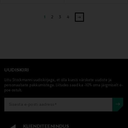
1
2
3
4
UUDISKIRI
Liitu Stockmanni uudiskirjaga, et olla kursis värskete uudiste ja
personaalsete pakkumistega. Liitudes saad ka -10% oma järgmiselt e-
poe ostult.
KLIENDITEENINDUS