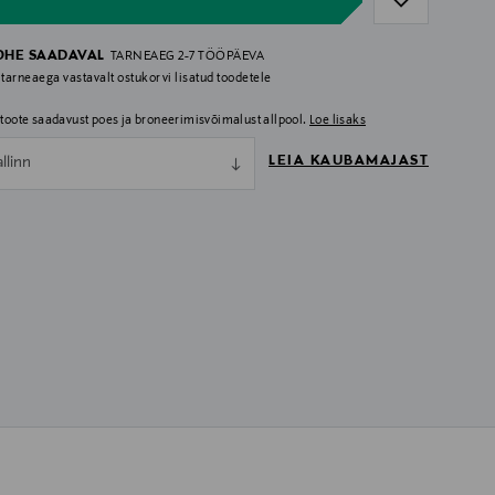
OHE SAADAVAL
TARNEAEG 2-7 TÖÖPÄEVA
 tarneaega vastavalt ostukorvi lisatud toodetele
i toote saadavust poes ja broneerimisvõimalust allpool.
Loe lisaks
LEIA KAUBAMAJAST
allinn