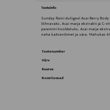
Tooteinfo
Sunday Raini dušigeel Acai Berry Body
lõhnavaks. Acai marja ekstrakti ja C-
paremini hooldatuks. Acai marja ekstr
naha kaitsevõimet ja sära. Mahukas
Tootenumber
Värv
Suurus
Koostisosad