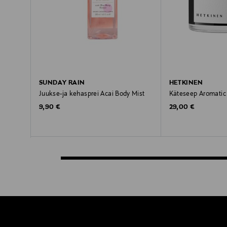
SUNDAY RAIN
HETKINEN
Juukse-ja kehasprei Acai Body Mist
Käteseep Aromatic
Original Price
Original Price
9,90 €
29,00 €