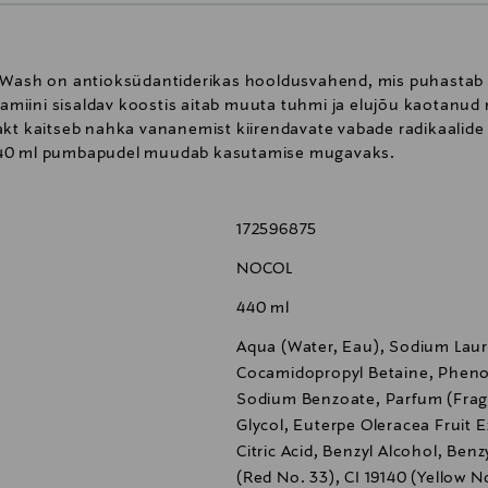
 Wash on antioksüdantiderikas hooldusvahend, mis puhastab na
vitamiini sisaldav koostis aitab muuta tuhmi ja elujõu kaotan
akt kaitseb nahka vananemist kiirendavate vabade radikaalide 
 440 ml pumbapudel muudab kasutamise mugavaks.
172596875
NOCOL
440 ml
Aqua (Water, Eau), Sodium Laur
Cocamidopropyl Betaine, Pheno
Sodium Benzoate, Parfum (Frag
Glycol, Euterpe Oleracea Fruit E
Citric Acid, Benzyl Alcohol, Benz
(Red No. 33), CI 19140 (Yellow No