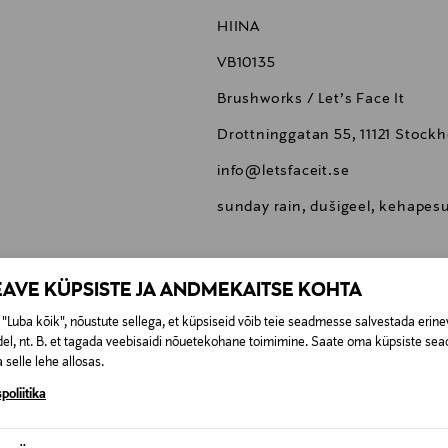
HIINA
VB10135
Brushworks / Let’s Face It
Drottninggatan 55, 11121 Stock
info@letsfaceit.se
sunday rain, dušigeel, kehapesu
EAVE KÜPSISTE JA ANDMEKAITSE KOHTA
"Luba kõik", nõustute sellega, et küpsiseid võib teie seadmesse salvestada erine
0,00 €
el, nt. B. et tagada veebisaidi nõuetekohane toimimine. Saate oma küpsiste sead
 selle lehe allosas.
t esitamata lepingust taganeda 30 päeva jooksul alates kauba kättesa
0,00 € – 4,90 €
se
poliitika
is. Tagastatavad suletud pakendis kosmeetika- ja loodustooted pea
SID KA