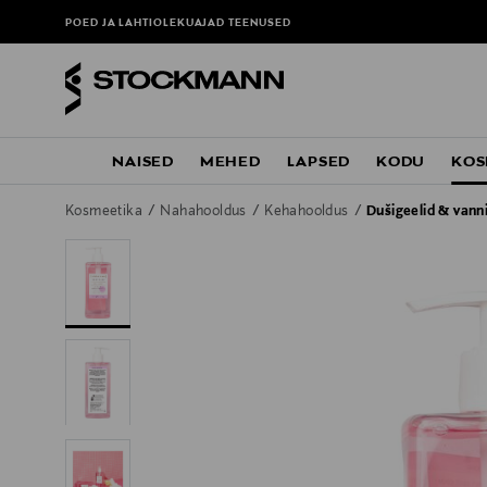
POED JA LAHTIOLEKUAJAD
TEENUSED
NAISED
MEHED
LAPSED
KODU
KOS
Kosmeetika
Nahahooldus
Kehahooldus
Dušigeelid & vann