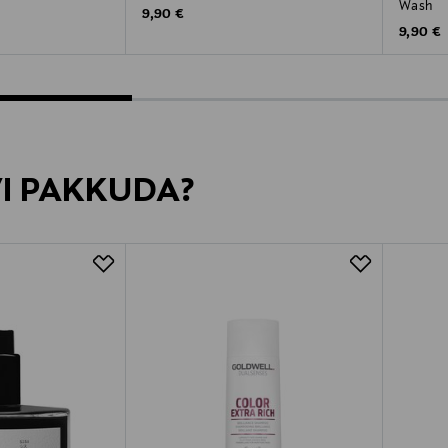
Wash
Original Price
9,90 €
Original
9,90 €
VI PAKKUDA?