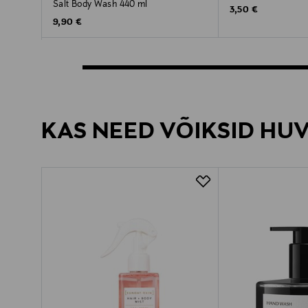
Salt Body Wash 440 ml
Original Price
3,50 €
Original Price
9,90 €
KAS NEED VÕIKSID HU