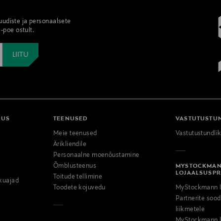
 uudiste ja personaalsete
-poe ostult.
DUS
TEENUSED
VASTUTUSTU
Meie teenused
Vastutustundli
Ärikliendile
Personaalne moenõustamine
Õmblusteenus
MYSTOCKMA
LOJAALSUSP
Toitude tellimine
kuajad
Toodete kojuvedu
MyStockmann l
Partnerite so
liikmetele
MyStockmann l