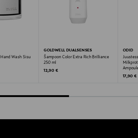
GOLDWELL DUALSENSES
ODID
 Hand Wash Sisu
Šampoon Color Extra Rich Brilliance
Juustess
250 ml
Milkpro
Ampoule
Original Price
12,90 €
Original
17,90 €