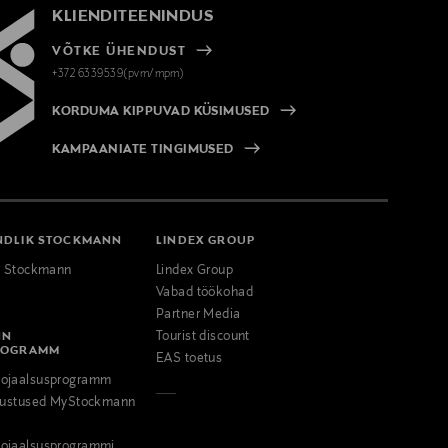
KLIENDITEENINDUS
VÕTKE ÜHENDUST
+372 6339539(pvm/mpm)
KORDUMA KIPPUVAD KÜSIMUSED
KAMPAANIATE TINGIMUSED
NDLIK STOCKMANN
LINDEX GROUP
k Stockmann
Lindex Group
Vabad töökohad
Partner Media
NN
Tourist discount
ROGRAMM
EAS toetus
ojaalsusprogramm
odustused MyStockmann
ojaalsusprogrammi