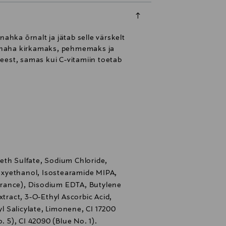
hka õrnalt ja jätab selle värskelt
ud naha kirkamaks, pehmemaks ja
eest, samas kui C-vitamiin toetab
eth Sulfate, Sodium Chloride,
xyethanol, Isostearamide MIPA,
rance), Disodium EDTA, Butylene
xtract, 3-O-Ethyl Ascorbic Acid,
yl Salicylate, Limonene, CI 17200
. 5), CI 42090 (Blue No. 1).