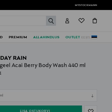
MYSTOCKMANN
label.header.go
ED
PREMIUM
ALLAHINDLUS
OUTLET
EESTI
DAY RAIN
geel Acai Berry Body Wash 440 ml
al Price
€
ull
ml
ull
LISA OSTUKORVI