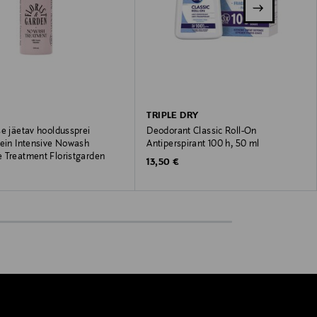
TRIPLE DRY
e jäetav hooldussprei
Deodorant Classic Roll-On
tein Intensive Nowash
Antiperspirant 100 h, 50 ml
 Treatment Floristgarden
Original Price
13,50 €
 Price