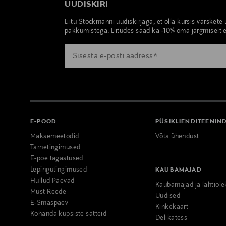
UUDISKIRI
Liitu Stockmanni uudiskirjaga, et olla kursis värskete
pakkumistega. Liitudes saad ka -10% oma järgmiselt e
E-POOD
PÜSIKLIENDITEENIN
Maksemeetodid
Võta ühendust
Tarnetingimused
E-poe tagastused
Lepingutingimused
KAUBAMAJAD
Hullud Päevad
Kaubamajad ja lahtiole
Must Reede
Uudised
E-Smaspäev
Kinkekaart
Kohanda küpsiste sätteid
Delikatess