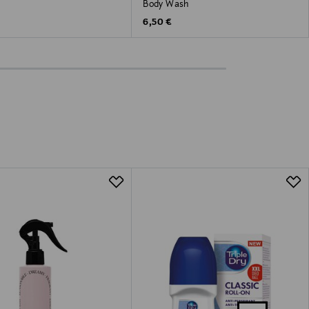
Body Wash
 Price
Original Price
6,50 €