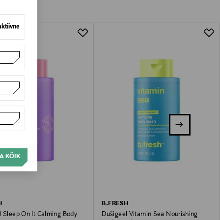
aktiivne
A KÕIK
H
B.FRESH
l Sleep On It Calming Body
Dušigeel Vitamin Sea Nourishing