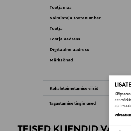
Tootjamaa
Valmistaja tootenumber
Tootja
Tootja aadress
Digitaalne aadress
Märksõnad
LISAT
Kohaletoimetamise viisid
Klõpsates 
Kättesaamine poest
eesmärkid
Tagastamise tingimused
ajal muuta
Teil on õigus toodetega tutvuda ja põhjus
Tarnimine pakiautomaati või postkontoris
Privaatsus
saab neid tagastada ainult avamata pakend
TEISED KLIENDID VAATA