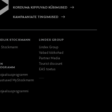
KORDUMA KIPPUVAD KÜSIMUSED
KAMPAANIATE TINGIMUSED
NDLIK STOCKMANN
LINDEX GROUP
k Stockmann
Lindex Group
Vabad töökohad
Partner Media
NN
Tourist discount
ROGRAMM
EAS toetus
ojaalsusprogramm
odustused MyStockmann
ojaalsusprogrammi