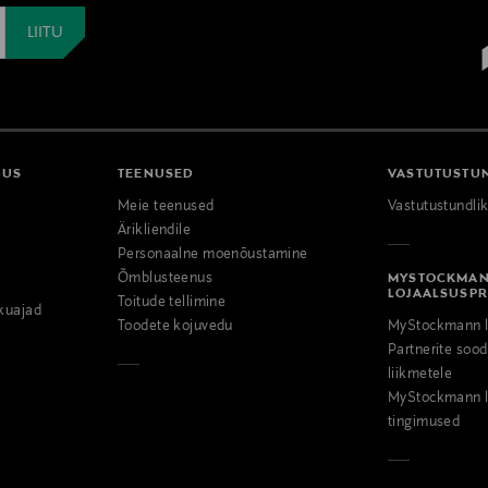
DUS
TEENUSED
VASTUTUSTU
Meie teenused
Vastutustundli
Ärikliendile
Personaalne moenõustamine
Õmblusteenus
MYSTOCKMA
LOJAALSUSP
Toitude tellimine
kuajad
Toodete kojuvedu
MyStockmann l
Partnerite so
liikmetele
MyStockmann l
tingimused