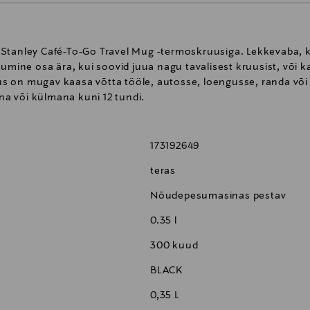
 Stanley Café-To-Go Travel Mug -termoskruusiga. Lekkevaba,
lumine osa ära, kui soovid juua nagu tavalisest kruusist, või k
 on mugav kaasa võtta tööle, autosse, loengusse, randa või 
a või külmana kuni 12 tundi.
173192649
teras
Nõudepesumasinas pestav
0.35 l
300 kuud
BLACK
0,35 L