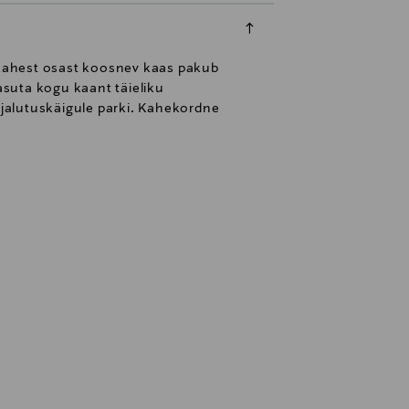
 kahest osast koosnev kaas pakub
asuta kogu kaant täieliku
jalutuskäigule parki. Kahekordne