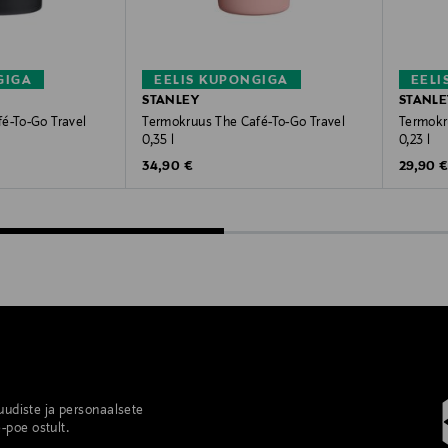
GIGA
EELIS KUPONGIGA
EELI
STANLEY
STANLE
é-To-Go Travel
Termokruus The Café-To-Go Travel
Termokr
0,35 l
0,23 l
Original Price
Original
34,90 €
29,90 
 uudiste ja personaalsete
-poe ostult.