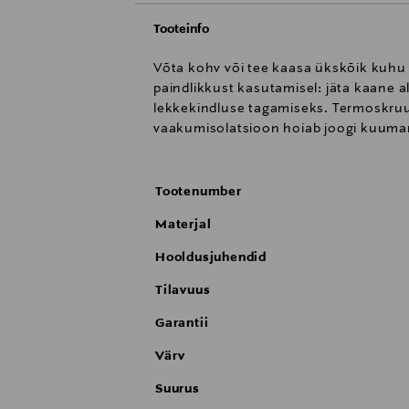
Tooteinfo
Võta kohv või tee kaasa ükskõik kuhu
paindlikkust kasutamisel: jäta kaane a
lekkekindluse tagamiseks. Termoskruus
vaakumisolatsioon hoiab joogi kuuman
Tootenumber
Materjal
Hooldusjuhendid
Tilavuus
Garantii
Värv
Suurus