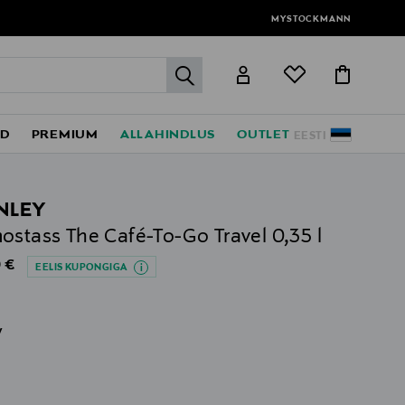
MYSTOCKMANN
label.header.go
ED
PREMIUM
ALLAHINDLUS
OUTLET
EESTI
NLEY
ostass The Café-To-Go Travel 0,35 l
al Price
 €
EELIS KUPONGIGA
v