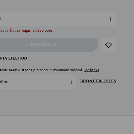
L
ull
ull
adaval kaubamajas ja veebipoes.
LÄBIMÜÜDUD
TA EI LEITUD
i toote saadavust poes ja broneerimisvõimalust allpool.
Loe lisaks
BRONEERI POES
allinn