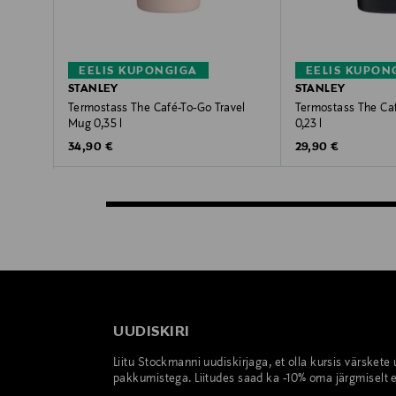
EELIS KUPONGIGA
EELIS KUPON
STANLEY
STANLEY
Termostass The Café-To-Go Travel
Termostass The Caf
Mug 0,35 l
0,23 l
Original Price
Original Price
34,90 €
29,90 €
UUDISKIRI
Liitu Stockmanni uudiskirjaga, et olla kursis värskete
pakkumistega. Liitudes saad ka -10% oma järgmiselt e