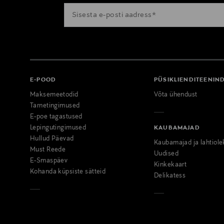
E-POOD
PÜSIKLIENDITEENIN
Maksemeetodid
Võta ühendust
Tarnetingimused
E-poe tagastused
Lepingutingimused
KAUBAMAJAD
Hullud Päevad
Kaubamajad ja lahtiole
Must Reede
Uudised
E-Smaspäev
Kinkekaart
Kohanda küpsiste sätteid
Delikatess