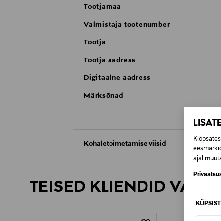
Tootjamaa
Valmistaja tootenumber
Tootja
Tootja aadress
Digitaalne aadress
Märksõnad
LISAT
Klõpsates 
Kohaletoimetamise viisid
eesmärkid
ajal muuta
Kättesaamine poest
Privaatsus
TEISED KLIENDID VAATA
Tarnimine pakiautomaati või postkontoris
KÜPSIS