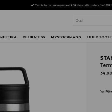
Tasuta tarne pakiautomaati kõikidele tellimustele üle 120€!
MEETIKA
DELIKATESS
MYSTOCKMANN
UUED TOOT
STA
Term
Origin
34,90
Vali
Vär