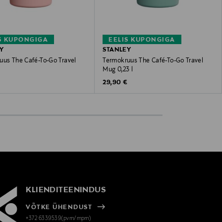
S KUPONGIGA
EELIS KUPONGIGA
Y
STANLEY
uus The Café-To-Go Travel
Termokruus The Café-To-Go Travel
Mug 0,23 l
 Price
Original Price
€
29,90 €
KLIENDITEENINDUS
VÕTKE ÜHENDUST
+372 6339539(pvm/mpm)