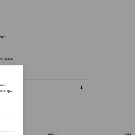
and
sikruus
vatel
eid igal