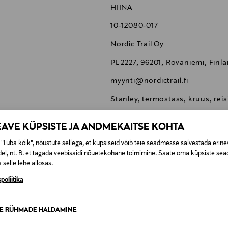
HIINA
10-12080-017
Nordic Trail Oy
PL 2227, 96201, Rovaniemi, Finl
myynti@nordictrail.fi
Stanley, termostass, kruus, rei
EAVE KÜPSISTE JA ANDMEKAITSE KOHTA
"Luba kõik", nõustute sellega, et küpsiseid võib teie seadmesse salvestada erine
el, nt. B. et tagada veebisaidi nõuetekohane toimimine. Saate oma küpsiste sead
 selle lehe allosas.
0,00 €
poliitika
SID KA
0,00 € – 4,90 €
se
TE RÜHMADE HALDAMINE